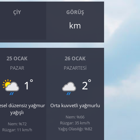
ÇIY
GÖRÜŞ
km
25 OCAK
26 OCAK
PAZAR
PAZARTESI
°
°
1
2
esel düzensiz yağmur
Orta kuvvetli yağmurlu
yağışlı
Nem: %66
Rüzgar: 35 km/h
Nem: %72
Yağış Olasılığı: %82
Rüzgar: 11 km/h