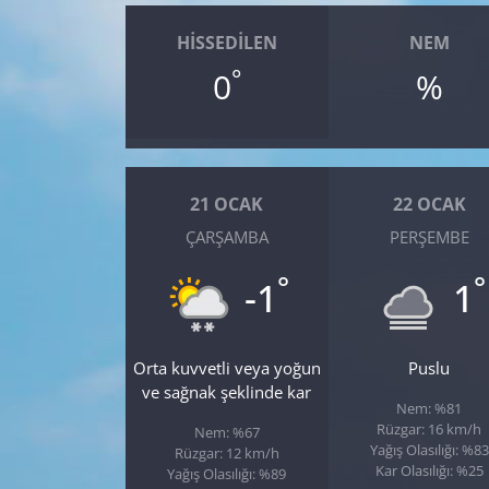
HISSEDILEN
NEM
Yerel
°
0
%
21 OCAK
22 OCAK
ÇARŞAMBA
PERŞEMBE
°
°
-1
1
Orta kuvvetli veya yoğun
Puslu
ve sağnak şeklinde kar
Nem: %81
Rüzgar: 16 km/h
Nem: %67
Yağış Olasılığı: %83
Rüzgar: 12 km/h
Kar Olasılığı: %25
Yağış Olasılığı: %89