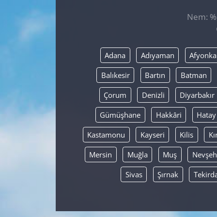
Nem: %, 
GÜNDEM
HABERDE İNSAN
Adana
Adıyaman
Afyonka
KÜLTÜR SANAT
Balıkesir
Bartın
Batman
MAGAZİN
Çorum
Denizli
Diyarbakır
Gümüşhane
Hakkâri
Hatay
POLİTİKA
Kastamonu
Kayseri
Kilis
Kı
RESMİ İLANLAR
Mersin
Muğla
Muş
Nevşeh
SAĞLIK
Sivas
Şırnak
Tekird
SİYASET
SPOR