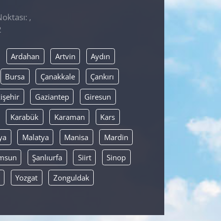
oktası: ,
2
Ardahan
Artvin
Aydın
Bursa
Çanakkale
Çankırı
işehir
Gaziantep
Giresun
Karabük
Karaman
Kars
ya
Malatya
Manisa
Mardin
msun
Şanlıurfa
Siirt
Sinop
Yozgat
Zonguldak