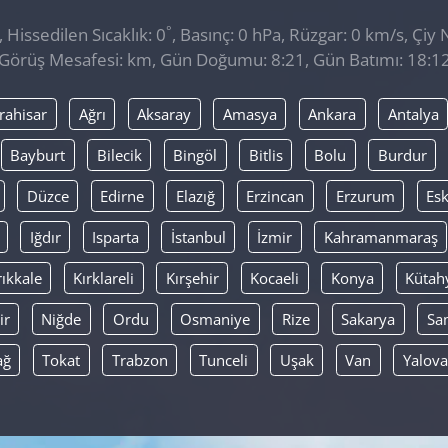
°
Hissedilen Sıcaklık: 0
, Basınç: 0 hPa, Rüzgar: 0 km/s, Çiy N
Görüş Mesafesi: km, Gün Doğumu: 8:21, Gün Batımı: 18:1
rahisar
Ağrı
Aksaray
Amasya
Ankara
Antalya
Bayburt
Bilecik
Bingöl
Bitlis
Bolu
Burdur
Düzce
Edirne
Elazığ
Erzincan
Erzurum
Esk
Iğdır
Isparta
İstanbul
İzmir
Kahramanmaraş
rıkkale
Kırklareli
Kırşehir
Kocaeli
Konya
Kütah
ir
Niğde
Ordu
Osmaniye
Rize
Sakarya
Sa
ağ
Tokat
Trabzon
Tunceli
Uşak
Van
Yalova