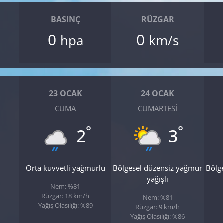
BASINÇ
RÜZGAR
0
0
hpa
km/s
23 OCAK
24 OCAK
CUMA
CUMARTESI
°
°
2
3
Orta kuvvetli yağmurlu
Bölgesel düzensiz yağmur
Bölg
yağışlı
Nem: %81
Rüzgar: 18 km/h
Nem: %81
Yağış Olasılığı: %89
Rüzgar: 9 km/h
Yağış Olasılığı: %86