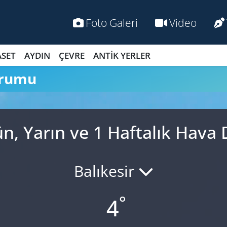
Foto Galeri
Video
ASET
AYDIN
ÇEVRE
ANTİK YERLER
urumu
, Yarın ve 1 Haftalık Hav
Balıkesir
°
4