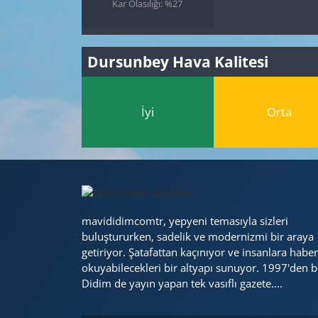
Kar Olasılığı: %27
Dursunbey Hava Kalitesi
İyi
Orta
mavididimcomtr, yepyeni temasıyla sizleri
buluştururken, sadelik ve modernizmi bir araya
getiriyor. Şatafattan kaçınıyor ve insanlara haber
okuyabilecekleri bir altyapı sunuyor. 1997'den b
Didim de yayın yapan tek vasıflı gazete....