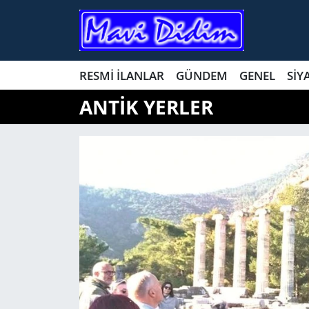
ANTİK YERLER
Nöbetçi Eczaneler
RESMİ İLANLAR
GÜNDEM
GENEL
SİY
ASAYİŞ
Hava Durumu
ANTİK YERLER
AYDIN
Namaz Vakitleri
BİLİM VE TEKNOLOJİ
Trafik Durumu
ÇEVRE
Süper Lig Puan Durumu ve Fikstür
EĞİTİM
Tüm Manşetler
EKONOMİ
Son Dakika Haberleri
GENEL
Haber Arşivi