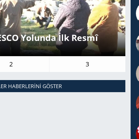
S­CO Yo­lun­da İlk Resmî
Af
2
3
LER HABERLERINI GÖSTER