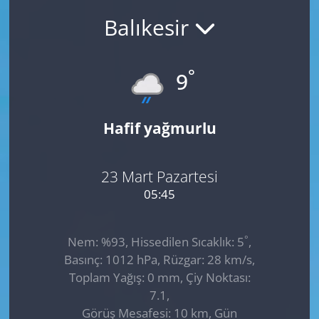
Balıkesir
GÜNDEM
HABERDE İNSAN
°
9
KÜLTÜR SANAT
Hafif yağmurlu
MAGAZİN
POLİTİKA
23 Mart Pazartesi
05:45
RESMİ İLANLAR
°
Nem: %93, Hissedilen Sıcaklık: 5
,
SAĞLIK
Basınç: 1012 hPa, Rüzgar: 28 km/s,
Toplam Yağış: 0 mm, Çiy Noktası:
SİYASET
7.1,
Görüş Mesafesi: 10 km, Gün
SPOR