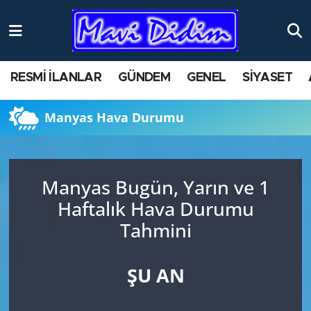
ANTİK YERLER
Nöbetçi Eczaneler
RESMİ İLANLAR
GÜNDEM
GENEL
SİYASET
ASAYİŞ
Hava Durumu
Manyas Hava Durumu
AYDIN
Namaz Vakitleri
BİLİM VE TEKNOLOJİ
Trafik Durumu
Manyas Bugün, Yarın ve 1
ÇEVRE
Süper Lig Puan Durumu ve Fikstür
Haftalık Hava Durumu
Tahmini
EĞİTİM
Tüm Manşetler
EKONOMİ
Son Dakika Haberleri
ŞU AN
GENEL
Haber Arşivi