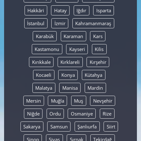
Hakkâri
Hatay
Iğdır
Isparta
İstanbul
İzmir
Kahramanmaraş
Karabük
Karaman
Kars
Kastamonu
Kayseri
Kilis
Kırıkkale
Kırklareli
Kırşehir
Kocaeli
Konya
Kütahya
Malatya
Manisa
Mardin
Mersin
Muğla
Muş
Nevşehir
Niğde
Ordu
Osmaniye
Rize
Sakarya
Samsun
Şanlıurfa
Siirt
Sinop
Sivas
Şırnak
Tekirdağ