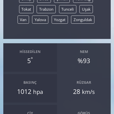
Tokat
Trabzon
Tunceli
Uşak
Van
Yalova
Yozgat
Zonguldak
HISSEDILEN
NEM
°
5
%93
BASINÇ
RÜZGAR
1012
28
hpa
km/s
ÇIY
GÖRÜŞ