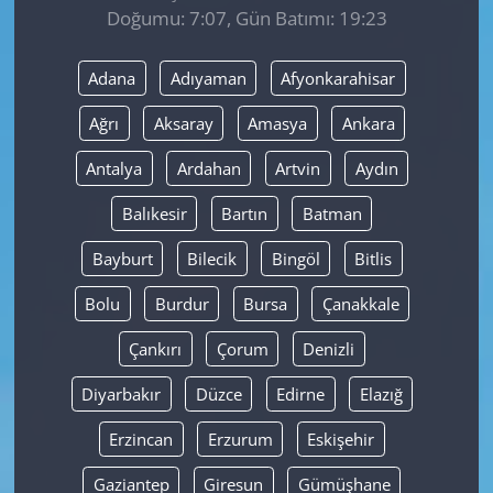
Doğumu: 7:07, Gün Batımı: 19:23
Yerel
Adana
Adıyaman
Afyonkarahisar
Ağrı
Aksaray
Amasya
Ankara
Antalya
Ardahan
Artvin
Aydın
Balıkesir
Bartın
Batman
Bayburt
Bilecik
Bingöl
Bitlis
Bolu
Burdur
Bursa
Çanakkale
Çankırı
Çorum
Denizli
Diyarbakır
Düzce
Edirne
Elazığ
Erzincan
Erzurum
Eskişehir
Gaziantep
Giresun
Gümüşhane