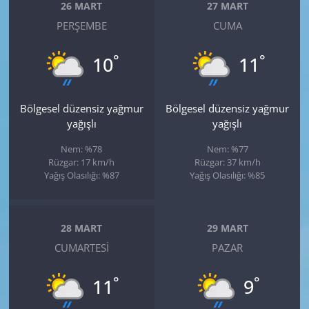
26 MART
27 MART
PERŞEMBE
CUMA
°
°
10
11
Bölgesel düzensiz yağmur
Bölgesel düzensiz yağmur
yağışlı
yağışlı
Nem: %78
Nem: %77
Rüzgar: 17 km/h
Rüzgar: 37 km/h
Yağış Olasılığı: %87
Yağış Olasılığı: %85
28 MART
29 MART
CUMARTESI
PAZAR
°
°
11
9