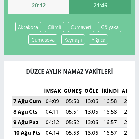
20:12
21:46
Yerel
Akçakoca
Çilimli
Cumayeri
Gölyaka
Gümüşova
Kaynaşlı
Yığılca
DÜZCE AYLIK NAMAZ VAKITLERI
İMSAK
GÜNEŞ
ÖĞLE
İKINDI
AKŞA
7 Ağu Cum
04:09
05:50
13:06
16:58
20:12
8 Ağu Cts
04:11
05:51
13:06
16:58
20:11
9 Ağu Paz
04:12
05:52
13:06
16:57
20:10
10 Ağu Pts
04:14
05:53
13:06
16:57
20:08