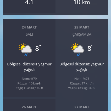
4.1
10
km
24 MART
25 MART
SALI
ÇARŞAMBA
°
°
8
8
Bölgesel düzensiz yağmur
Bölgesel düzensiz yağmur
yağışlı
yağışlı
Nem: %79
Nem: %75
Rüzgar: 10 km/h
Rüzgar: 17 km/h
Yağış Olasılığı: %88
Yağış Olasılığı: %89
26 MART
27 MART