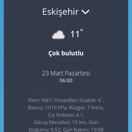
Eskişehir
GÜNDEM
HABERDE İNSAN
°
11
KÜLTÜR SANAT
Çok bulutlu
MAGAZİN
POLİTİKA
23 Mart Pazartesi
06:00
RESMİ İLANLAR
°
Nem: %87, Hissedilen Sıcaklık: 6
,
SAĞLIK
Basınç: 1010 hPa, Rüzgar: 7 km/s,
Çiy Noktası: 4.1,
SİYASET
Görüş Mesafesi: 10 km, Gün
Doğumu: 6:52, Gün Batımı: 19:08
SPOR