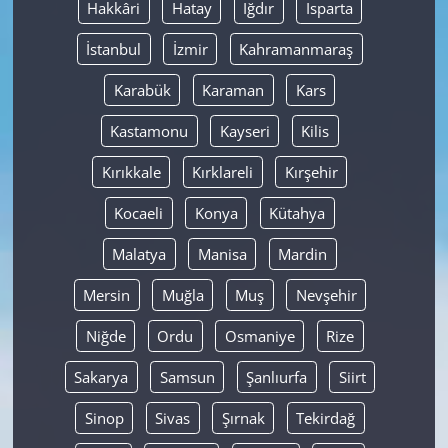
Hakkâri
Hatay
Iğdır
Isparta
İstanbul
İzmir
Kahramanmaraş
Karabük
Karaman
Kars
Kastamonu
Kayseri
Kilis
Kırıkkale
Kırklareli
Kırşehir
Kocaeli
Konya
Kütahya
Malatya
Manisa
Mardin
Mersin
Muğla
Muş
Nevşehir
Niğde
Ordu
Osmaniye
Rize
Sakarya
Samsun
Şanlıurfa
Siirt
Sinop
Sivas
Şırnak
Tekirdağ