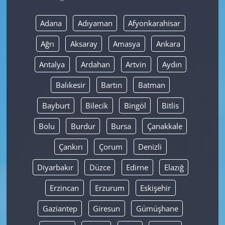
Yerel
Adana
Adıyaman
Afyonkarahisar
Ağrı
Aksaray
Amasya
Ankara
Antalya
Ardahan
Artvin
Aydın
Balıkesir
Bartın
Batman
Bayburt
Bilecik
Bingöl
Bitlis
Bolu
Burdur
Bursa
Çanakkale
Çankırı
Çorum
Denizli
Diyarbakır
Düzce
Edirne
Elazığ
Erzincan
Erzurum
Eskişehir
Gaziantep
Giresun
Gümüşhane