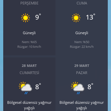
PERŞEMBE
CUMA
°
°
9
13
Güneşli
Güneşli
Nem: %65
Nem: %50
Rüzgar: 10 km/h
Rüzgar: 22 km/h
28 MART
29 MART
CUMARTESI
PAZAR
°
°
8
8
Bölgesel düzensiz yağmur
Bölgesel düzensiz yağmur
yağışlı
yağışlı