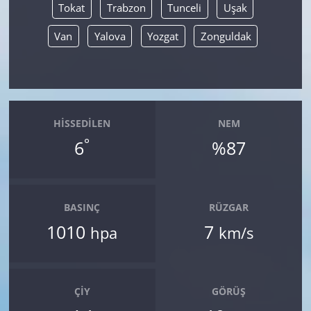
Tokat
Trabzon
Tunceli
Uşak
Van
Yalova
Yozgat
Zonguldak
HISSEDILEN
NEM
°
6
%87
BASINÇ
RÜZGAR
1010
7
hpa
km/s
ÇIY
GÖRÜŞ