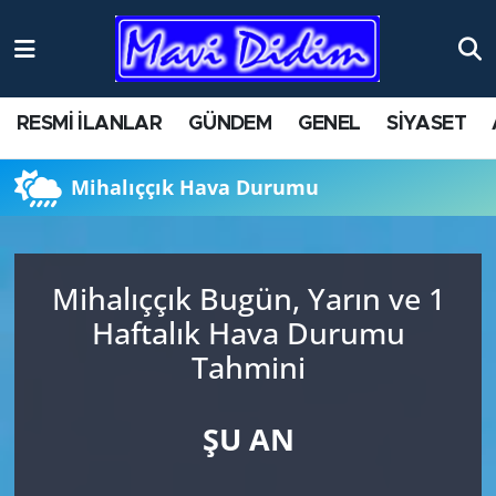
ANTİK YERLER
Nöbetçi Eczaneler
RESMİ İLANLAR
GÜNDEM
GENEL
SİYASET
ASAYİŞ
Hava Durumu
Mihalıççık Hava Durumu
AYDIN
Namaz Vakitleri
BİLİM VE TEKNOLOJİ
Trafik Durumu
Mihalıççık Bugün, Yarın ve 1
ÇEVRE
Süper Lig Puan Durumu ve Fikstür
Haftalık Hava Durumu
Tahmini
EĞİTİM
Tüm Manşetler
EKONOMİ
Son Dakika Haberleri
ŞU AN
GENEL
Haber Arşivi