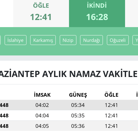
ÖĞLE
İKINDI
12:41
16:28
İslahiye
Karkamış
Nizip
Nurdağı
Oğuzeli
Y
AZIANTEP AYLIK NAMAZ VAKITLE
İMSAK
GÜNEŞ
ÖĞLE
1448
04:02
05:34
12:41
1448
04:04
05:35
12:41
1448
04:05
05:36
12:41