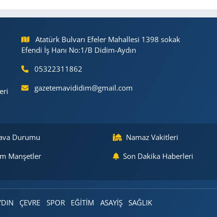
Atatürk Bulvarı Efeler Mahallesi 1398 sokak
Efendi İş Hanı No:1/B Didim-Aydın
05322311862
gazetemavididim@gmail.com
eri
ava Durumu
Namaz Vakitleri
m Manşetler
Son Dakika Haberleri
YDIN
ÇEVRE
SPOR
EĞİTİM
ASAYİŞ
SAĞLIK