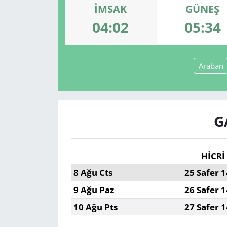
İMSAK
GÜNEŞ
GÜNDEM
04:02
05:34
HABERDE İNSAN
Araban
KÜLTÜR SANAT
MAGAZİN
G
POLİTİKA
RESMİ İLANLAR
HİCRİ
8 Ağu Cts
25 Safer 
SAĞLIK
9 Ağu Paz
26 Safer 
SİYASET
10 Ağu Pts
27 Safer 
SPOR