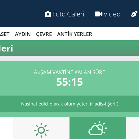
Foto Galeri
Video
ASET
AYDIN
ÇEVRE
ANTİK YERLER
eri
AKŞAM VAKTİNE KALAN SÜRE
55:15
Nasihat edici olarak ölüm yeter. (Hadis-i Şerif)