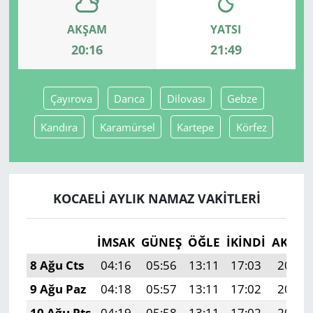
AKŞAM
YATSI
Yerel
20:16
21:49
Çayırova
Darıca
Dilovası
Gebze
Kandıra
Karamürsel
Kartepe
Körfez
KOCAELI AYLIK NAMAZ VAKITLERI
İMSAK
GÜNEŞ
ÖĞLE
İKINDI
AKŞA
8 Ağu Cts
04:16
05:56
13:11
17:03
20:16
9 Ağu Paz
04:18
05:57
13:11
17:02
20:15
10 Ağu Pts
04:19
05:58
13:11
17:02
20:13