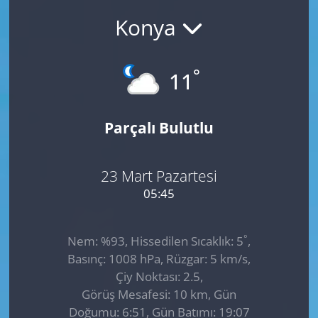
Konya
GÜNDEM
HABERDE İNSAN
°
11
KÜLTÜR SANAT
Parçalı Bulutlu
MAGAZİN
POLİTİKA
23 Mart Pazartesi
05:45
RESMİ İLANLAR
°
Nem: %93, Hissedilen Sıcaklık: 5
,
SAĞLIK
Basınç: 1008 hPa, Rüzgar: 5 km/s,
Çiy Noktası: 2.5,
SİYASET
Görüş Mesafesi: 10 km, Gün
Doğumu: 6:51, Gün Batımı: 19:07
SPOR