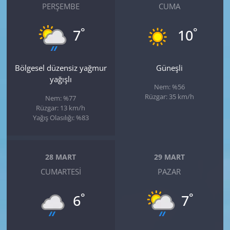
PERŞEMBE
CUMA
°
°
7
10
Bölgesel düzensiz yağmur
Güneşli
yağışlı
Nem: %56
Rüzgar: 35 km/h
Nem: %77
Rüzgar: 13 km/h
Yağış Olasılığı: %83
28 MART
29 MART
CUMARTESI
PAZAR
°
°
6
7