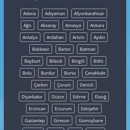
Yerel
Adana
Adıyaman
Afyonkarahisar
Ağrı
Aksaray
Amasya
Ankara
Antalya
Ardahan
Artvin
Aydın
Balıkesir
Bartın
Batman
Bayburt
Bilecik
Bingöl
Bitlis
Bolu
Burdur
Bursa
Çanakkale
Çankırı
Çorum
Denizli
Diyarbakır
Düzce
Edirne
Elazığ
Erzincan
Erzurum
Eskişehir
Gaziantep
Giresun
Gümüşhane