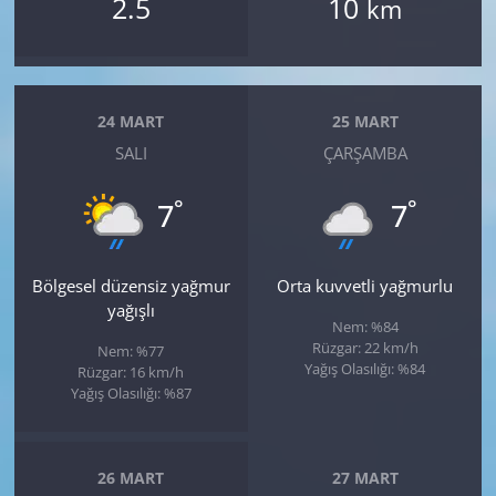
2.5
10
km
24 MART
25 MART
SALI
ÇARŞAMBA
°
°
7
7
Bölgesel düzensiz yağmur
Orta kuvvetli yağmurlu
yağışlı
Nem: %84
Rüzgar: 22 km/h
Nem: %77
Yağış Olasılığı: %84
Rüzgar: 16 km/h
Yağış Olasılığı: %87
26 MART
27 MART