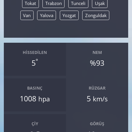
Tokat
Trabzon
Tunceli
Uşak
Van
Yalova
Yozgat
Zonguldak
HISSEDILEN
NEM
°
5
%93
BASINÇ
RÜZGAR
1008
5
hpa
km/s
ÇIY
GÖRÜŞ