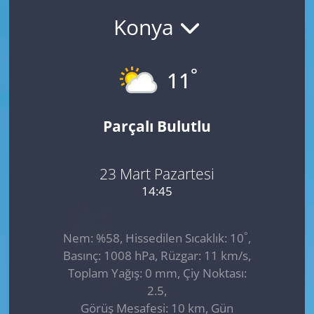
Konya
GÜNDEM
HABERDE İNSAN
°
11
KÜLTÜR SANAT
Parçalı Bulutlu
MAGAZİN
POLİTİKA
23 Mart Pazartesi
14:45
RESMİ İLANLAR
°
Nem: %58, Hissedilen Sıcaklık: 10
,
SAĞLIK
Basınç: 1008 hPa, Rüzgar: 11 km/s,
Toplam Yağış: 0 mm, Çiy Noktası:
SİYASET
2.5,
Görüş Mesafesi: 10 km, Gün
SPOR