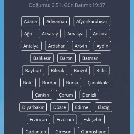
Doğumu: 6:51, Gün Batımı: 19:07
Yerel
Adana
Adıyaman
Afyonkarahisar
Ağrı
Aksaray
Amasya
Ankara
Antalya
Ardahan
Artvin
Aydın
Balıkesir
Bartın
Batman
Bayburt
Bilecik
Bingöl
Bitlis
Bolu
Burdur
Bursa
Çanakkale
Çankırı
Çorum
Denizli
Diyarbakır
Düzce
Edirne
Elazığ
Erzincan
Erzurum
Eskişehir
Gaziantep
Giresun
Gümüşhane