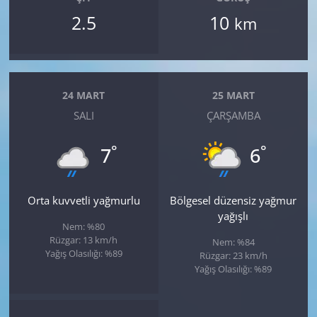
2.5
10
km
24 MART
25 MART
SALI
ÇARŞAMBA
°
°
7
6
Orta kuvvetli yağmurlu
Bölgesel düzensiz yağmur
yağışlı
Nem: %80
Rüzgar: 13 km/h
Nem: %84
Yağış Olasılığı: %89
Rüzgar: 23 km/h
Yağış Olasılığı: %89