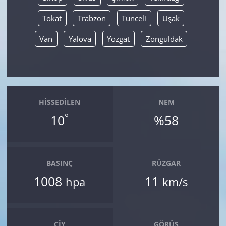
Tokat
Trabzon
Tunceli
Uşak
Van
Yalova
Yozgat
Zonguldak
HISSEDILEN
NEM
°
10
%58
BASINÇ
RÜZGAR
1008
11
hpa
km/s
ÇIY
GÖRÜŞ