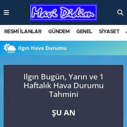
ANTİK YERLER
Nöbetçi Eczaneler
RESMİ İLANLAR
GÜNDEM
GENEL
SİYASET
ASAYİŞ
Hava Durumu
Ilgın Hava Durumu
AYDIN
Namaz Vakitleri
BİLİM VE TEKNOLOJİ
Trafik Durumu
Ilgın Bugün, Yarın ve 1
ÇEVRE
Süper Lig Puan Durumu ve Fikstür
Haftalık Hava Durumu
Tahmini
EĞİTİM
Tüm Manşetler
EKONOMİ
Son Dakika Haberleri
ŞU AN
GENEL
Haber Arşivi