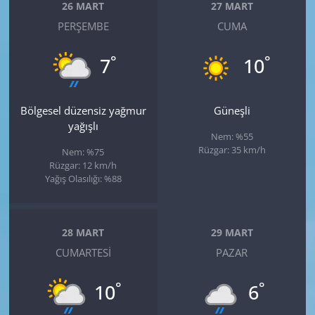
26 MART
27 MART
PERŞEMBE
CUMA
°
°
7
10
Bölgesel düzensiz yağmur
Güneşli
yağışlı
Nem: %55
Rüzgar: 35 km/h
Nem: %75
Rüzgar: 12 km/h
Yağış Olasılığı: %88
28 MART
29 MART
CUMARTESI
PAZAR
°
°
10
6