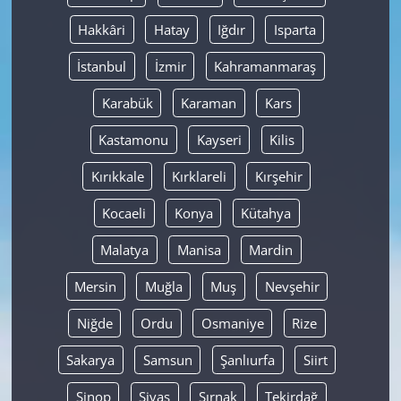
Hakkâri
Hatay
Iğdır
Isparta
İstanbul
İzmir
Kahramanmaraş
Karabük
Karaman
Kars
Kastamonu
Kayseri
Kilis
Kırıkkale
Kırklareli
Kırşehir
Kocaeli
Konya
Kütahya
Malatya
Manisa
Mardin
Mersin
Muğla
Muş
Nevşehir
Niğde
Ordu
Osmaniye
Rize
Sakarya
Samsun
Şanlıurfa
Siirt
Sinop
Sivas
Şırnak
Tekirdağ