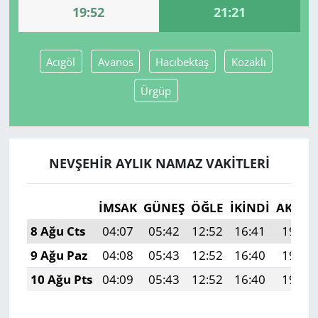
19:52
21:21
Yerel
Acıgöl
Avanos
Hacıbektaş
Kozaklı
Ürgüp
NEVŞEHIR AYLIK NAMAZ VAKITLERI
İMSAK
GÜNEŞ
ÖĞLE
İKINDI
AKŞA
8 Ağu Cts
04:07
05:42
12:52
16:41
19:52
9 Ağu Paz
04:08
05:43
12:52
16:40
19:51
10 Ağu Pts
04:09
05:43
12:52
16:40
19:50