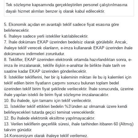
Tek sözleşme kapsamında gerçekleştirilen personel çalıştırılmasına
dayalı hizmet alımları benzer iş olarak kabul edilecektir.
5. Ekonomik açıdan en avantajlı teklif sadece fiyat esasına göre
belirlenecektir.
6. İhaleye sadece yerli istekliler katılabilecektir.
7. İhale dokümanı EKAP üzerinden bedelsiz olarak görülebilir. Ancak,
ihaleye teklif verecek olanların, e-imza kullanarak EKAP üzerinden ihale
dokümanını indirmeleri zorunludur.
8. Teklifler, EKAP üzerinden elektronik ortamda hazırlandıktan sonra, e-
imza ile imzalanarak, teklife ilişkin e-anahtar ile birlikte ihale tarih ve
saatine kadar EKAP üzerinden gönderilecektir.
9. İstekliler tekliflerini, her bir iş kaleminin miktarı ile bu iş kalemleri için
teklif edilen birim fiyatların çarpımı sonucu bulunan toplam bedel
üzerinden teklif birim fiyat şeklinde verilecektir. İhale sonucunda, üzerine
ihale yapılan istekli ile birim fiyat sözleşme imzalanacaktır.
10. Bu ihalede, işin tamamı için teklif verilecektir.
11. İstekliler teklif ettikleri bedelin %3’ünden az olmamak üzere kendi
belirleyecekleri tutarda geçici teminat vereceklerdir.
12. Bu ihalede elektronik eksiltme yapılmayacaktır.
13. Verilen tekliflerin geçerlilik süresi, ihale tarihinden itibaren 60 (Altmış)
takvim günüdür.
14.Konsorsiyum olarak ihaleye teklif verilemez.