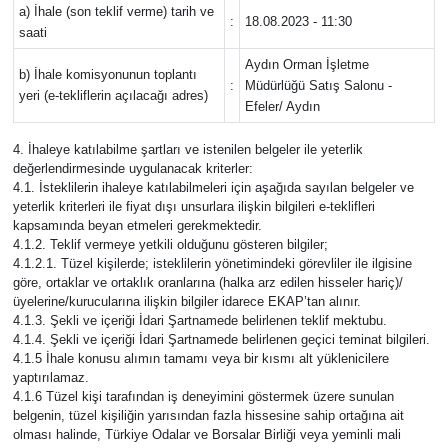
a) İhale (son teklif verme) tarih ve
:
18.08.2023 - 11:30
saati
Aydın Orman İşletme
b) İhale komisyonunun toplantı
:
Müdürlüğü Satış Salonu -
yeri (e-tekliflerin açılacağı adres)
Efeler/ Aydın
4. İhaleye katılabilme şartları ve istenilen belgeler ile yeterlik
değerlendirmesinde uygulanacak kriterler:
4.1. İsteklilerin ihaleye katılabilmeleri için aşağıda sayılan belgeler ve
yeterlik kriterleri ile fiyat dışı unsurlara ilişkin bilgileri e-teklifleri
kapsamında beyan etmeleri gerekmektedir.
4.1.2. Teklif vermeye yetkili olduğunu gösteren bilgiler;
4.1.2.1. Tüzel kişilerde; isteklilerin yönetimindeki görevliler ile ilgisine
göre, ortaklar ve ortaklık oranlarına (halka arz edilen hisseler hariç)/
üyelerine/kurucularına ilişkin bilgiler idarece EKAP’tan alınır.
4.1.3. Şekli ve içeriği İdari Şartnamede belirlenen teklif mektubu.
4.1.4. Şekli ve içeriği İdari Şartnamede belirlenen geçici teminat bilgileri.
4.1.5 İhale konusu alımın tamamı veya bir kısmı alt yüklenicilere
yaptırılamaz.
4.1.6 Tüzel kişi tarafından iş deneyimini göstermek üzere sunulan
belgenin, tüzel kişiliğin yarısından fazla hissesine sahip ortağına ait
olması halinde, Türkiye Odalar ve Borsalar Birliği veya yeminli mali