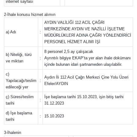
internet sayfası
Yerel
2-İhale konusu hizmet alımın
AYDIN VALİLİĞİ 112 ACİL ÇAĞRI
MERKEZİNDE AYDIN VE NAZİLLİ İŞLETME
a) Adı
:
MÜDÜRLÜKLERİ ADINA ÇAĞRI YÖNLENDİRİCİ
PERSONEL HİZMET ALIMI İŞİ
8 personel 2,5 ay çalışacak
b) Niteliği, türü
:
Ayrıntılı bilgiye EKAP’ta yer alan ihale dokümanı
ve miktarı
içinde bulunan idari şartnameden ulaşılabilir.
c)
Aydın İli 112 Acil Çağrı Merkezi Çine Yolu Üzeri
Yapılacağı/teslim
:
Efeler/AYDIN
edileceği yer
ç) Süresi/teslim
İşe başlama tarihi 15.10.2023, işin bitiş tarihi
:
tarihi
31.12.2023
d) İşe başlama
:
15.10.2023
tarihi
3-İhalenin