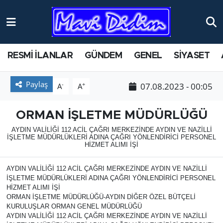
ANTİK YERLER
Nöbetçi Eczaneler
RESMİ İLANLAR
GÜNDEM
GENEL
SİYASET
ASAYİŞ
Hava Durumu
Paylaş
-
+
07.08.2023 - 00:05
A
A
AYDIN
Namaz Vakitleri
BİLİM VE TEKNOLOJİ
Trafik Durumu
ORMAN İŞLETME MÜDÜRLÜĞÜ
AYDIN VALİLİĞİ 112 ACİL ÇAĞRI MERKEZİNDE AYDIN VE NAZİLLİ
İŞLETME MÜDÜRLÜKLERİ ADINA ÇAĞRI YÖNLENDİRİCİ PERSONEL
ÇEVRE
Süper Lig Puan Durumu ve Fikstür
HİZMET ALIMI İŞİ
EĞİTİM
Tüm Manşetler
AYDIN VALİLİĞİ 112 ACİL ÇAĞRI MERKEZİNDE AYDIN VE NAZİLLİ
İŞLETME MÜDÜRLÜKLERİ ADINA ÇAĞRI YÖNLENDİRİCİ PERSONEL
HİZMET ALIMI İŞİ
EKONOMİ
Son Dakika Haberleri
ORMAN İŞLETME MÜDÜRLÜĞÜ-AYDIN DİĞER ÖZEL BÜTÇELİ
KURULUŞLAR ORMAN GENEL MÜDÜRLÜĞÜ
GENEL
Haber Arşivi
AYDIN VALİLİĞİ 112 ACİL ÇAĞRI MERKEZİNDE AYDIN VE NAZİLLİ