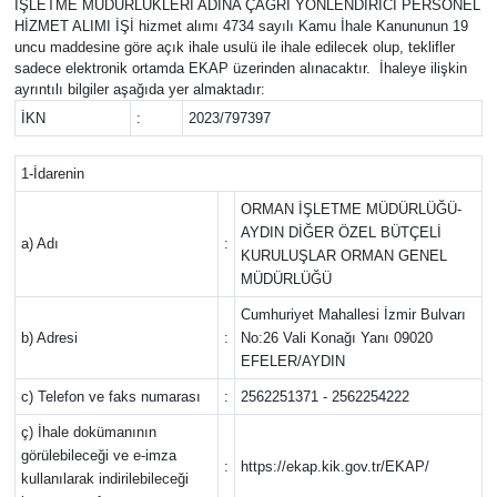
İŞLETME MÜDÜRLÜKLERİ ADINA ÇAĞRI YÖNLENDİRİCİ PERSONEL
HİZMET ALIMI İŞİ hizmet alımı 4734 sayılı Kamu İhale Kanununun 19
GÜNDEM
uncu maddesine göre açık ihale usulü ile ihale edilecek olup, teklifler
sadece elektronik ortamda EKAP üzerinden alınacaktır. İhaleye ilişkin
ayrıntılı bilgiler aşağıda yer almaktadır:
HABERDE İNSAN
İKN
:
2023/797397
KÜLTÜR SANAT
1-İdarenin
MAGAZİN
ORMAN İŞLETME MÜDÜRLÜĞÜ-
AYDIN DİĞER ÖZEL BÜTÇELİ
a) Adı
:
KURULUŞLAR ORMAN GENEL
POLİTİKA
MÜDÜRLÜĞÜ
Cumhuriyet Mahallesi İzmir Bulvarı
RESMİ İLANLAR
b) Adresi
:
No:26 Vali Konağı Yanı 09020
EFELER/AYDIN
SAĞLIK
c) Telefon ve faks numarası
:
2562251371 - 2562254222
SİYASET
ç) İhale dokümanının
görülebileceği ve e-imza
:
https://ekap.kik.gov.tr/EKAP/
kullanılarak indirilebileceği
SPOR