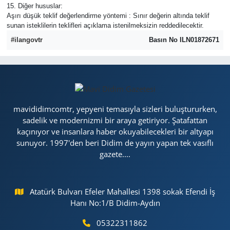
15. Diğer hususlar:
Aşırı düşük teklif değerlendirme yöntemi : Sınır değerin altında teklif
sunan isteklilerin teklifleri açıklama istenilmeksizin reddedilecektir.
#ilangovtr
Basın No ILN01872671
mavididimcomtr, yepyeni temasıyla sizleri buluştururken,
sadelik ve modernizmi bir araya getiriyor. Şatafattan
kaçınıyor ve insanlara haber okuyabilecekleri bir altyapı
sunuyor. 1997'den beri Didim de yayın yapan tek vasıflı
gazete....
Atatürk Bulvarı Efeler Mahallesi 1398 sokak Efendi İş
Hanı No:1/B Didim-Aydın
05322311862