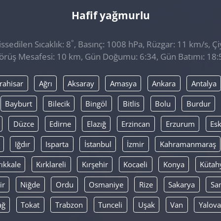
Hafif yağmurlu
°
sedilen Sıcaklık: 8
, Basınç: 1008 hPa, Rüzgar: 11 km/s, Çi
örüş Mesafesi: 10 km, Gün Doğumu: 6:34, Gün Batımı: 18:
rahisar
Ağrı
Aksaray
Amasya
Ankara
Antalya
Bayburt
Bilecik
Bingöl
Bitlis
Bolu
Burdur
Düzce
Edirne
Elazığ
Erzincan
Erzurum
Esk
Iğdır
Isparta
İstanbul
İzmir
Kahramanmaraş
rıkkale
Kırklareli
Kırşehir
Kocaeli
Konya
Kütah
ir
Niğde
Ordu
Osmaniye
Rize
Sakarya
Sa
ağ
Tokat
Trabzon
Tunceli
Uşak
Van
Yalova