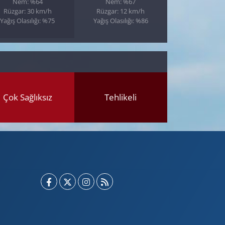
Nem: %64
Nem: %67
Rüzgar: 30 km/h
Rüzgar: 12 km/h
Yağış Olasılığı: %75
Yağış Olasılığı: %86
Çok Sağlıksız
Tehlikeli