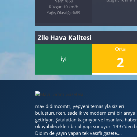
Nem: %68
Rüzgar: 10 km/h
Yağış Olasılığı: %89
Zile Hava Kalitesi
Orta
2
İyi
mavididimcomtr, yepyeni temasıyla sizleri
buluştururken, sadelik ve modernizmi bir araya
getiriyor. Şatafattan kaçınıyor ve insanlara haber
okuyabilecekleri bir altyapı sunuyor. 1997'den b
Didim de yayın yapan tek vasıflı gazete....