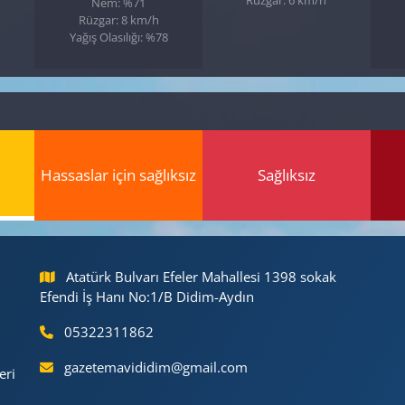
Nem: %71
Rüzgar: 8 km/h
Yağış Olasılığı: %78
Hassaslar için sağlıksız
Sağlıksız
Atatürk Bulvarı Efeler Mahallesi 1398 sokak
Efendi İş Hanı No:1/B Didim-Aydın
05322311862
gazetemavididim@gmail.com
eri