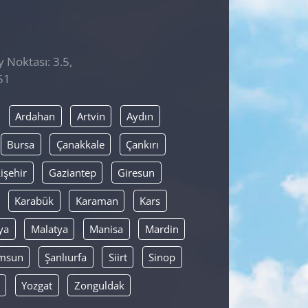
y Noktası: 3.5,
51
Ardahan
Artvin
Aydın
Bursa
Çanakkale
Çankırı
işehir
Gaziantep
Giresun
Karabük
Karaman
Kars
ya
Malatya
Manisa
Mardin
msun
Şanlıurfa
Siirt
Sinop
Yozgat
Zonguldak