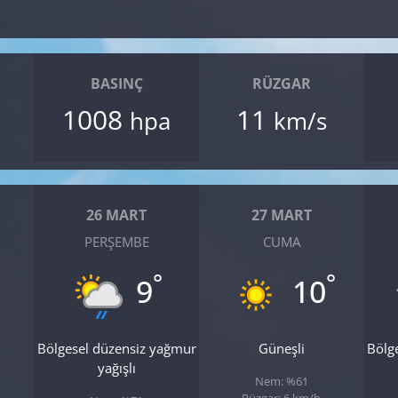
BASINÇ
RÜZGAR
1008
11
hpa
km/s
26 MART
27 MART
PERŞEMBE
CUMA
°
°
9
10
Bölgesel düzensiz yağmur
Güneşli
Bölg
yağışlı
Nem: %61
Rüzgar: 6 km/h