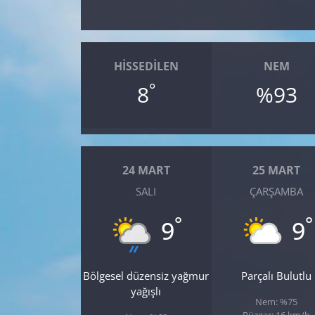
Yerel
HISSEDILEN
NEM
°
8
%93
24 MART
25 MART
SALI
ÇARŞAMBA
°
°
9
9
Bölgesel düzensiz yağmur
Parçalı Bulutlu
yağışlı
Nem: %75
Rüzgar: 16 km/h