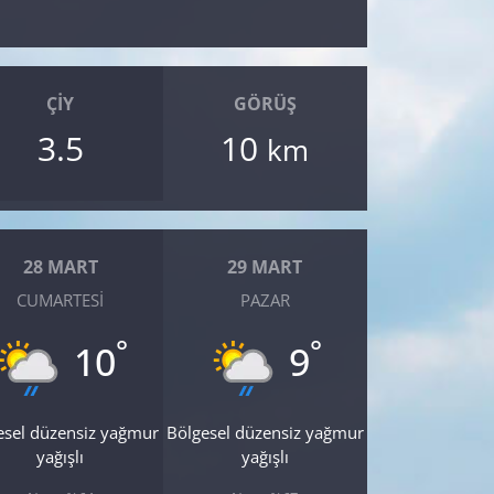
ÇIY
GÖRÜŞ
3.5
10
km
28 MART
29 MART
CUMARTESI
PAZAR
°
°
10
9
esel düzensiz yağmur
Bölgesel düzensiz yağmur
yağışlı
yağışlı