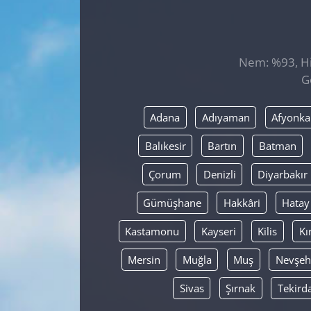
GÜNDEM
HABERDE İNSAN
Nem: %93, His
G
KÜLTÜR SANAT
Adana
Adıyaman
Afyonka
MAGAZİN
Balıkesir
Bartın
Batman
POLİTİKA
Çorum
Denizli
Diyarbakır
RESMİ İLANLAR
Gümüşhane
Hakkâri
Hatay
Kastamonu
Kayseri
Kilis
Kı
SAĞLIK
Mersin
Muğla
Muş
Nevşeh
SİYASET
Sivas
Şırnak
Tekird
SPOR