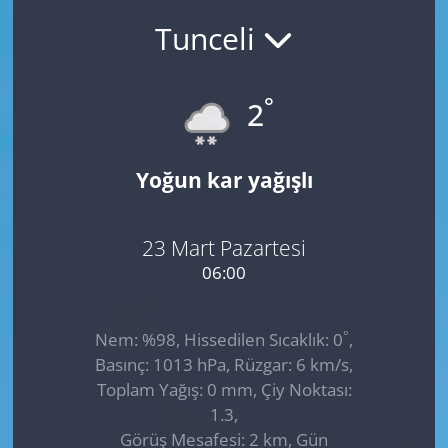
Tunceli
GÜNDEM
HABERDE İNSAN
°
2
KÜLTÜR SANAT
Yoğun kar yağışlı
MAGAZİN
POLİTİKA
23 Mart Pazartesi
06:00
RESMİ İLANLAR
°
Nem: %98, Hissedilen Sıcaklık: 0
,
SAĞLIK
Basınç: 1013 hPa, Rüzgar: 6 km/s,
Toplam Yağış: 0 mm, Çiy Noktası:
SİYASET
1.3,
Görüş Mesafesi: 2 km, Gün
SPOR