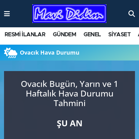
ANTİK YERLER
Nöbetçi Eczaneler
RESMİ İLANLAR
GÜNDEM
GENEL
SİYASET
ASAYİŞ
Hava Durumu
Ovacık Hava Durumu
AYDIN
Namaz Vakitleri
BİLİM VE TEKNOLOJİ
Trafik Durumu
Ovacık Bugün, Yarın ve 1
ÇEVRE
Süper Lig Puan Durumu ve Fikstür
Haftalık Hava Durumu
Tahmini
EĞİTİM
Tüm Manşetler
EKONOMİ
Son Dakika Haberleri
ŞU AN
GENEL
Haber Arşivi