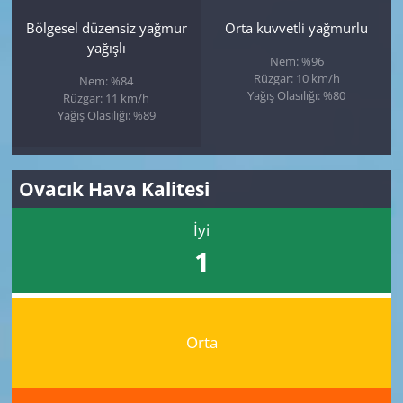
Bölgesel düzensiz yağmur
Orta kuvvetli yağmurlu
yağışlı
Nem: %96
Rüzgar: 10 km/h
Nem: %84
Yağış Olasılığı: %80
Rüzgar: 11 km/h
Yağış Olasılığı: %89
Ovacık Hava Kalitesi
İyi
1
Orta