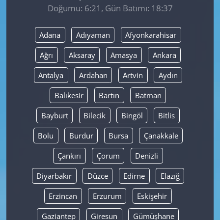
Doğumu: 6:21, Gün Batımı: 18:37
Yerel
Adana
Adıyaman
Afyonkarahisar
Ağrı
Aksaray
Amasya
Ankara
Antalya
Ardahan
Artvin
Aydın
Balıkesir
Bartın
Batman
Bayburt
Bilecik
Bingöl
Bitlis
Bolu
Burdur
Bursa
Çanakkale
Çankırı
Çorum
Denizli
Diyarbakır
Düzce
Edirne
Elazığ
Erzincan
Erzurum
Eskişehir
Gaziantep
Giresun
Gümüşhane