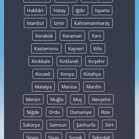
Hakkâri
Hatay
Iğdır
Isparta
İstanbul
İzmir
Kahramanmaraş
Karabük
Karaman
Kars
Kastamonu
Kayseri
Kilis
Kırıkkale
Kırklareli
Kırşehir
Kocaeli
Konya
Kütahya
Malatya
Manisa
Mardin
Mersin
Muğla
Muş
Nevşehir
Niğde
Ordu
Osmaniye
Rize
Sakarya
Samsun
Şanlıurfa
Siirt
Sinop
Sivas
Şırnak
Tekirdağ