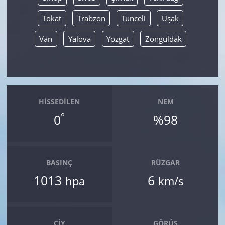
Tokat
Trabzon
Tunceli
Uşak
Van
Yalova
Yozgat
Zonguldak
HISSEDILEN
NEM
°
0
%98
BASINÇ
RÜZGAR
1013
6
hpa
km/s
ÇIY
GÖRÜŞ