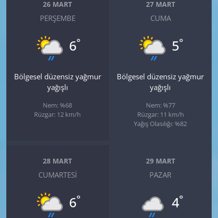
26 MART
27 MART
PERŞEMBE
CUMA
°
°
6
5
Bölgesel düzensiz yağmur
Bölgesel düzensiz yağmur
yağışlı
yağışlı
Nem: %68
Nem: %77
Rüzgar: 12 km/h
Rüzgar: 11 km/h
Yağış Olasılığı: %82
28 MART
29 MART
CUMARTESI
PAZAR
°
°
6
4