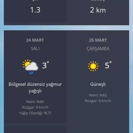
1.3
2
km
24 MART
25 MART
SALI
ÇARŞAMBA
°
°
3
5
Bölgesel düzensiz yağmur
Güneşli
yağışlı
Nem: %62
Rüzgar: 9 km/h
Nem: %80
Rüzgar: 9 km/h
Yağış Olasılığı: %75