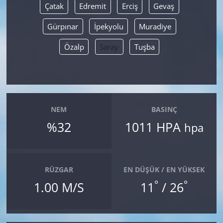
Çatak
Edremit
Erciş
Gevaş
Gürpınar
İpekyolu
Muradiye
Özalp
Saray
Tuşba
NEM
BASINÇ
%32
1011 HPA
hpa
RÜZGAR
EN DÜŞÜK / EN YÜKSEK
°
°
1.00 M/S
11
/ 26