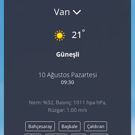
Van
°
21
Güneşli
10 Ağustos Pazartesi
09:30
Nem: %32, Basınç: 1011 hpa hPa,
Rüzgar: 1.00 m/s
Bahçesaray
Başkale
Çaldıran