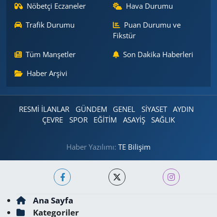
Nöbetçi Eczaneler
Hava Durumu
Trafik Durumu
Puan Durumu ve
Fikstür
Tüm Manşetler
Son Dakika Haberleri
Haber Arşivi
RESMİ İLANLAR
GÜNDEM
GENEL
SİYASET
AYDIN
ÇEVRE
SPOR
EĞİTİM
ASAYİŞ
SAĞLIK
Haber Yazılımı:
TE Bilişim
Ana Sayfa
Kategoriler