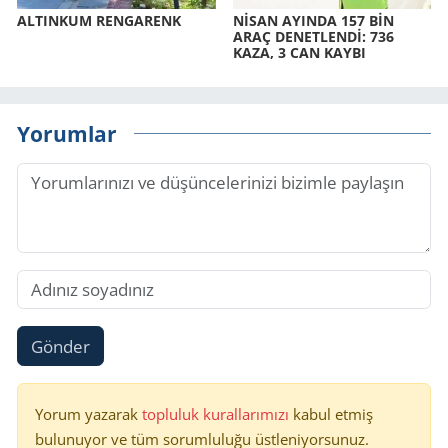
AL­TIN­KUM REN­GA­RENK
NİSAN AYIN­DA 157 BİN
ARAÇ DE­NET­LENDİ: 736
KAZA, 3 CAN KAYBI
Yorumlar
Gönder
Yorum yazarak
topluluk kurallarımızı
kabul etmiş
bulunuyor ve tüm sorumluluğu üstleniyorsunuz.