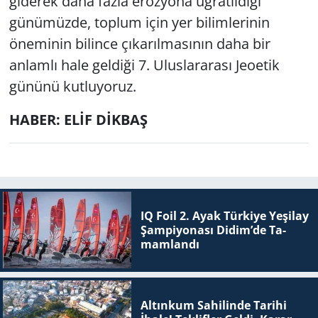
giderek daha fazla erozyona uğratıldığı
günümüzde, toplum için yer bilimlerinin
öneminin bilince çıkarılmasının daha bir
anlamlı hale geldiği 7. Uluslararası Jeoetik
gününü kutluyoruz.
HABER: ELİF DİKBAŞ
IQ Foil 2. Ayak Tür­ki­ye Ye­şi­lay
Şam­pi­yo­na­sı Didim’de Ta­
mam­lan­dı
Altınkum Sahilinde Tarihi