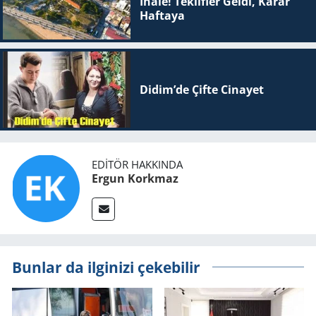
İhale! Teklifler Geldi, Karar
Haftaya
Didim’de Çifte Ci­na­yet
EDITÖR HAKKINDA
Ergun Korkmaz
Bunlar da ilginizi çekebilir