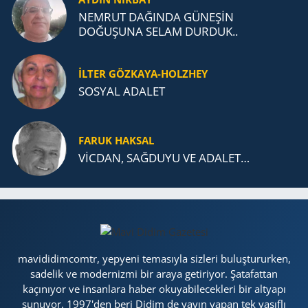
NEMRUT DAĞINDA GÜNEŞİN
DOĞUŞUNA SELAM DURDUK..
İLTER GÖZKAYA-HOLZHEY
SOSYAL ADALET
FARUK HAKSAL
VİCDAN, SAĞ­DU­YU VE ADA­LET…
mavididimcomtr, yepyeni temasıyla sizleri buluştururken,
sadelik ve modernizmi bir araya getiriyor. Şatafattan
kaçınıyor ve insanlara haber okuyabilecekleri bir altyapı
sunuyor. 1997'den beri Didim de yayın yapan tek vasıflı