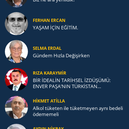
FERHAN ERCAN
YAŞAM İÇİN EĞİTİM.
SELMA ERDAL
Gündem Hızla Değişirken
RIZA KARAYMIR
BİR İDEALİN TARİHSEL İZDÜŞÜMÜ:
ENVER PAŞA’NIN TÜRKİSTAN
MÜCADELESİ VE TÜRK DEVLETLERİ
TEŞKİLATI’NA UZANAN MİRASI
HİKMET ATİLLA
Alkol tü­ke­ten ile tü­ket­me­yen aynı be­de­li
öde­me­me­li
AYDIN NİKBAY