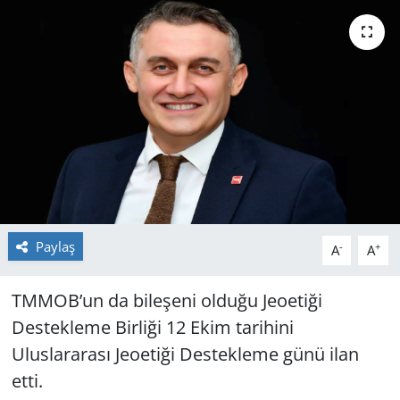
GÜNDEM
HABERDE İNSAN
KÜLTÜR SANAT
MAGAZİN
POLİTİKA
Paylaş
-
+
A
A
RESMİ İLANLAR
TMMOB’un da bileşeni olduğu Jeoetiği
SAĞLIK
Destekleme Birliği 12 Ekim tarihini
SİYASET
Uluslararası Jeoetiği Destekleme günü ilan
etti.
SPOR