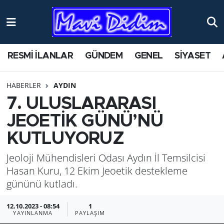
ANTİK YERLER
Nöbetçi Eczaneler
RESMİ İLANLAR
GÜNDEM
GENEL
SİYASET
ASAYİŞ
Hava Durumu
HABERLER
AYDIN
AYDIN
Namaz Vakitleri
7. ULUSLARARASI
BİLİM VE TEKNOLOJİ
Trafik Durumu
JEOETİK GÜNÜ’NÜ
KUTLUYORUZ
ÇEVRE
Süper Lig Puan Durumu ve Fikstür
Jeoloji Mühendisleri Odası Aydın İl Temsilcisi
EĞİTİM
Tüm Manşetler
Hasan Kuru, 12 Ekim Jeoetik destekleme
gününü kutladı.
EKONOMİ
Son Dakika Haberleri
12.10.2023 - 08:54
1
YAYINLANMA
PAYLAŞIM
GENEL
Haber Arşivi