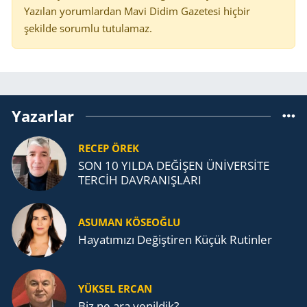
Yazılan yorumlardan Mavi Didim Gazetesi hiçbir
şekilde sorumlu tutulamaz.
Yazarlar
RECEP ÖREK
SON 10 YILDA DEĞİŞEN ÜNİVERSİTE
TERCİH DAVRANIŞLARI
ASUMAN KÖSEOĞLU
Ha­ya­tı­mı­zı De­ğiş­ti­ren Küçük Ru­tin­ler
YÜKSEL ERCAN
Biz ne ara yenildik?