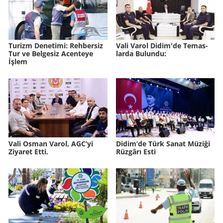
Tu­rizm De­ne­ti­mi: Reh­ber­siz
Vali Varol Didim'de Te­mas­
Tur ve Bel­ge­siz Acen­te­ye
lar­da Bu­lun­du:
İşlem
Vali Osman Varol, AGC’yi
Didim’de Türk Sanat Mü­zi­ği
Ziyaret Etti.
Rüz­gâ­rı Esti