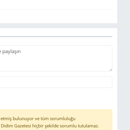
 etmiş bulunuyor ve tüm sorumluluğu
Didim Gazetesi hiçbir şekilde sorumlu tutulamaz.