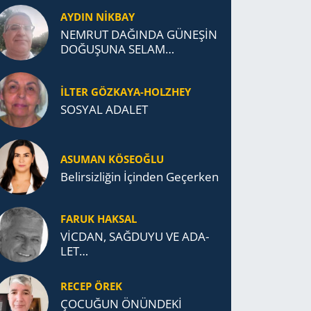
AYDIN NİKBAY
NEMRUT DAĞINDA GÜNEŞİN
DOĞUŞUNA SELAM
DURDUK..
İLTER GÖZKAYA-HOLZHEY
SOSYAL ADALET
ASUMAN KÖSEOĞLU
Belirsizliğin İçinden Geçerken
FARUK HAKSAL
VİCDAN, SAĞ­DU­YU VE ADA­
LET…
RECEP ÖREK
ÇOCUĞUN ÖNÜNDEKİ