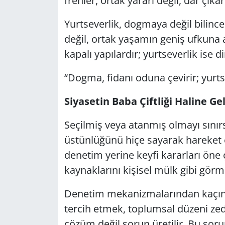
frenler, ortak yararı değil, dar çıkar
Yurtseverlik, dogmaya değil bilince y
değil, ortak yaşamın geniş ufkuna açı
kapalı yapılardır; yurtseverlik ise d
“Dogma, fidanı oduna çevirir; yurt
Siyasetin Baba Çiftliği Haline Ge
Seçilmiş veya atanmış olmayı sınırs
üstünlüğünü hiçe sayarak hareket 
denetim yerine keyfi kararları öne ç
kaynaklarını kişisel mülk gibi görme
Denetim mekanizmalarından kaçın
tercih etmek, toplumsal düzeni zede
çözüm değil sorun üretilir. Bu sor