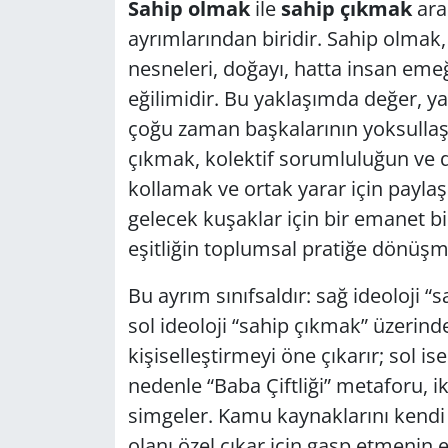
Sahip olmak
ile
sahip çıkmak
ara
GÜNDEM
ayrımlarından biridir. Sahip olmak, 
nesneleri, doğayı, hatta insan emeğ
HABERDE İNSAN
eğilimidir. Bu yaklaşımda değer, ya
çoğu zaman başkalarının yoksullaş
KÜLTÜR SANAT
çıkmak, kolektif sorumluluğun ve d
kollamak ve ortak yarar için paylaş
MAGAZİN
gelecek kuşaklar için bir emanet bil
POLİTİKA
eşitliğin toplumsal pratiğe dönüşm
RESMİ İLANLAR
Bu ayrım sınıfsaldır: sağ ideoloji 
sol ideoloji “sahip çıkmak” üzerinde
SAĞLIK
kişiselleştirmeyi öne çıkarır; sol i
nedenle “Baba Çiftliği” metaforu, ik
SİYASET
simgeler. Kamu kaynaklarını kendi m
olanı özel çıkar için gasp etmenin e
SPOR