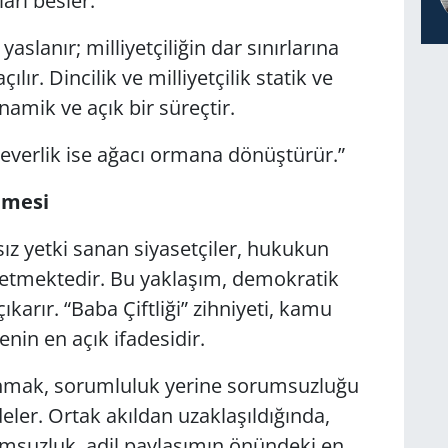
ları besler.
aslanır; milliyetçiliğin dar sınırlarına
lır. Dincilik ve milliyetçilik statik ve
inamik ve açık bir süreçtir.
severlik ise ağacı ormana dönüştürür.”
lmesi
ız yetki sanan siyasetçiler, hukukun
etmektedir. Bu yaklaşım, demokratik
ıkarır. “Baba Çiftliği” zihniyeti, kamu
nin en açık ifadesidir.
mak, sorumluluk yerine sorumsuzluğu
ler. Ortak akıldan uzaklaşıldığında,
umsuzluk, adil paylaşımın önündeki en