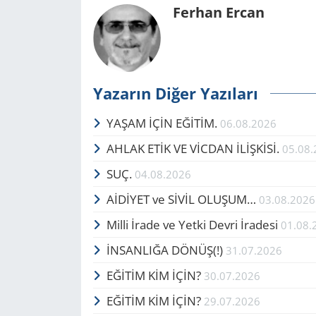
Ferhan Ercan
Yazarın Diğer Yazıları
YAŞAM İÇİN EĞİTİM.
06.08.2026
AHLAK ETİK VE VİCDAN İLİŞKİSİ.
05.08
SUÇ.
04.08.2026
AİDİYET ve SİVİL OLUŞUM…
03.08.2026
Milli İrade ve Yetki Devri İradesi
01.08.
İNSANLIĞA DÖNÜŞ(!)
31.07.2026
EĞİTİM KİM İÇİN?
30.07.2026
EĞİTİM KİM İÇİN?
29.07.2026