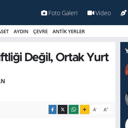
Foto Galeri
Video
ASET
AYDIN
ÇEVRE
ANTİK YERLER
tliği Değil, Ortak Yurt
AN
-
+
A
A