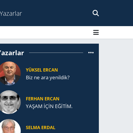
Yazarlar
Yazarlar
YÜKSEL ERCAN
Biz ne ara yenildik?
FERHAN ERCAN
YAŞAM İÇİN EĞİTİM.
SELMA ERDAL