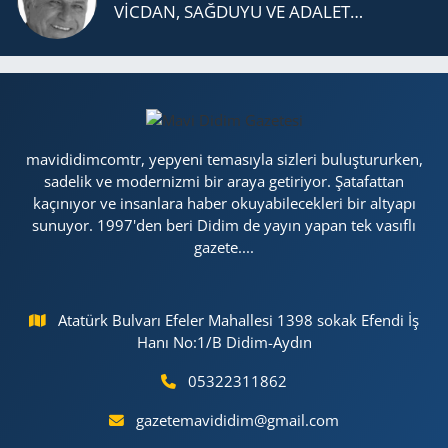
VİCDAN, SAĞ­DU­YU VE ADA­LET…
mavididimcomtr, yepyeni temasıyla sizleri buluştururken,
sadelik ve modernizmi bir araya getiriyor. Şatafattan
kaçınıyor ve insanlara haber okuyabilecekleri bir altyapı
sunuyor. 1997'den beri Didim de yayın yapan tek vasıflı
gazete....
Atatürk Bulvarı Efeler Mahallesi 1398 sokak Efendi İş
Hanı No:1/B Didim-Aydın
05322311862
gazetemavididim@gmail.com