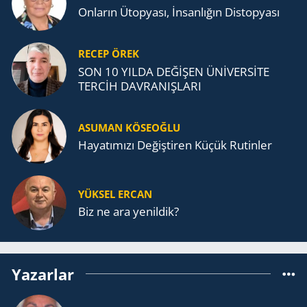
Onların Ütopyası, İnsanlığın Distopyası
RECEP ÖREK
SON 10 YILDA DEĞİŞEN ÜNİVERSİTE
TERCİH DAVRANIŞLARI
ASUMAN KÖSEOĞLU
Ha­ya­tı­mı­zı De­ğiş­ti­ren Küçük Ru­tin­ler
YÜKSEL ERCAN
Biz ne ara yenildik?
Yazarlar