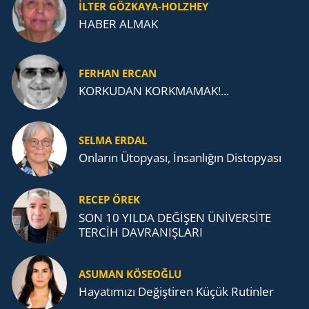
İLTER GÖZKAYA-HOLZHEY
HABER ALMAK
FERHAN ERCAN
KORKUDAN KORKMAMAK!...
SELMA ERDAL
Onların Ütopyası, İnsanlığın Distopyası
RECEP ÖREK
SON 10 YILDA DEĞİŞEN ÜNİVERSİTE
TERCİH DAVRANIŞLARI
ASUMAN KÖSEOĞLU
Ha­ya­tı­mı­zı De­ğiş­ti­ren Küçük Ru­tin­ler