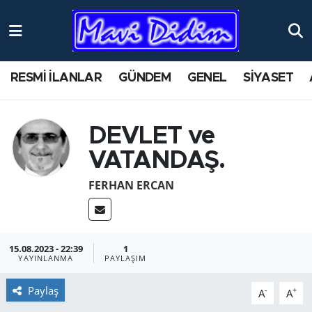
ANTİK YERLER
Nöbetçi Eczaneler
RESMİ İLANLAR
GÜNDEM
GENEL
SİYASET
ASAYİŞ
Hava Durumu
AYDIN
Namaz Vakitleri
DEVLET ve
VATANDAŞ.
BİLİM VE TEKNOLOJİ
Trafik Durumu
FERHAN ERCAN
ÇEVRE
Süper Lig Puan Durumu ve Fikstür
EĞİTİM
Tüm Manşetler
15.08.2023 - 22:39
1
YAYINLANMA
PAYLAŞIM
EKONOMİ
Son Dakika Haberleri
Paylaş
-
+
A
A
GENEL
Haber Arşivi