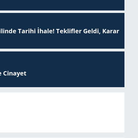
inde Tarihi İhale! Teklifler Geldi, Karar
 Ci­na­yet