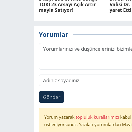
TOKİ 23 Ar­sa­yı Açık Ar­tır­
Va­li­si D
may­la Sa­tı­yor!
ya­ret Etti
Yorumlar
Gönder
Yorum yazarak
topluluk kurallarımızı
kabul
üstleniyorsunuz. Yazılan yorumlardan Mavi 