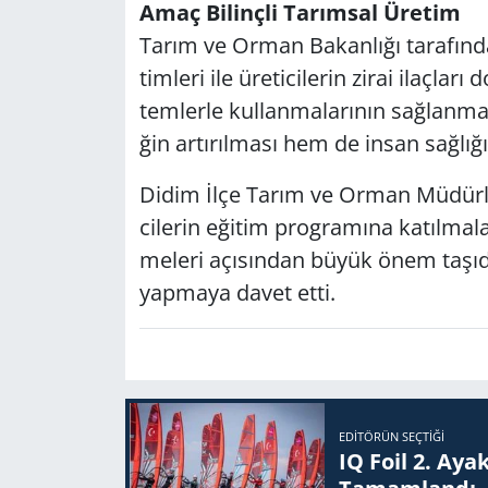
Amaç Bi­linç­li Ta­rım­sal Üre­tim
Tarım ve Orman Ba­kan­lı­ğı ta­ra­fın­dan
tim­le­ri ile üre­ti­ci­le­rin zirai ila
tem­ler­le kul­lan­ma­la­rı­nın sağ­lan­ma­
ğin ar­tı­rıl­ma­sı hem de insan sağ­lı­ğ
Didim İlçe Tarım ve Orman Mü­dür­lü­ğü y
ci­le­rin eği­tim prog­ra­mı­na ka­tıl­ma­la­
me­le­ri açı­sın­dan büyük önem ta­şı­dı­ğı
yap­ma­ya davet etti.
EDITÖRÜN SEÇTIĞI
IQ Foil 2. Ayak