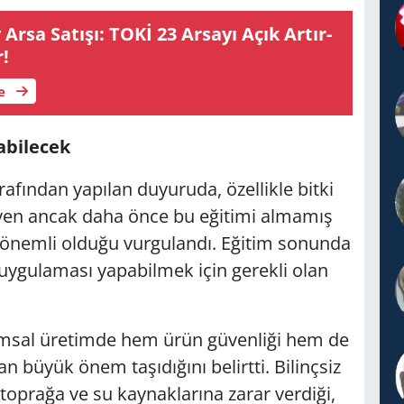
sa Sa­tı­şı: TOKİ 23 Ar­sa­yı Açık Ar­tır­
r!
le
a­bi­lecek
ın­dan ya­pı­lan du­yu­ru­da, özel­lik­le bitki
te­yen ancak daha önce bu eği­ti­mi al­ma­mış
ın önem­li ol­du­ğu vur­gu­lan­dı. Eği­tim so­nun­da
ç uy­gu­la­ma­sı ya­pa­bil­mek için ge­rek­li olan
a­rım­sal üre­tim­de hem ürün gü­ven­li­ği hem de
n büyük önem ta­şı­dı­ğı­nı be­lirt­ti. Bi­linç­siz
 top­ra­ğa ve su kay­nak­la­rı­na zarar ver­di­ği,