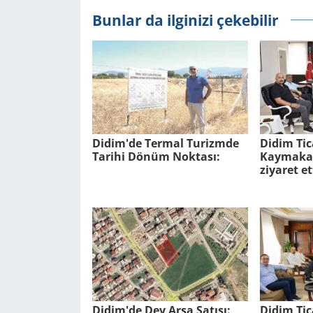
Bunlar da ilginizi çekebilir
Didim'de Ter­mal Tu­rizm­de
Didim Tic
Ta­ri­hi Dönüm Nok­ta­sı:
Kaymakam
ziyaret et
Didim'de Dev Arsa Sa­tı­şı:
Didim Ti­