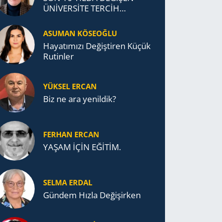
ÜNİVERSİTE TERCİH
DAVRANIŞLARI
ASUMAN KÖSEOĞLU
Ha­ya­tı­mı­zı De­ğiş­ti­ren Küçük
Ru­tin­ler
YÜKSEL ERCAN
Biz ne ara yenildik?
FERHAN ERCAN
YAŞAM İÇİN EĞİTİM.
SELMA ERDAL
Gündem Hızla Değişirken