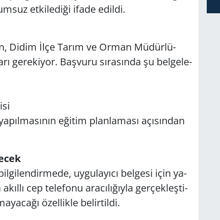
­suz et­ki­le­di­ği ifade edil­di.
­le­rin, Didim İlçe Tarım ve Orman Mü­dür­lü­
ı ge­re­ki­yor. Baş­vu­ru sı­ra­sın­da şu bel­ge­le­
­si
a ya­pıl­ma­sı­nın eği­tim plan­la­ma­sı açı­sın­dan
necek
l­gi­len­dir­me­de, uy­gu­la­yı­cı bel­ge­si için ya­
l­lı cep te­le­fo­nu ara­cı­lı­ğıy­la ger­çek­leş­ti­
­ya­ca­ğı özel­lik­le be­lir­til­di.