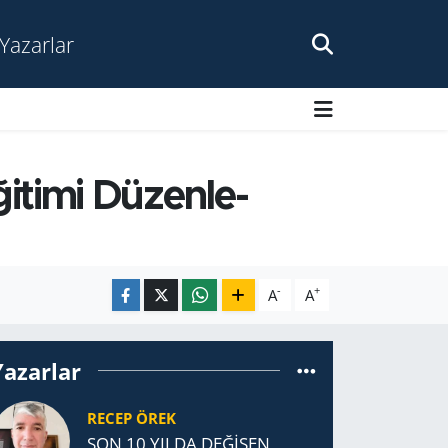
Yazarlar
­ti­mi Dü­zen­le­
-
+
A
A
Yazarlar
RECEP ÖREK
SON 10 YILDA DEĞİŞEN