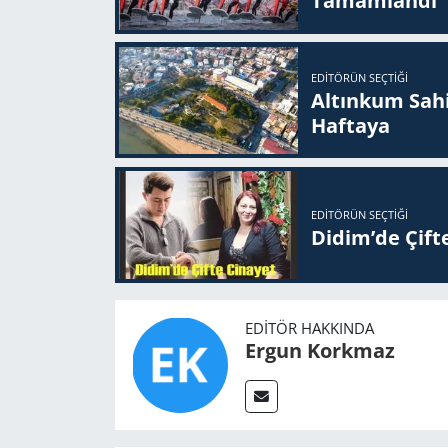
Ta­mam­lan­dı
EDITÖRÜN SEÇTIĞI
Altınkum Sahil
Haftaya
EDITÖRÜN SEÇTIĞI
Didim’de Çifte
EDITÖR HAKKINDA
Ergun Korkmaz