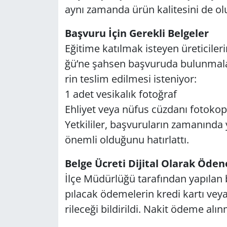
aynı za­man­da ürün ka­li­te­si­ni de olum
Baş­vu­ru İçin Ge­rek­li Bel­ge­ler
Eği­ti­me ka­tıl­mak is­te­yen üre­ti­ci
ğü’ne şah­sen baş­vu­ru­da bu­lun­ma­la­r
rin tes­lim edil­me­si is­te­ni­yor:
1 adet ve­si­ka­lık fo­toğ­raf
Eh­li­yet veya nüfus cüz­da­nı fo­to­ko­pi
Yet­ki­li­ler, baş­vu­ru­la­rın za­ma­nın­d
önem­li ol­du­ğu­nu ha­tır­lat­tı.
Belge Üc­re­ti Di­ji­tal Ola­rak Öde­
İlçe Mü­dür­lü­ğü ta­ra­fın­dan ya­pı­lan bi
pı­la­cak öde­me­le­rin kredi kartı veya akı
ri­le­ce­ği bil­di­ril­di. Nakit ödeme alın­ma