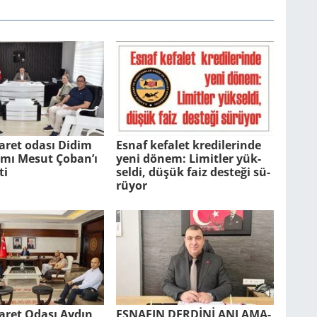
aret odası Didim
Esnaf ke­fa­let kre­di­le­rin­de
ı Mesut Çoban’ı
yeni dönem: Li­mit­ler yük­
ti
sel­di, düşük faiz des­te­ği sü­
rü­yor
ca­ret Odası Aydın
ES­NA­FIN DERDİNİ AN­LA­MA­