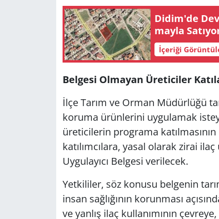
Didim'de Dev Ar
Yerel
may­la Sa­tı­yo
İçeriği Görüntü
Bel­ge­si Ol­ma­yan Üre­ti­ci­ler Ka­tı­l
İlçe Tarım ve Orman Mü­dür­lü­ğü ta­ra­f
ko­ru­ma ürün­le­ri­ni uy­gu­la­mak is­
üre­ti­ci­le­rin prog­ra­ma ka­tıl­ma­sı­n
ka­tı­lım­cı­la­ra, yasal ola­rak zirai ila
Uy­gu­la­yı­cı Bel­ge­si ve­ri­lecek.
Yet­ki­li­ler, söz ko­nu­su bel­ge­nin t
insan sağ­lı­ğı­nın ko­run­ma­sı açı­sın­da
ve yan­lış ilaç kul­la­nı­mı­nın çev­re­ye,