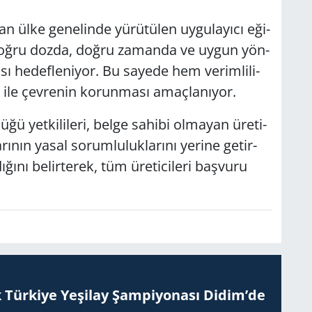
 ülke ge­ne­lin­de yü­rü­tü­len uy­gu­la­yı­cı eği­
ç­la­rı doğru dozda, doğru za­man­da ve uygun yön­
sı he­def­le­ni­yor. Bu sa­ye­de hem ve­rim­li­li­
ı ile çev­re­nin ko­run­ma­sı amaç­la­nı­yor.
et­ki­li­le­ri, belge sa­hi­bi ol­ma­yan üre­ti­
rı­nın yasal so­rum­lu­luk­la­rı­nı ye­ri­ne ge­tir­
­nı be­lir­te­rek, tüm üre­ti­ci­le­ri baş­vu­ru
 Tür­ki­ye Ye­şi­lay Şam­pi­yo­na­sı Didim’de