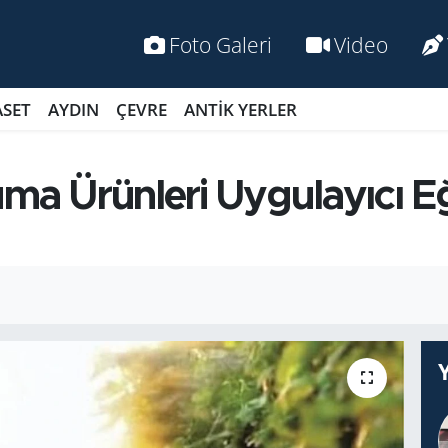
Foto Galeri
Video
ASET
AYDIN
ÇEVRE
ANTİK YERLER
a Ürün­le­ri Uy­gu­la­yı­cı Eği