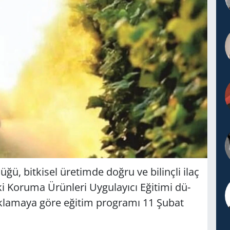
, bit­ki­sel üre­tim­de doğru ve bi­linç­li ilaç
i Ko­ru­ma Ürün­le­ri Uy­gu­la­yı­cı Eği­ti­mi dü­
açık­la­ma­ya göre eği­tim prog­ra­mı 11 Şubat