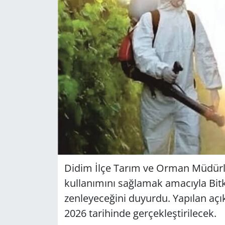
GÜNDEM
HABERDE İNSAN
KÜLTÜR SANAT
MAGAZİN
POLİTİKA
RESMİ İLANLAR
Didim İlçe Tarım ve Orman Mü­dür­lü­ğü
SAĞLIK
kul­la­nı­mı­nı sağ­la­mak ama­cıy­la Bitk
SİYASET
zen­le­ye­ce­ği­ni du­yur­du. Ya­pı­lan 
2026 ta­ri­hin­de ger­çek­leş­ti­ri­lecek.
SPOR