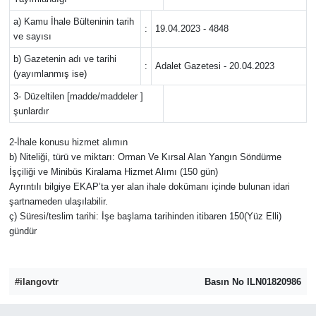
a) Kamu İhale Bülteninin tarih
:
19.04.2023 - 4848
Yerel
ve sayısı
b) Gazetenin adı ve tarihi
:
Adalet Gazetesi - 20.04.2023
(yayımlanmış ise)
3- Düzeltilen [madde/maddeler ]
şunlardır
2-İhale konusu hizmet alımın
b) Niteliği, türü ve miktarı: Orman Ve Kırsal Alan Yangın Söndürme
İşçiliği ve Minibüs Kiralama Hizmet Alımı (150 gün)
Ayrıntılı bilgiye EKAP’ta yer alan ihale dokümanı içinde bulunan idari
şartnameden ulaşılabilir.
ç) Süresi/teslim tarihi: İşe başlama tarihinden itibaren 150(Yüz Elli)
gündür
#ilangovtr
Basın No ILN01820986