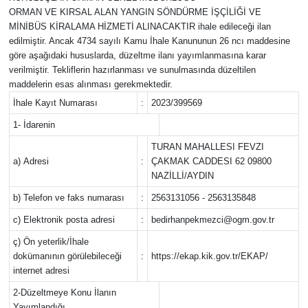
ORMAN VE KIRSAL ALAN YANGIN SÖNDÜRME İŞÇİLİĞİ VE
GÜNDEM
MİNİBÜS KİRALAMA HİZMETİ ALINACAKTIR ihale edileceği ilan
edilmiştir. Ancak 4734 sayılı Kamu İhale Kanununun 26 ncı maddesine
göre aşağıdaki hususlarda, düzeltme ilanı yayımlanmasına karar
HABERDE İNSAN
verilmiştir. Tekliflerin hazırlanması ve sunulmasında düzeltilen
maddelerin esas alınması gerekmektedir.
KÜLTÜR SANAT
İhale Kayıt Numarası
:
2023/399569
1- İdarenin
MAGAZİN
TURAN MAHALLESI FEVZI
a) Adresi
:
ÇAKMAK CADDESI 62 09800
POLİTİKA
NAZİLLİ/AYDIN
RESMİ İLANLAR
b) Telefon ve faks numarası
:
2563131056 - 2563135848
c) Elektronik posta adresi
:
bedirhanpekmezci@ogm.gov.tr
SAĞLIK
ç) Ön yeterlik/İhale
dokümanının görülebileceği
:
https://ekap.kik.gov.tr/EKAP/
SİYASET
internet adresi
2-Düzeltmeye Konu İlanın
SPOR
Yayımlandığı