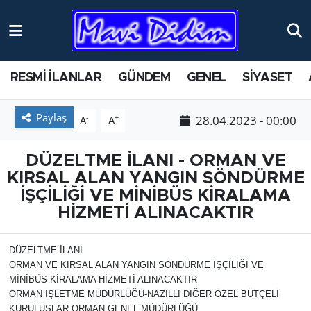
ANTİK YERLER
Nöbetçi Eczaneler
RESMİ İLANLAR
GÜNDEM
GENEL
SİYASET
ASAYİŞ
Hava Durumu
Paylaş
-
+
28.04.2023 - 00:00
A
A
AYDIN
Namaz Vakitleri
BİLİM VE TEKNOLOJİ
Trafik Durumu
DÜZELTME İLANI - ORMAN VE
KIRSAL ALAN YANGIN SÖNDÜRME
ÇEVRE
Süper Lig Puan Durumu ve Fikstür
İŞÇİLİĞİ VE MİNİBÜS KİRALAMA
HİZMETİ ALINACAKTIR
EĞİTİM
Tüm Manşetler
DÜZELTME İLANI
EKONOMİ
Son Dakika Haberleri
ORMAN VE KIRSAL ALAN YANGIN SÖNDÜRME İŞÇİLİĞİ VE
MİNİBÜS KİRALAMA HİZMETİ ALINACAKTIR
ORMAN İŞLETME MÜDÜRLÜĞÜ-NAZİLLİ DİĞER ÖZEL BÜTÇELİ
GENEL
Haber Arşivi
KURULUŞLAR ORMAN GENEL MÜDÜRLÜĞÜ