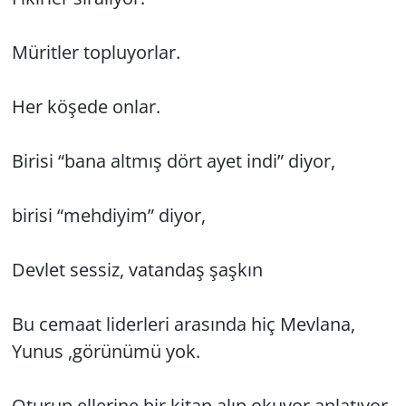
Mü­rit­ler top­lu­yor­lar.
Her kö­şe­de onlar.
Bi­ri­si “bana alt­mış dört ayet indi” diyor,
bi­ri­si “meh­di­yim” diyor,
Dev­let ses­siz, va­tan­daş şaş­kın
Bu ce­ma­at li­der­le­ri ara­sın­da hiç Mev­la­na,
Yunus ,gö­rü­nü­mü yok.
Otu­rup el­le­ri­ne bir kitap alıp oku­yor an­la­tı­yor­