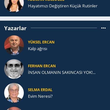
Ha­ya­tı­mı­zı De­ğiş­ti­ren Küçük Ru­tin­ler
Yazarlar
YÜKSEL ERCAN
Kalp ağrısı
FERHAN ERCAN
İNSAN OLMANIN SAKINCASI YOK!...
SELMA ERDAL
Evim Neresi?