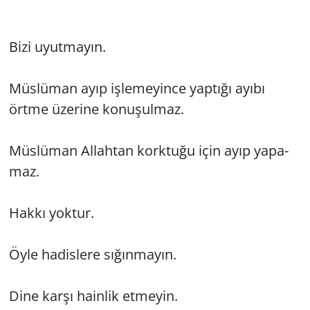
Bizi uyut­ma­yın.
Müs­lü­man ayıp iş­le­me­yin­ce yap­tı­ğı ayıbı
örtme üze­ri­ne ko­nu­şul­maz.
Müs­lü­man Al­lah­tan kork­tu­ğu için ayıp ya­pa­
maz.
Hakkı yok­tur.
Öyle ha­dis­le­re sı­ğın­ma­yın.
Dine karşı ha­in­lik et­me­yin.