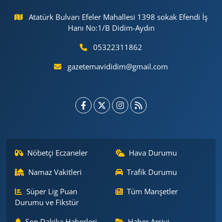
Atatürk Bulvarı Efeler Mahallesi 1398 sokak Efendi İş
Hanı No:1/B Didim-Aydın
05322311862
gazetemavididim@gmail.com
Nöbetçi Eczaneler
Hava Durumu
Namaz Vakitleri
Trafik Durumu
Süper Lig Puan
Tüm Manşetler
Durumu ve Fikstür
Son Dakika Haberleri
Haber Arşivi