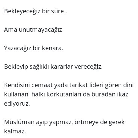
Bek­le­ye­ce­ğiz bir süre .
Ama unut­ma­ya­ca­ğız
Ya­za­ca­ğız bir ke­na­ra.
Bek­le­yip sağ­lık­lı ka­rar­lar ve­re­ce­ğiz.
Ken­di­si­ni ce­ma­at yada ta­ri­kat li­de­ri gören dini
kul­la­nan, halkı kor­ku­tan­la­rı da bu­ra­dan ikaz
edi­yo­ruz.
Müs­lü­man ayıp yap­maz, ört­me­ye de gerek
kal­maz.