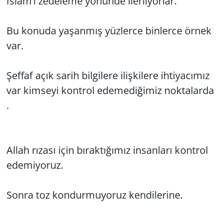
İslam’ı ze­de­le­me yö­nün­de iler­li­yor­lar.
Bu ko­nu­da ya­şan­mış yüz­ler­ce bin­ler­ce örnek
var.
Şef­faf açık sarih bil­gi­le­re iliş­ki­le­re ih­ti­ya­cı­mız
var kim­se­yi kont­rol ede­me­di­ği­miz nok­ta­lar­da
.
Allah rı­za­sı için bı­rak­tı­ğı­mız in­san­la­rı kont­rol
ede­mi­yo­ruz.
Sonra toz kon­dur­mu­yo­ruz ken­di­le­ri­ne.