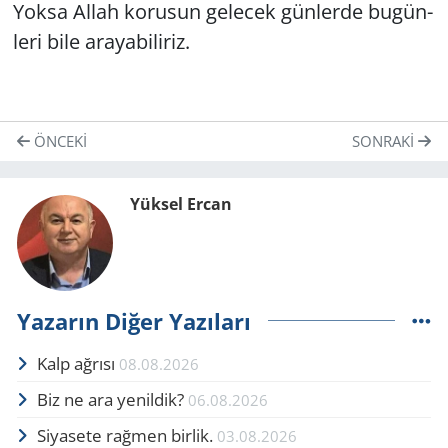
Yoksa Allah ko­ru­sun ge­lecek gün­ler­de bu­gün­
le­ri bile ara­ya­bi­li­riz.
ÖNCEKI
SONRAKI
Yüksel Ercan
Yazarın Diğer Yazıları
Kalp ağrısı
08.08.2026
Biz ne ara yenildik?
06.08.2026
Siyasete rağmen birlik.
03.08.2026