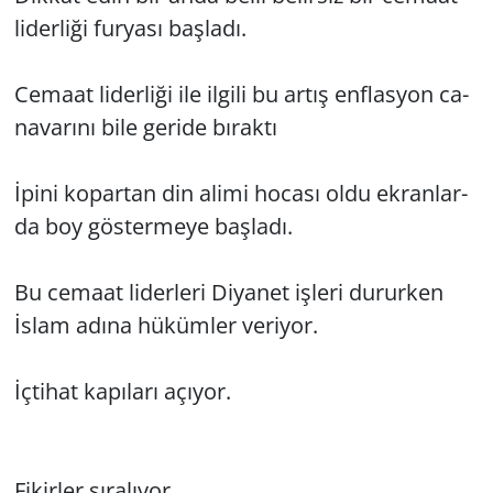
li­der­li­ği fur­ya­sı baş­la­dı.
Ce­ma­at li­der­li­ği ile il­gi­li bu artış enf­las­yon ca­
na­va­rı­nı bile ge­ri­de bı­rak­tı
İpini ko­par­tan din alimi ho­ca­sı oldu ek­ran­lar­
da boy gös­ter­me­ye baş­la­dı.
Bu ce­ma­at li­der­le­ri Di­ya­net iş­le­ri du­rur­ken
İslam adına hü­küm­ler ve­ri­yor.
İçti­hat ka­pı­la­rı açı­yor.
Fi­kir­ler sı­ra­lı­yor.