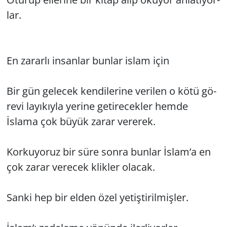
lar.
En za­rar­lı in­san­lar bun­lar islam için
Bir gün ge­lecek ken­di­le­ri­ne ve­ri­len o kötü gö­
re­vi la­yı­kıy­la ye­ri­ne ge­ti­re­cek­ler hemde
İslama çok büyük zarar ve­re­rek.
Kor­ku­yo­ruz bir süre sonra bun­lar İslam’a en
çok zarar ve­recek klik­ler ola­cak.
Sanki hep bir elden özel ye­tiş­ti­ril­miş­ler.