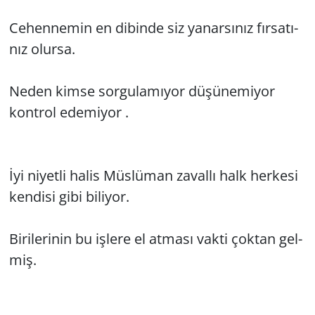
Ce­hen­ne­min en di­bin­de siz ya­nar­sı­nız fır­sa­tı­
nız olur­sa.
Neden kimse sor­gu­la­mı­yor dü­şü­ne­mi­yor
kont­rol ede­mi­yor .
İyi ni­yet­li halis Müs­lü­man za­val­lı halk her­ke­si
ken­di­si gibi bi­li­yor.
Bi­ri­le­ri­nin bu iş­le­re el at­ma­sı vakti çok­tan gel­
miş.