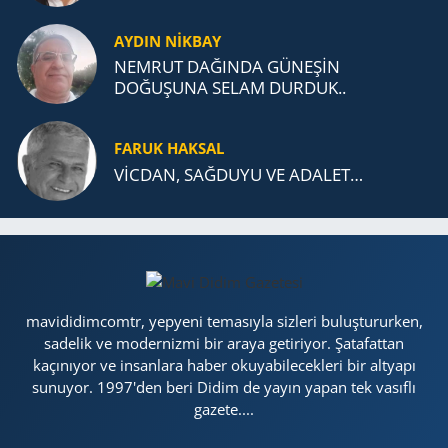
AYDIN NİKBAY
NEMRUT DAĞINDA GÜNEŞİN
DOĞUŞUNA SELAM DURDUK..
FARUK HAKSAL
VİCDAN, SAĞ­DU­YU VE ADA­LET…
mavididimcomtr, yepyeni temasıyla sizleri buluştururken,
sadelik ve modernizmi bir araya getiriyor. Şatafattan
kaçınıyor ve insanlara haber okuyabilecekleri bir altyapı
sunuyor. 1997'den beri Didim de yayın yapan tek vasıflı
gazete....