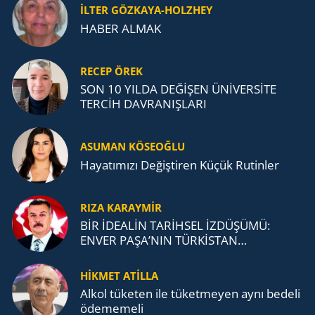
İLTER GÖZKAYA-HOLZHEY
HABER ALMAK
RECEP ÖREK
SON 10 YILDA DEĞİŞEN ÜNİVERSİTE
TERCİH DAVRANIŞLARI
ASUMAN KÖSEOĞLU
Ha­ya­tı­mı­zı De­ğiş­ti­ren Küçük Ru­tin­ler
RIZA KARAYMIR
BİR İDEALİN TARİHSEL İZDÜŞÜMÜ:
ENVER PAŞA’NIN TÜRKİSTAN
MÜCADELESİ VE TÜRK DEVLETLERİ
TEŞKİLATI’NA UZANAN MİRASI
HİKMET ATİLLA
Alkol tü­ke­ten ile tü­ket­me­yen aynı be­de­li
öde­me­me­li