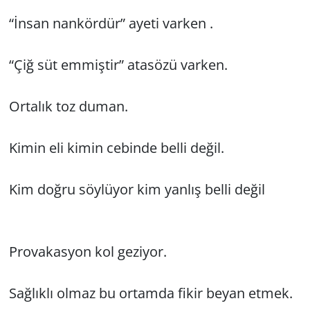
“İnsan nan­kör­dür” ayeti var­ken .
“Çiğ süt em­miş­tir” ata­sö­zü var­ken.
Or­ta­lık toz duman.
Kimin eli kimin ce­bin­de belli değil.
Kim doğru söy­lü­yor kim yan­lış belli değil
Pro­va­kas­yon kol ge­zi­yor.
Sağ­lık­lı olmaz bu or­tam­da fikir beyan etmek.