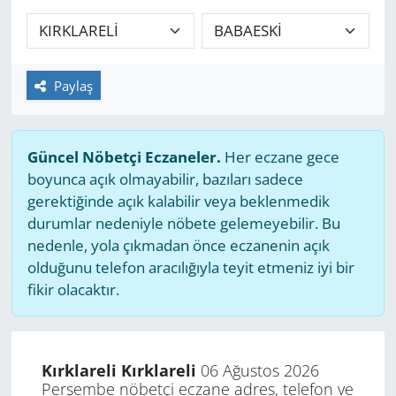
GÜNDEM
HABERDE İNSAN
Paylaş
KÜLTÜR SANAT
Güncel Nöbetçi Eczaneler.
Her eczane gece
MAGAZİN
boyunca açık olmayabilir, bazıları sadece
gerektiğinde açık kalabilir veya beklenmedik
POLİTİKA
durumlar nedeniyle nöbete gelemeyebilir. Bu
nedenle, yola çıkmadan önce eczanenin açık
RESMİ İLANLAR
olduğunu telefon aracılığıyla teyit etmeniz iyi bir
fikir olacaktır.
SAĞLIK
SİYASET
Kırklareli Kırklareli
06 Ağustos 2026
Perşembe nöbetçi eczane adres, telefon ve
SPOR