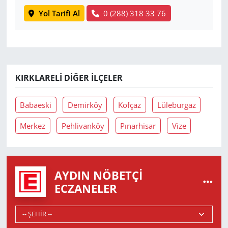
Yol Tarifi Al
0 (288) 318 33 76
KIRKLARELI DIĞER İLÇELER
Babaeski
Demirköy
Kofçaz
Lüleburgaz
Merkez
Pehlivanköy
Pınarhisar
Vize
AYDIN NÖBETÇI
ECZANELER