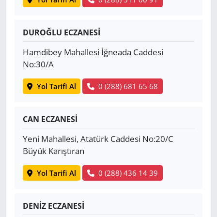
DUROĞLU ECZANESİ
Hamdibey Mahallesi İğneada Caddesi
No:30/A
Yol Tarifi Al
0 (288) 681 65 68
CAN ECZANESİ
Yeni Mahallesi, Atatürk Caddesi No:20/C
Büyük Karıştıran
Yol Tarifi Al
0 (288) 436 14 39
DENİZ ECZANESİ