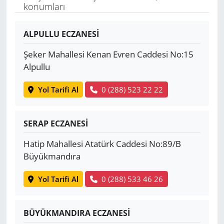
konumları
Yerel
ALPULLU ECZANESİ
Şeker Mahallesi Kenan Evren Caddesi No:15
Alpullu
Yol Tarifi Al
0 (288) 523 22 22
SERAP ECZANESİ
Hatip Mahallesi Atatürk Caddesi No:89/B
Büyükmandıra
Yol Tarifi Al
0 (288) 533 46 26
BÜYÜKMANDIRA ECZANESİ