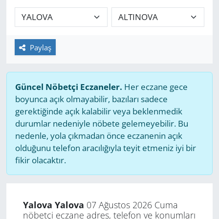
GÜNDEM
HABERDE İNSAN
Paylaş
KÜLTÜR SANAT
Güncel Nöbetçi Eczaneler.
Her eczane gece
MAGAZİN
boyunca açık olmayabilir, bazıları sadece
gerektiğinde açık kalabilir veya beklenmedik
POLİTİKA
durumlar nedeniyle nöbete gelemeyebilir. Bu
nedenle, yola çıkmadan önce eczanenin açık
RESMİ İLANLAR
olduğunu telefon aracılığıyla teyit etmeniz iyi bir
fikir olacaktır.
SAĞLIK
SİYASET
Yalova Yalova
07 Ağustos 2026 Cuma
nöbetçi eczane adres, telefon ve konumları
SPOR