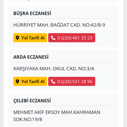
Yerel
BÜŞRA ECZANESİ
HÜRRİYET MAH. BAĞDAT CAD. NO:42/8-9
Yol Tarifi Al
0 (226) 461 33 23
ARDA ECZANESİ
KARŞIYAKA MAH. OKUL CAD. NO:3/A
Yol Tarifi Al
0 (226) 531 28 96
ÇELEBİ ECZANESİ
MEHMET AKİF ERSOY MAH.KAHRAMAN
SOK.NO:19/8