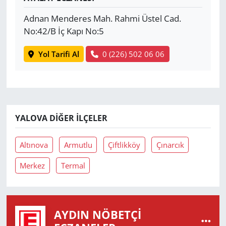
Adnan Menderes Mah. Rahmi Üstel Cad.
No:42/B İç Kapı No:5
Yol Tarifi Al
0 (226) 502 06 06
YALOVA DIĞER İLÇELER
Altınova
Armutlu
Çiftlikköy
Çınarcık
Merkez
Termal
AYDIN NÖBETÇI