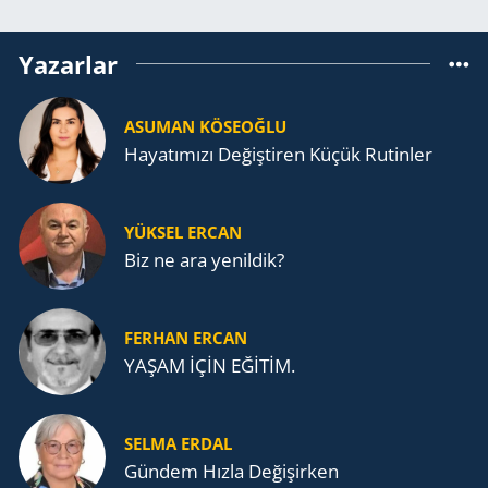
Yazarlar
ASUMAN KÖSEOĞLU
Ha­ya­tı­mı­zı De­ğiş­ti­ren Küçük Ru­tin­ler
YÜKSEL ERCAN
Biz ne ara yenildik?
FERHAN ERCAN
YAŞAM İÇİN EĞİTİM.
SELMA ERDAL
Gündem Hızla Değişirken