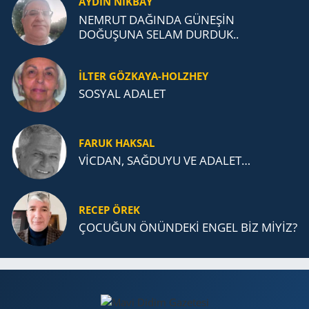
AYDIN NİKBAY
NEMRUT DAĞINDA GÜNEŞİN
DOĞUŞUNA SELAM DURDUK..
İLTER GÖZKAYA-HOLZHEY
SOSYAL ADALET
FARUK HAKSAL
VİCDAN, SAĞ­DU­YU VE ADA­LET…
RECEP ÖREK
ÇOCUĞUN ÖNÜNDEKİ ENGEL BİZ MİYİZ?