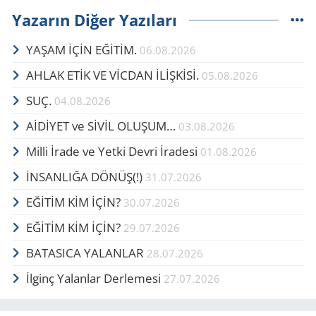
Yazarın Diğer Yazıları
YAŞAM İÇİN EĞİTİM.
06.08.2026
AHLAK ETİK VE VİCDAN İLİŞKİSİ.
05.08.2026
SUÇ.
04.08.2026
AİDİYET ve SİVİL OLUŞUM…
03.08.2026
Milli İrade ve Yetki Devri İradesi
01.08.2026
İNSANLIĞA DÖNÜŞ(!)
31.07.2026
EĞİTİM KİM İÇİN?
30.07.2026
EĞİTİM KİM İÇİN?
29.07.2026
BATASICA YALANLAR
28.07.2026
İlginç Yalanlar Derlemesi
27.07.2026