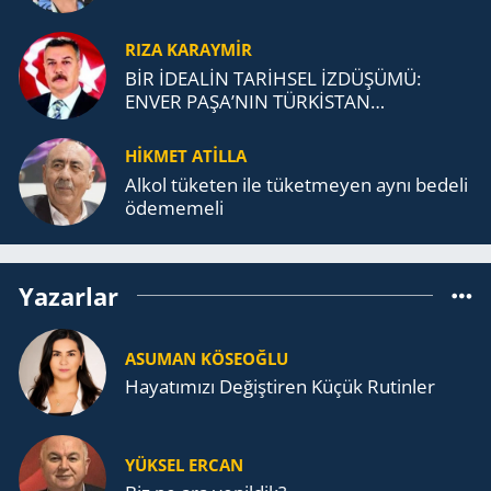
RIZA KARAYMIR
BİR İDEALİN TARİHSEL İZDÜŞÜMÜ:
ENVER PAŞA’NIN TÜRKİSTAN
MÜCADELESİ VE TÜRK DEVLETLERİ
TEŞKİLATI’NA UZANAN MİRASI
HİKMET ATİLLA
Alkol tü­ke­ten ile tü­ket­me­yen aynı be­de­li
öde­me­me­li
Yazarlar
ASUMAN KÖSEOĞLU
Ha­ya­tı­mı­zı De­ğiş­ti­ren Küçük Ru­tin­ler
YÜKSEL ERCAN