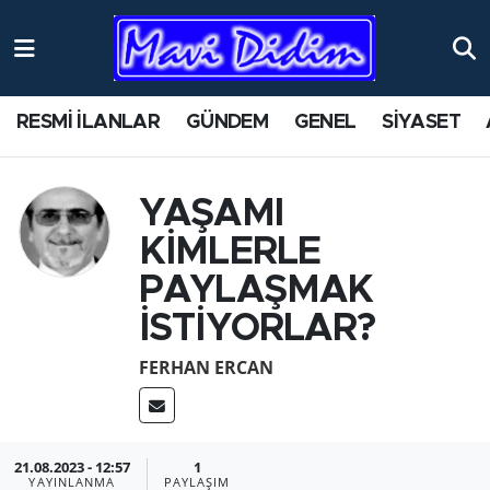
ANTİK YERLER
Nöbetçi Eczaneler
RESMİ İLANLAR
GÜNDEM
GENEL
SİYASET
ASAYİŞ
Hava Durumu
AYDIN
Namaz Vakitleri
YAŞAMI
KİMLERLE
BİLİM VE TEKNOLOJİ
Trafik Durumu
PAYLAŞMAK
ÇEVRE
Süper Lig Puan Durumu ve Fikstür
İSTİYORLAR?
EĞİTİM
Tüm Manşetler
FERHAN ERCAN
EKONOMİ
Son Dakika Haberleri
21.08.2023 - 12:57
1
GENEL
Haber Arşivi
YAYINLANMA
PAYLAŞIM