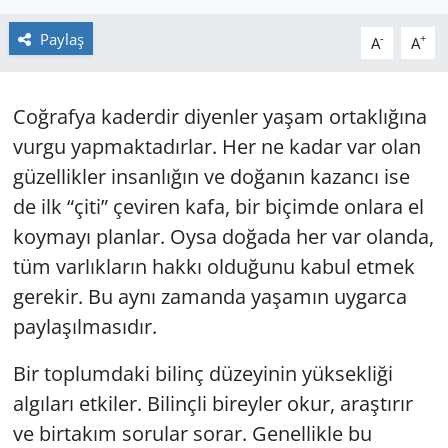
GÜNDEM
Paylaş
-
+
A
A
HABERDE İNSAN
Coğrafya kaderdir diyenler yaşam ortaklığına
KÜLTÜR SANAT
vurgu yapmaktadırlar. Her ne kadar var olan
güzellikler insanlığın ve doğanın kazancı ise
MAGAZİN
de ilk “çiti” çeviren kafa, bir biçimde onlara el
koymayı planlar. Oysa doğada her var olanda,
POLİTİKA
tüm varlıkların hakkı olduğunu kabul etmek
RESMİ İLANLAR
gerekir. Bu aynı zamanda yaşamın uygarca
paylaşılmasıdır.
SAĞLIK
Bir toplumdaki bilinç düzeyinin yüksekliği
SİYASET
algıları etkiler. Bilinçli bireyler okur, araştırır
ve birtakım sorular sorar. Genellikle bu
SPOR