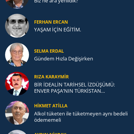
Biz ne ara yenildik?
FERHAN ERCAN
YAŞAM İÇİN EĞİTİM.
SELMA ERDAL
Gündem Hızla Değişirken
RIZA KARAYMIR
BİR İDEALİN TARİHSEL İZDÜŞÜMÜ:
ENVER PAŞA’NIN TÜRKİSTAN
MÜCADELESİ VE TÜRK DEVLETLERİ
TEŞKİLATI’NA UZANAN MİRASI
HİKMET ATİLLA
Alkol tü­ke­ten ile tü­ket­me­yen aynı be­de­li
öde­me­me­li