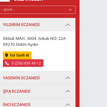
YILDIRIM ECZANESİ
Akbük MAH. 3004. Sokak NO: 22A
09270 Didim Aydın
Yol Tarifi Al
0 (256) 856 49 12
YASEMİN ECZANESİ
ŞİFA ECZANESİ
İNCİ ECZANESİ