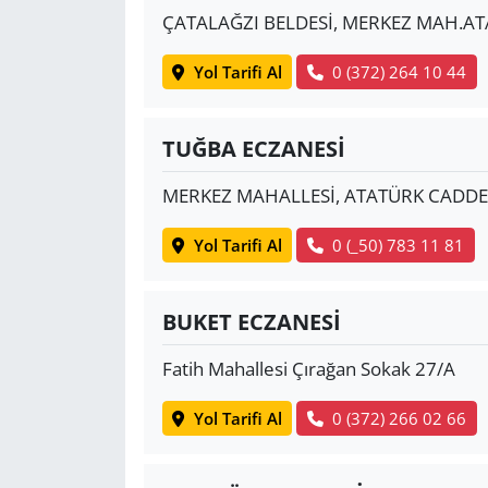
ÇATALAĞZI BELDESİ, MERKEZ MAH.AT
Yol Tarifi Al
0 (372) 264 10 44
TUĞBA ECZANESİ
MERKEZ MAHALLESİ, ATATÜRK CADDES
Yol Tarifi Al
0 (_50) 783 11 81
BUKET ECZANESİ
Fatih Mahallesi Çırağan Sokak 27/A
Yol Tarifi Al
0 (372) 266 02 66