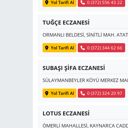
Yol Tarifi Al
0 (372) 556 43 22
TUĞÇE ECZANESİ
ORMANLI BELDESİ, SİNİTLİ MAH. ATA
Yol Tarifi Al
0 (372) 344 62 66
SUBAŞI ŞİFA ECZANESİ
SÜLAYMANBEYLER KÖYÜ MERKEZ MAH.
Yol Tarifi Al
0 (372) 324 20 97
LOTUS ECZANESİ
ÖMERLİ MAHALLESİ, KAYNARCA CADDE