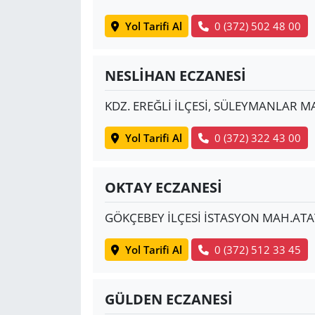
Yol Tarifi Al
0 (372) 502 48 00
NESLİHAN ECZANESİ
KDZ. EREĞLİ İLÇESİ, SÜLEYMANLAR MA
Yol Tarifi Al
0 (372) 322 43 00
OKTAY ECZANESİ
GÖKÇEBEY İLÇESİ İSTASYON MAH.AT
Yol Tarifi Al
0 (372) 512 33 45
GÜLDEN ECZANESİ