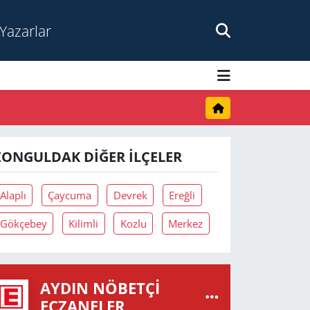
Yazarlar
ZONGULDAK DIĞER İLÇELER
Alaplı
Çaycuma
Devrek
Ereğli
Gökçebey
Kilimli
Kozlu
Merkez
AYDIN NÖBETÇI
ECZANELER