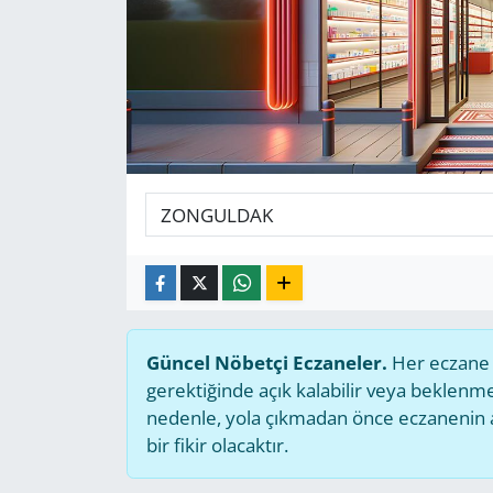
GÜNDEM
HABERDE İNSAN
KÜLTÜR SANAT
MAGAZİN
POLİTİKA
RESMİ İLANLAR
Güncel Nöbetçi Eczaneler.
Her eczane g
SAĞLIK
gerektiğinde açık kalabilir veya beklen
nedenle, yola çıkmadan önce eczanenin açı
SİYASET
bir fikir olacaktır.
SPOR