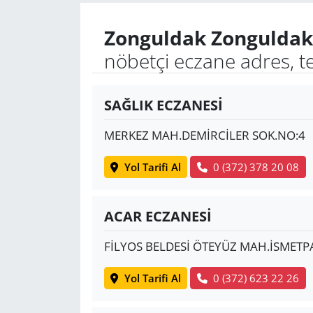
Zonguldak Zonguldak
Yerel
nöbetçi eczane adres, t
SAĞLIK ECZANESİ
MERKEZ MAH.DEMİRCİLER SOK.NO:4
Yol Tarifi Al
0 (372) 378 20 08
ACAR ECZANESİ
FİLYOS BELDESİ ÖTEYÜZ MAH.İSMETP
Yol Tarifi Al
0 (372) 623 22 26