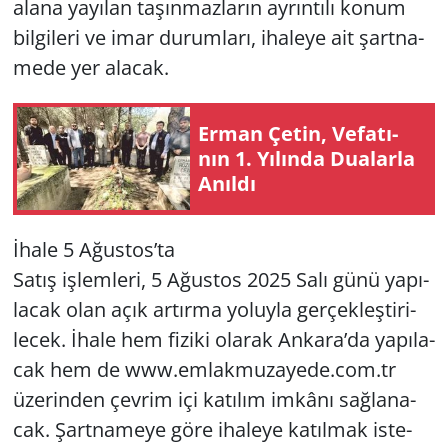
alana ya­yı­lan ta­şın­maz­la­rın ay­rın­tı­lı konum
bil­gi­le­ri ve imar du­rum­la­rı, iha­le­ye ait şart­na­
me­de yer ala­cak.
Erman Çetin, Ve­fa­tı­
nın 1. Yı­lın­da Du­alar­la
Anıl­dı
İhale 5 Ağus­tos’ta
Satış iş­lem­le­ri, 5 Ağus­tos 2025 Salı günü ya­pı­
la­cak olan açık ar­tır­ma yo­luy­la ger­çek­leş­ti­ri­
lecek. İhale hem fi­zi­ki ola­rak An­ka­ra’da ya­pı­la­
cak hem de www.​em­lak­mu­za­ye­de.​com.​tr
üze­rin­den çev­rim içi ka­tı­lım im­kâ­nı sağ­la­na­
cak. Şart­na­me­ye göre iha­le­ye ka­tıl­mak is­te­