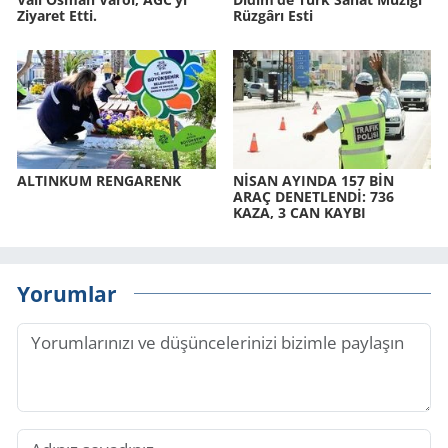
Ziyaret Etti.
Rüz­gâ­rı Esti
AL­TIN­KUM REN­GA­RENK
NİSAN AYIN­DA 157 BİN
ARAÇ DE­NET­LENDİ: 736
KAZA, 3 CAN KAYBI
Yorumlar