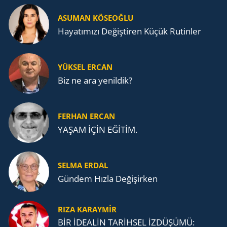
ASUMAN KÖSEOĞLU
Ha­ya­tı­mı­zı De­ğiş­ti­ren Küçük Ru­tin­ler
YÜKSEL ERCAN
Biz ne ara yenildik?
FERHAN ERCAN
YAŞAM İÇİN EĞİTİM.
SELMA ERDAL
Gündem Hızla Değişirken
RIZA KARAYMIR
BİR İDEALİN TARİHSEL İZDÜŞÜMÜ: