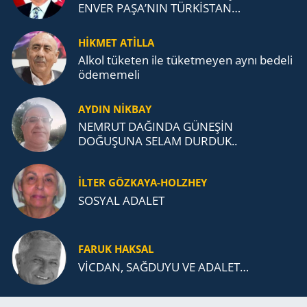
ENVER PAŞA’NIN TÜRKİSTAN
MÜCADELESİ VE TÜRK DEVLETLERİ
TEŞKİLATI’NA UZANAN MİRASI
HİKMET ATİLLA
Alkol tü­ke­ten ile tü­ket­me­yen aynı be­de­li
öde­me­me­li
AYDIN NİKBAY
NEMRUT DAĞINDA GÜNEŞİN
DOĞUŞUNA SELAM DURDUK..
İLTER GÖZKAYA-HOLZHEY
SOSYAL ADALET
FARUK HAKSAL
VİCDAN, SAĞ­DU­YU VE ADA­LET…