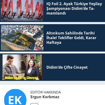
IQ Foil 2. Ayak Tür­ki­ye Ye­şi­lay
Şam­pi­yo­na­sı Didim’de Ta­
mam­lan­dı
Altınkum Sahilinde Tarihi
İhale! Teklifler Geldi, Karar
Haftaya
Didim’de Çifte Ci­na­yet
EDITÖR HAKKINDA
Ergun Korkmaz