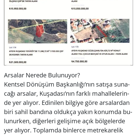
Ar­sa­lar Ne­re­de Bu­lu­nu­yor?
Kent­sel Dö­nü­şüm Baş­kan­lı­ğı’nın sa­tı­şa su­na­
ca­ğı ar­sa­lar, Ku­şa­da­sı’nın fark­lı ma­hal­le­le­rin­
de yer alı­yor. Edi­ni­len bil­gi­ye göre ar­sa­lar­dan
biri sahil ban­dı­na ol­duk­ça yakın ko­num­da bu­
lu­nur­ken, di­ğer­le­ri ge­li­şi­me açık böl­ge­ler­de
yer alı­yor. Top­lam­da bin­ler­ce met­re­ka­re­lik