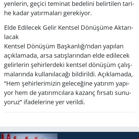
yen­le­rin, ge­çi­ci te­mi­nat be­de­li­ni be­lir­ti­len ta­ri­
he kadar ya­tır­ma­la­rı ge­re­ki­yor.
Elde Edi­lecek Gelir Kent­sel Dö­nü­şü­me Ak­ta­rı­
la­cak
Kent­sel Dö­nü­şüm Baş­kan­lı­ğı’ndan ya­pı­lan
açık­la­ma­da, arsa sa­tış­la­rın­dan elde edi­lecek
ge­lir­le­rin şe­hir­ler­de­ki kent­sel dö­nü­şüm ça­lış­
ma­la­rın­da kul­la­nı­la­ca­ğı bil­di­ril­di. Açık­la­ma­da,
“Hem şe­hir­le­ri­mi­zin ge­le­ce­ği­ne ya­tı­rım ya­pı­
yor hem de ya­tı­rım­cı­la­ra ka­zanç fır­sa­tı su­nu­
yo­ruz” ifa­de­le­ri­ne yer ve­ril­di.