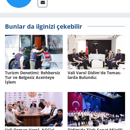
Bunlar da ilginizi çekebilir
Tu­rizm De­ne­ti­mi: Reh­ber­siz
Vali Varol Didim'de Te­mas­
Tur ve Bel­ge­siz Acen­te­ye
lar­da Bu­lun­du:
İşlem
Vali Osman Varol, AGC’yi
Didim’de Türk Sanat Mü­zi­ği