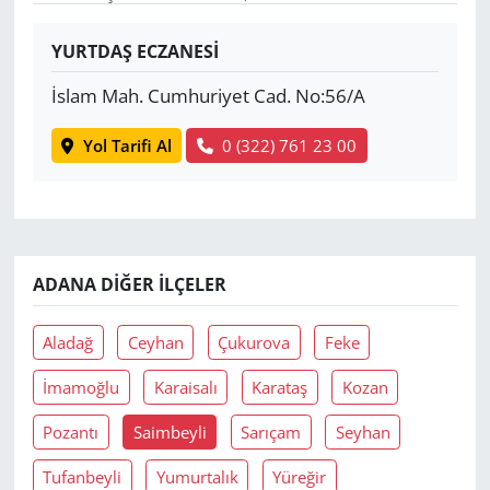
Yerel
YURTDAŞ ECZANESİ
İslam Mah. Cumhuriyet Cad. No:56/A
Yol Tarifi Al
0 (322) 761 23 00
ADANA DIĞER İLÇELER
Aladağ
Ceyhan
Çukurova
Feke
İmamoğlu
Karaisalı
Karataş
Kozan
Pozantı
Saimbeyli
Sarıçam
Seyhan
Tufanbeyli
Yumurtalık
Yüreğir