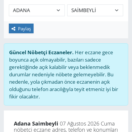
GÜNDEM
HABERDE İNSAN
Paylaş
KÜLTÜR SANAT
Güncel Nöbetçi Eczaneler.
Her eczane gece
MAGAZİN
boyunca açık olmayabilir, bazıları sadece
gerektiğinde açık kalabilir veya beklenmedik
POLİTİKA
durumlar nedeniyle nöbete gelemeyebilir. Bu
nedenle, yola çıkmadan önce eczanenin açık
RESMİ İLANLAR
olduğunu telefon aracılığıyla teyit etmeniz iyi bir
fikir olacaktır.
SAĞLIK
SİYASET
Adana Saimbeyli
07 Ağustos 2026 Cuma
nöbetçi eczane adres, telefon ve konumları
SPOR