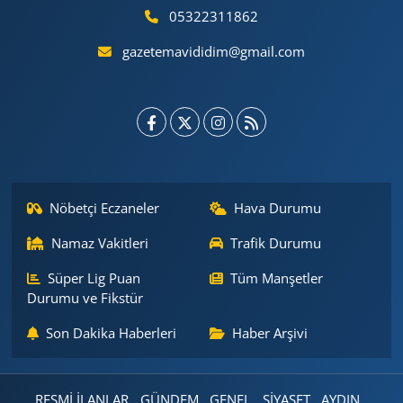
05322311862
gazetemavididim@gmail.com
Nöbetçi Eczaneler
Hava Durumu
Namaz Vakitleri
Trafik Durumu
Süper Lig Puan
Tüm Manşetler
Durumu ve Fikstür
Son Dakika Haberleri
Haber Arşivi
RESMİ İLANLAR
GÜNDEM
GENEL
SİYASET
AYDIN