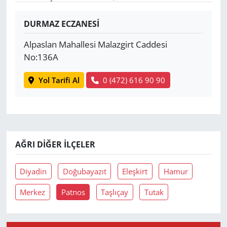
Yerel
DURMAZ ECZANESİ
Alpaslan Mahallesi Malazgirt Caddesi
No:136A
Yol Tarifi Al
0 (472) 616 90 90
AĞRI DIĞER İLÇELER
Diyadin
Doğubayazıt
Eleşkirt
Hamur
Merkez
Patnos
Taşlıçay
Tutak