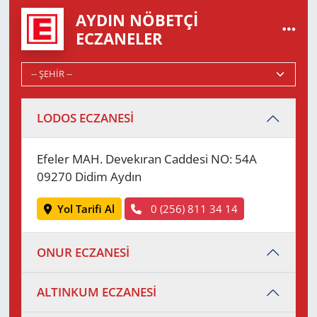
AYDIN NÖBETÇI
ECZANELER
LODOS ECZANESİ
Efeler MAH. Devekıran Caddesi NO: 54A
09270 Didim Aydın
Yol Tarifi Al
0 (256) 811 34 14
ONUR ECZANESİ
ALTINKUM ECZANESİ