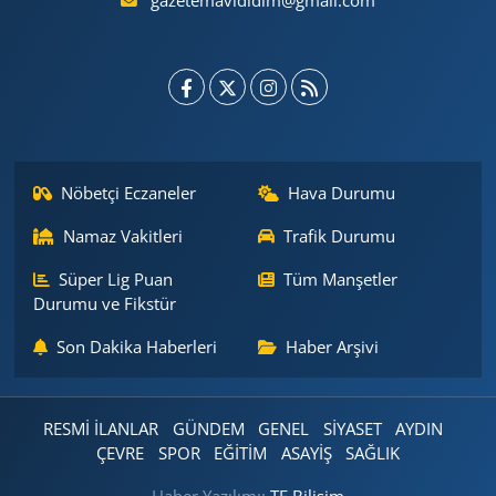
gazetemavididim@gmail.com
Nöbetçi Eczaneler
Hava Durumu
Namaz Vakitleri
Trafik Durumu
Süper Lig Puan
Tüm Manşetler
Durumu ve Fikstür
Son Dakika Haberleri
Haber Arşivi
RESMİ İLANLAR
GÜNDEM
GENEL
SİYASET
AYDIN
ÇEVRE
SPOR
EĞİTİM
ASAYİŞ
SAĞLIK