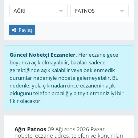
GÜNDEM
HABERDE İNSAN
Paylaş
KÜLTÜR SANAT
Güncel Nöbetçi Eczaneler.
Her eczane gece
MAGAZİN
boyunca açık olmayabilir, bazıları sadece
gerektiğinde açık kalabilir veya beklenmedik
POLİTİKA
durumlar nedeniyle nöbete gelemeyebilir. Bu
nedenle, yola çıkmadan önce eczanenin açık
RESMİ İLANLAR
olduğunu telefon aracılığıyla teyit etmeniz iyi bir
fikir olacaktır.
SAĞLIK
SİYASET
Ağrı Patnos
09 Ağustos 2026 Pazar
nöbetçi eczane adres, telefon ve konumları
SPOR