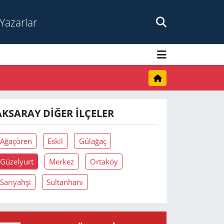
Yazarlar
AKSARAY DIĞER İLÇELER
Ağaçören
Eskil
Gülağaç
Güzelyurt
Merkez
Ortaköy
Sarıyahşi
Sultanhanı