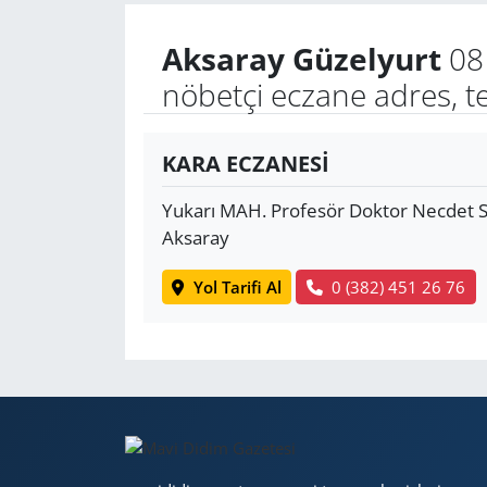
Aksaray Güzelyurt
08 
Yerel
nöbetçi eczane adres, t
KARA ECZANESİ
Yukarı MAH. Profesör Doktor Necdet 
Aksaray
Yol Tarifi Al
0 (382) 451 26 76