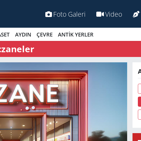
Foto Galeri
Video
ASET
AYDIN
ÇEVRE
ANTİK YERLER
czaneler