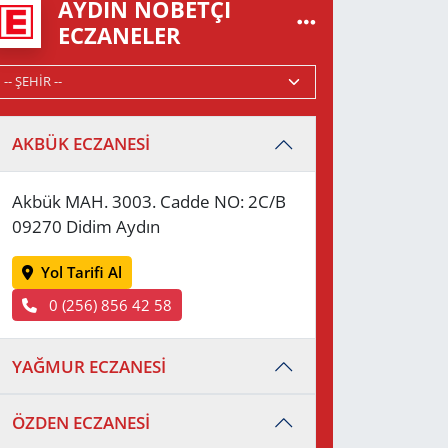
AYDIN NÖBETÇI
ECZANELER
AKBÜK ECZANESİ
Akbük MAH. 3003. Cadde NO: 2C/B
09270 Didim Aydın
Yol Tarifi Al
0 (256) 856 42 58
YAĞMUR ECZANESİ
ÖZDEN ECZANESİ