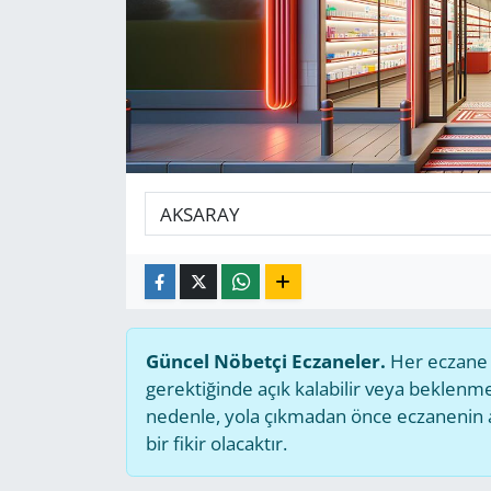
GÜNDEM
HABERDE İNSAN
KÜLTÜR SANAT
MAGAZİN
POLİTİKA
RESMİ İLANLAR
Güncel Nöbetçi Eczaneler.
Her eczane g
SAĞLIK
gerektiğinde açık kalabilir veya beklen
nedenle, yola çıkmadan önce eczanenin açı
SİYASET
bir fikir olacaktır.
SPOR