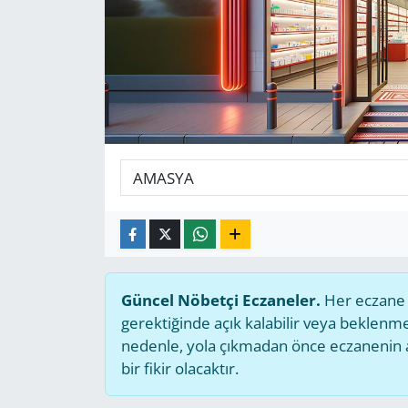
GÜNDEM
HABERDE İNSAN
KÜLTÜR SANAT
MAGAZİN
POLİTİKA
RESMİ İLANLAR
Güncel Nöbetçi Eczaneler.
Her eczane g
SAĞLIK
gerektiğinde açık kalabilir veya beklen
nedenle, yola çıkmadan önce eczanenin açı
SİYASET
bir fikir olacaktır.
SPOR