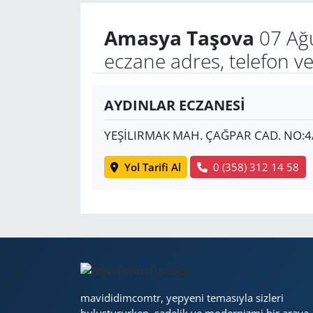
Amasya Taşova
07 Ağ
Yerel
eczane adres, telefon v
AYDINLAR ECZANESİ
YEŞİLIRMAK MAH. ÇAĞPAR CAD. NO:4
Yol Tarifi Al
0 (358) 312 14 58
mavididimcomtr, yepyeni temasıyla sizleri