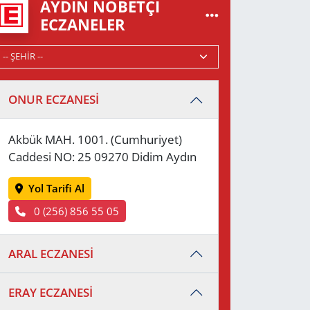
AYDIN NÖBETÇI
ECZANELER
ONUR ECZANESİ
Akbük MAH. 1001. (Cumhuriyet)
Caddesi NO: 25 09270 Didim Aydın
Yol Tarifi Al
0 (256) 856 55 05
ARAL ECZANESİ
ERAY ECZANESİ