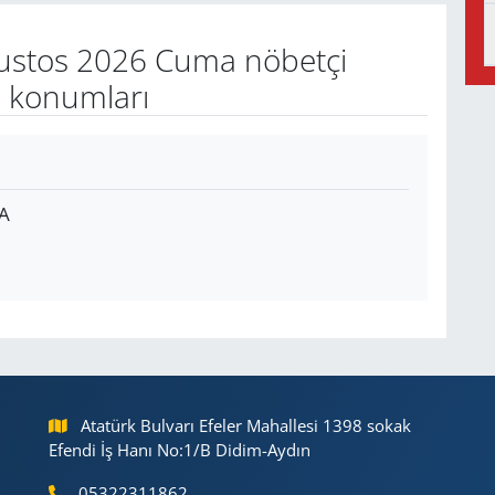
ustos 2026 Cuma nöbetçi
e konumları
A
Atatürk Bulvarı Efeler Mahallesi 1398 sokak
Efendi İş Hanı No:1/B Didim-Aydın
05322311862