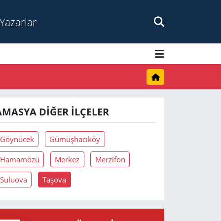
Yazarlar
AMASYA DIĞER İLÇELER
Göynücek
Gümüşhacıköy
Hamamözü
Merkez
Merzifon
Suluova
Taşova