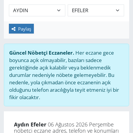
GÜNDEM
HABERDE İNSAN
Paylaş
KÜLTÜR SANAT
Güncel Nöbetçi Eczaneler.
Her eczane gece
MAGAZİN
boyunca açık olmayabilir, bazıları sadece
gerektiğinde açık kalabilir veya beklenmedik
POLİTİKA
durumlar nedeniyle nöbete gelemeyebilir. Bu
nedenle, yola çıkmadan önce eczanenin açık
RESMİ İLANLAR
olduğunu telefon aracılığıyla teyit etmeniz iyi bir
fikir olacaktır.
SAĞLIK
SİYASET
Aydın Efeler
06 Ağustos 2026 Perşembe
nöbetçi eczane adres, telefon ve konumları
SPOR