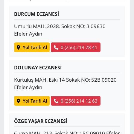
Yerel
BURCUM ECZANESİ
Umurlu MAH. 2028. Sokak NO: 3 09630
Efeler Aydın
Yol Tarifi Al
0 (256) 219 78 41
DOLUNAY ECZANESİ
Kurtuluş MAH. Eski 14 Sokak NO: 52B 09020
Efeler Aydın
Yol Tarifi Al
0 (256) 214 12 63
ÖZGE YAŞAR ECZANESİ
Cuma MAH. 213. Sokak NO: 15C 09010 Efeler