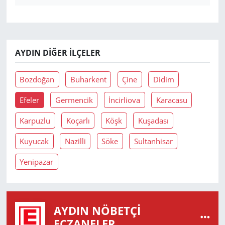
AYDIN DIĞER İLÇELER
Bozdoğan
Buharkent
Çine
Didim
Efeler
Germencik
İncirliova
Karacasu
Karpuzlu
Koçarlı
Köşk
Kuşadası
Kuyucak
Nazilli
Söke
Sultanhisar
Yenipazar
AYDIN NÖBETÇI
ECZANELER