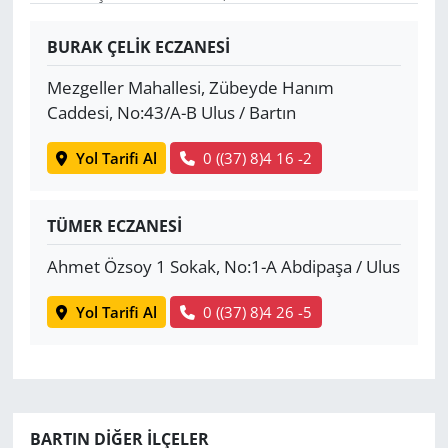
Yerel
BURAK ÇELİK ECZANESİ
Mezgeller Mahallesi, Zübeyde Hanım
Caddesi, No:43/A-B Ulus / Bartın
Yol Tarifi Al
0 ((37) 8)4 16 -2
TÜMER ECZANESİ
Ahmet Özsoy 1 Sokak, No:1-A Abdipaşa / Ulus
Yol Tarifi Al
0 ((37) 8)4 26 -5
BARTIN DIĞER İLÇELER