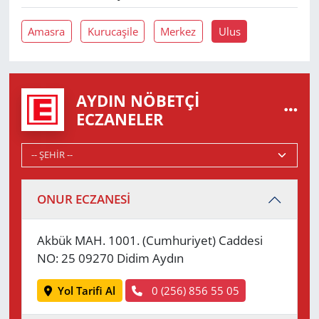
Amasra
Kurucaşile
Merkez
Ulus
AYDIN NÖBETÇI
ECZANELER
ONUR ECZANESİ
Akbük MAH. 1001. (Cumhuriyet) Caddesi
NO: 25 09270 Didim Aydın
Yol Tarifi Al
0 (256) 856 55 05