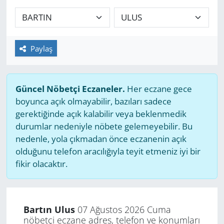
GÜNDEM
HABERDE İNSAN
Paylaş
KÜLTÜR SANAT
Güncel Nöbetçi Eczaneler.
Her eczane gece
MAGAZİN
boyunca açık olmayabilir, bazıları sadece
gerektiğinde açık kalabilir veya beklenmedik
POLİTİKA
durumlar nedeniyle nöbete gelemeyebilir. Bu
nedenle, yola çıkmadan önce eczanenin açık
RESMİ İLANLAR
olduğunu telefon aracılığıyla teyit etmeniz iyi bir
fikir olacaktır.
SAĞLIK
SİYASET
Bartın Ulus
07 Ağustos 2026 Cuma
nöbetçi eczane adres, telefon ve konumları
SPOR