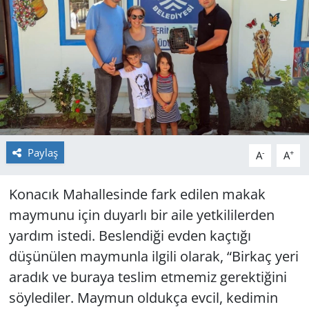
GÜNDEM
HABERDE İNSAN
KÜLTÜR SANAT
MAGAZİN
Paylaş
-
+
A
A
POLİTİKA
Konacık Mahallesinde fark edilen makak
RESMİ İLANLAR
maymunu için duyarlı bir aile yetkililerden
yardım istedi. Beslendiği evden kaçtığı
SAĞLIK
düşünülen maymunla ilgili olarak, “Birkaç yeri
SİYASET
aradık ve buraya teslim etmemiz gerektiğini
söylediler. Maymun oldukça evcil, kedimin
SPOR