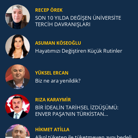
RECEP ÖREK
SON 10 YILDA DEĞİŞEN ÜNİVERSİTE
TERCİH DAVRANIŞLARI
ASUMAN KÖSEOĞLU
Ha­ya­tı­mı­zı De­ğiş­ti­ren Küçük Ru­tin­ler
YÜKSEL ERCAN
Biz ne ara yenildik?
RIZA KARAYMIR
BİR İDEALİN TARİHSEL İZDÜŞÜMÜ:
ENVER PAŞA’NIN TÜRKİSTAN
MÜCADELESİ VE TÜRK DEVLETLERİ
TEŞKİLATI’NA UZANAN MİRASI
HİKMET ATİLLA
Alkol tü­ke­ten ile tü­ket­me­yen aynı be­de­li