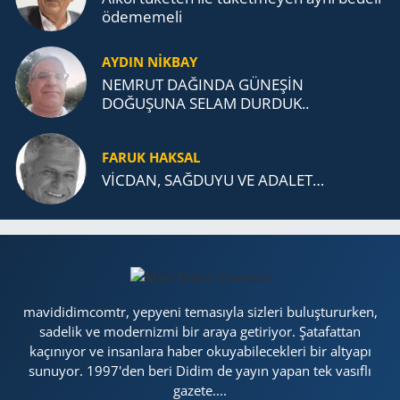
öde­me­me­li
AYDIN NİKBAY
NEMRUT DAĞINDA GÜNEŞİN
DOĞUŞUNA SELAM DURDUK..
FARUK HAKSAL
VİCDAN, SAĞ­DU­YU VE ADA­LET…
mavididimcomtr, yepyeni temasıyla sizleri buluştururken,
sadelik ve modernizmi bir araya getiriyor. Şatafattan
kaçınıyor ve insanlara haber okuyabilecekleri bir altyapı
sunuyor. 1997'den beri Didim de yayın yapan tek vasıflı
gazete....