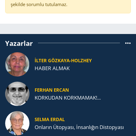
şekilde sorumlu tutulamaz.
Yazarlar
İLTER GÖZKAYA-HOLZHEY
HABER ALMAK
FERHAN ERCAN
KORKUDAN KORKMAMAK!...
SELMA ERDAL
Onların Ütopyası, İnsanlığın Distopyası