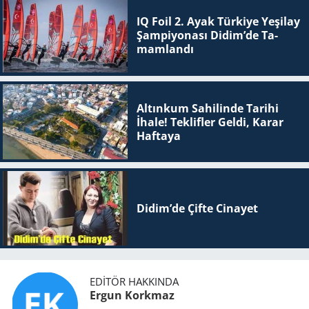
IQ Foil 2. Ayak Tür­ki­ye Ye­şi­lay
Şam­pi­yo­na­sı Didim’de Ta­
mam­lan­dı
Altınkum Sahilinde Tarihi
İhale! Teklifler Geldi, Karar
Haftaya
Didim’de Çifte Ci­na­yet
EDITÖR HAKKINDA
Ergun Korkmaz