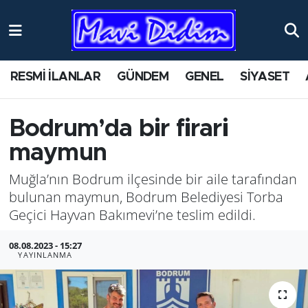
ANTİK YERLER
Nöbetçi Eczaneler
RESMİ İLANLAR
GÜNDEM
GENEL
SİYASET
ASAYİŞ
Hava Durumu
AYDIN
Namaz Vakitleri
Bodrum’da bir firari
maymun
BİLİM VE TEKNOLOJİ
Trafik Durumu
Muğla’nın Bodrum ilçesinde bir aile tarafından
ÇEVRE
Süper Lig Puan Durumu ve Fikstür
bulunan maymun, Bodrum Belediyesi Torba
Geçici Hayvan Bakımevi’ne teslim edildi.
EĞİTİM
Tüm Manşetler
08.08.2023 - 15:27
YAYINLANMA
EKONOMİ
Son Dakika Haberleri
GENEL
Haber Arşivi