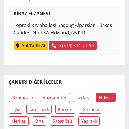
Yerel
KİRAZ ECZANESİ
Topraklık Mahallesi Başbuğ Alparslan Türkeş
Caddesi No:13A Eldivan/ÇANKIRI
Yol Tarifi Al
0 (376) 311 21 50
ÇANKIRI DIĞER İLÇELER
Atkaracalar
Bayramören
Çerkeş
Eldivan
Ilgaz
Kızılırmak
Korgun
Kurşunlu
Merkez
Orta
Şabanözü
Yapraklı