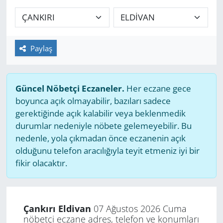
GÜNDEM
HABERDE İNSAN
Paylaş
KÜLTÜR SANAT
Güncel Nöbetçi Eczaneler.
Her eczane gece
MAGAZİN
boyunca açık olmayabilir, bazıları sadece
gerektiğinde açık kalabilir veya beklenmedik
POLİTİKA
durumlar nedeniyle nöbete gelemeyebilir. Bu
nedenle, yola çıkmadan önce eczanenin açık
RESMİ İLANLAR
olduğunu telefon aracılığıyla teyit etmeniz iyi bir
fikir olacaktır.
SAĞLIK
SİYASET
Çankırı Eldivan
07 Ağustos 2026 Cuma
nöbetçi eczane adres, telefon ve konumları
SPOR