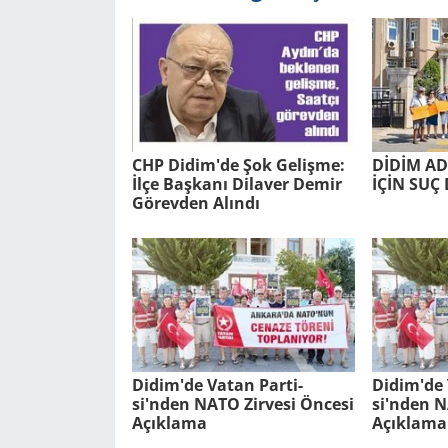
CHP Didim'de Şok Ge­liş­me:
DİDİM AD
İlçe Baş­ka­nı Di­la­ver Demir
İÇİN SUÇ 
Gö­rev­den Alın­dı
Didim'de Vatan Par­ti­
Didim'de 
si'nden NATO Zir­ve­si Ön­ce­si
si'nden NA
Açık­la­ma
Açık­la­ma