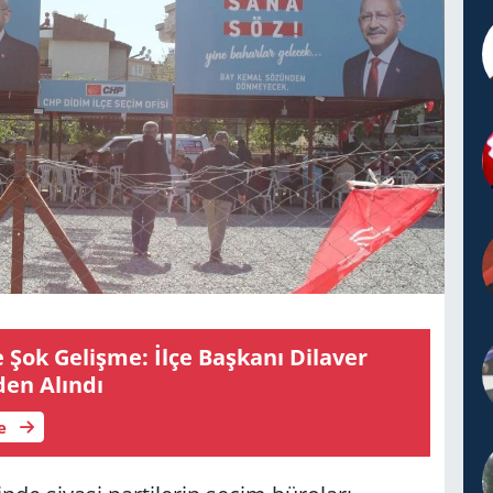
ok Ge­liş­me: İlçe Baş­ka­nı Di­la­ver
en Alın­dı
le