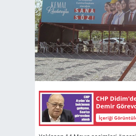
GÜNDEM
HABERDE İNSAN
KÜLTÜR SANAT
MAGAZİN
POLİTİKA
RESMİ İLANLAR
CHP Didim'de Ş
SAĞLIK
Demir Gö­rev­d
İçeriği Görüntü
SİYASET
SPOR