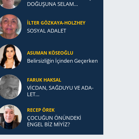
DOĞUŞUNA SELAM
DURDUK..
İLTER GÖZKAYA-HOLZHEY
SOSYAL ADALET
ASUMAN KÖSEOĞLU
Belirsizliğin İçinden Geçerken
FARUK HAKSAL
VİCDAN, SAĞ­DU­YU VE ADA­
LET…
RECEP ÖREK
ÇOCUĞUN ÖNÜNDEKİ
ENGEL BİZ MİYİZ?