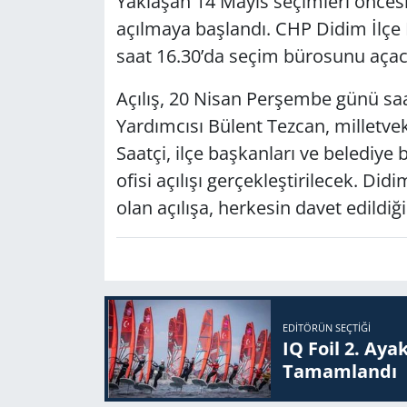
Yaklaşan 14 Mayıs seçimleri öncesin
açılmaya başlandı. CHP Didim İlçe
Yerel
saat 16.30’da seçim bürosunu açac
Açılış, 20 Nisan Perşembe günü sa
Yardımcısı Bülent Tezcan, milletvek
Saatçi, ilçe başkanları ve belediye 
ofisi açılışı gerçekleştirilecek. D
olan açılışa, herkesin davet edil
EDITÖRÜN SEÇTIĞI
IQ Foil 2. Ayak
Ta­mam­lan­dı