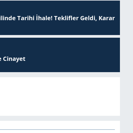
inde Tarihi İhale! Teklifler Geldi, Karar
 Ci­na­yet