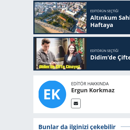
EDITÖRÜN SEÇTIĞI
Altınkum Sahil
Haftaya
EDITÖRÜN SEÇTIĞI
Didim’de Çifte
EDITÖR HAKKINDA
Ergun Korkmaz
Bunlar da ilginizi çekebilir