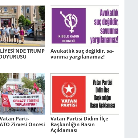
LİYESİ’NDE TRUMP
Avu­kat­lık suç de­ğil­dir, sa­
DU­YU­RU­SU
vun­ma yar­gı­la­na­maz!
Vatan Par­ti­
Vatan Partisi Didim İlçe
TO Zir­ve­si Ön­ce­si
Başkanlığın Basın
Açıklaması