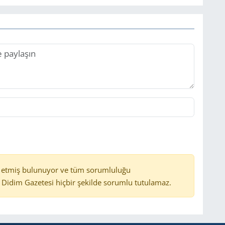
 etmiş bulunuyor ve tüm sorumluluğu
Didim Gazetesi hiçbir şekilde sorumlu tutulamaz.