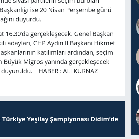
de siyasi partilerin seçim büroları
 Başkanlığı ise 20 Nisan Perşembe günü
ağını duyurdu.
at 16.30’da gerçekleşecek. Genel Başkan
ili adayları, CHP Aydın İl Başkanı Hikmet
başkanlarının katılımları ardından, seçim
idim Büyük Migros yanında gerçekleşecek
diği duyuruldu. HABER : ALİ KURNAZ
 Tür­ki­ye Ye­şi­lay Şam­pi­yo­na­sı Didim’de