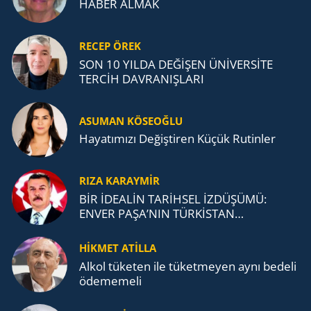
HABER ALMAK
RECEP ÖREK
SON 10 YILDA DEĞİŞEN ÜNİVERSİTE
TERCİH DAVRANIŞLARI
ASUMAN KÖSEOĞLU
Ha­ya­tı­mı­zı De­ğiş­ti­ren Küçük Ru­tin­ler
RIZA KARAYMIR
BİR İDEALİN TARİHSEL İZDÜŞÜMÜ:
ENVER PAŞA’NIN TÜRKİSTAN
MÜCADELESİ VE TÜRK DEVLETLERİ
TEŞKİLATI’NA UZANAN MİRASI
HİKMET ATİLLA
Alkol tü­ke­ten ile tü­ket­me­yen aynı be­de­li
öde­me­me­li