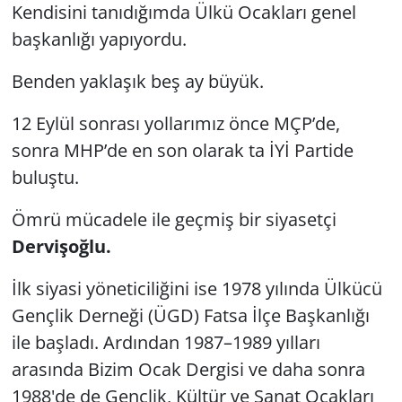
Kendisini tanıdığımda Ülkü Ocakları genel
GÜNDEM
başkanlığı yapıyordu.
HABERDE İNSAN
Benden yaklaşık beş ay büyük.
12 Eylül sonrası yollarımız önce MÇP’de,
KÜLTÜR SANAT
sonra MHP’de en son olarak ta İYİ Partide
MAGAZİN
buluştu.
POLİTİKA
Ömrü mücadele ile geçmiş bir siyasetçi
Dervişoğlu.
RESMİ İLANLAR
İlk siyasi yöneticiliğini ise 1978 yılında Ülkücü
SAĞLIK
Gençlik Derneği (ÜGD) Fatsa İlçe Başkanlığı
ile başladı. Ardından 1987–1989 yılları
SİYASET
arasında Bizim Ocak Dergisi ve daha sonra
1988'de de Gençlik, Kültür ve Sanat Ocakları
SPOR