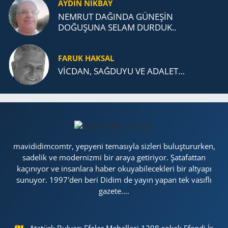
AYDIN NİKBAY
NEMRUT DAĞINDA GÜNEŞİN
DOĞUŞUNA SELAM DURDUK..
FARUK HAKSAL
VİCDAN, SAĞ­DU­YU VE ADA­LET…
mavididimcomtr, yepyeni temasıyla sizleri buluştururken,
sadelik ve modernizmi bir araya getiriyor. Şatafattan
kaçınıyor ve insanlara haber okuyabilecekleri bir altyapı
sunuyor. 1997'den beri Didim de yayın yapan tek vasıflı
gazete....