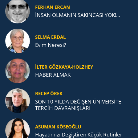
FERHAN ERCAN
İNSAN OLMANIN SAKINCASI YOK!...
SELMA ERDAL
Evim Neresi?
İLTER GÖZKAYA-HOLZHEY
HABER ALMAK
RECEP ÖREK
SON 10 YILDA DEĞİŞEN ÜNİVERSİTE
TERCİH DAVRANIŞLARI
ASUMAN KÖSEOĞLU
Ha­ya­tı­mı­zı De­ğiş­ti­ren Küçük Ru­tin­ler