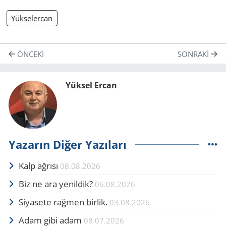
Yükselercan
ÖNCEKI
SONRAKI
Yüksel Ercan
Yazarın Diğer Yazıları
Kalp ağrısı
08.08.2026
Biz ne ara yenildik?
06.08.2026
Siyasete rağmen birlik.
03.08.2026
Adam gibi adam
08.07.2026