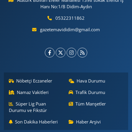
Atatürk Bulvarı Efeler Mahallesi 1398 sokak Efendi İş
Hanı No:1/B Didim-Aydın
05322311862
gazetemavididim@gmail.com
Nöbetçi Eczaneler
Hava Durumu
Namaz Vakitleri
Trafik Durumu
Süper Lig Puan
Tüm Manşetler
Durumu ve Fikstür
Son Dakika Haberleri
Haber Arşivi