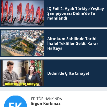
IQ Foil 2. Ayak Tür­ki­ye Ye­şi­lay
Şam­pi­yo­na­sı Didim’de Ta­
mam­lan­dı
Altınkum Sahilinde Tarihi
İhale! Teklifler Geldi, Karar
Haftaya
Didim’de Çifte Ci­na­yet
EDITÖR HAKKINDA
Ergun Korkmaz