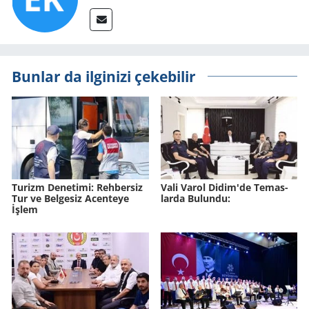
Bunlar da ilginizi çekebilir
Tu­rizm De­ne­ti­mi: Reh­ber­siz
Vali Varol Didim'de Te­mas­
Tur ve Bel­ge­siz Acen­te­ye
lar­da Bu­lun­du:
İşlem