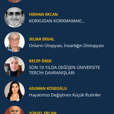
FERHAN ERCAN
KORKUDAN KORKMAMAK!...
SELMA ERDAL
Onların Ütopyası, İnsanlığın Distopyası
RECEP ÖREK
SON 10 YILDA DEĞİŞEN ÜNİVERSİTE
TERCİH DAVRANIŞLARI
ASUMAN KÖSEOĞLU
Ha­ya­tı­mı­zı De­ğiş­ti­ren Küçük Ru­tin­ler
YÜKSEL ERCAN