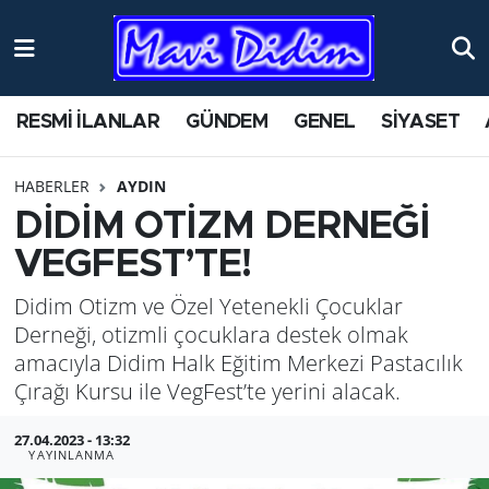
ANTİK YERLER
Nöbetçi Eczaneler
RESMİ İLANLAR
GÜNDEM
GENEL
SİYASET
ASAYİŞ
Hava Durumu
HABERLER
AYDIN
AYDIN
Namaz Vakitleri
DİDİM OTİZM DERNEĞİ
BİLİM VE TEKNOLOJİ
Trafik Durumu
VEGFEST’TE!
Didim Otizm ve Özel Yetenekli Çocuklar
ÇEVRE
Süper Lig Puan Durumu ve Fikstür
Derneği, otizmli çocuklara destek olmak
EĞİTİM
Tüm Manşetler
amacıyla Didim Halk Eğitim Merkezi Pastacılık
Çırağı Kursu ile VegFest’te yerini alacak.
EKONOMİ
Son Dakika Haberleri
27.04.2023 - 13:32
YAYINLANMA
GENEL
Haber Arşivi