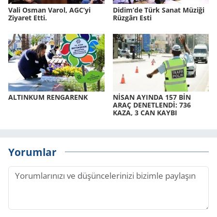
Vali Osman Varol, AGC’yi
Didim’de Türk Sanat Mü­zi­ği
Ziyaret Etti.
Rüz­gâ­rı Esti
AL­TIN­KUM REN­GA­RENK
NİSAN AYIN­DA 157 BİN
ARAÇ DE­NET­LENDİ: 736
KAZA, 3 CAN KAYBI
Yorumlar