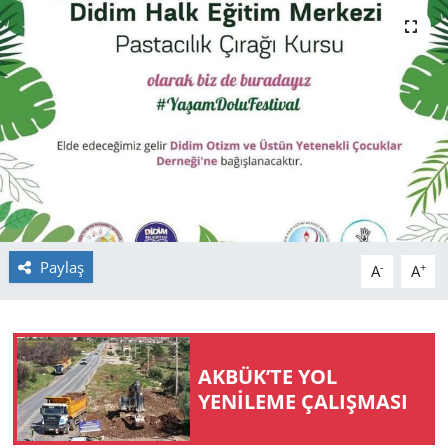
GÜNDEM
HABERDE İNSAN
KÜLTÜR SANAT
MAGAZİN
POLİTİKA
Paylaş
-
+
A
A
RESMİ İLANLAR
SAĞLIK
AKBÜK’TE YOL
SİYASET
YENİLEME ÇALIŞMASI
SPOR