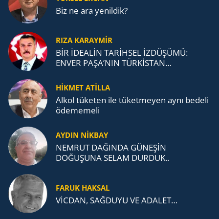
Biz ne ara yenildik?
RIZA KARAYMIR
BİR İDEALİN TARİHSEL İZDÜŞÜMÜ:
ENVER PAŞA’NIN TÜRKİSTAN
MÜCADELESİ VE TÜRK DEVLETLERİ
TEŞKİLATI’NA UZANAN MİRASI
HİKMET ATİLLA
Alkol tü­ke­ten ile tü­ket­me­yen aynı be­de­li
öde­me­me­li
AYDIN NİKBAY
NEMRUT DAĞINDA GÜNEŞİN
DOĞUŞUNA SELAM DURDUK..
FARUK HAKSAL
VİCDAN, SAĞ­DU­YU VE ADA­LET…