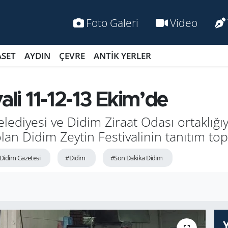
Foto Galeri
Video
ASET
AYDIN
ÇEVRE
ANTİK YERLER
ali 11-12-13 Ekim’de
ediyesi ve Didim Ziraat Odası ortaklığıyl
an Didim Zeytin Festivalinin tanıtım top
Didim Gazetesi
#Didim
#Son Dakika Didim