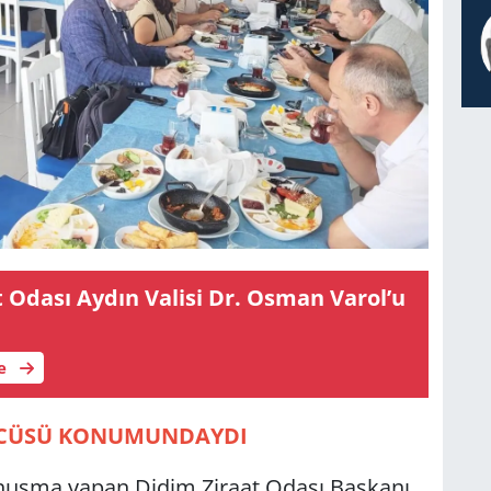
t Odası Aydın Va­li­si Dr. Osman Varol’u
le
ÖNCÜSÜ KONUMUNDAYDI
konuşma yapan Didim Ziraat Odası Başkanı