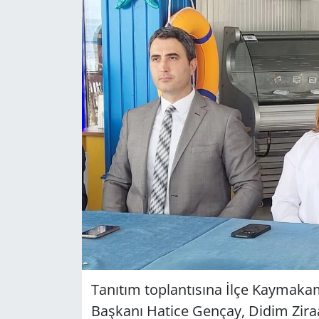
GÜNDEM
HABERDE İNSAN
KÜLTÜR SANAT
MAGAZİN
POLİTİKA
RESMİ İLANLAR
SAĞLIK
SİYASET
Tanıtım toplantısına İlçe Kaymaka
Başkanı Hatice Gençay, Didim Ziraa
SPOR