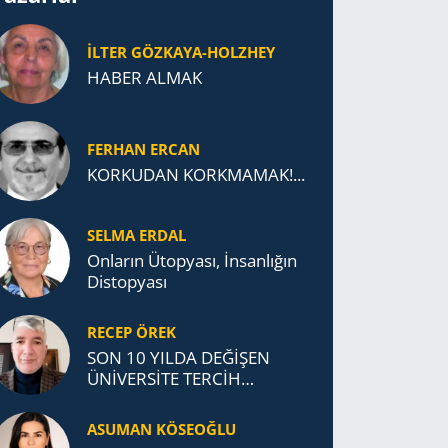
İLTER GÖZKAYA-HOLZHEY
HABER ALMAK
FERHAN ERCAN
KORKUDAN KORKMAMAK!...
SELMA ERDAL
Onların Ütopyası, İnsanlığın
Distopyası
RECEP ÖREK
SON 10 YILDA DEĞİŞEN
ÜNİVERSİTE TERCİH
DAVRANIŞLARI
ASUMAN KÖSEOĞLU