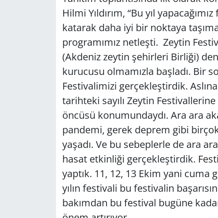
Hilmi Yıldırım, “Bu yıl yapacağımız 
katarak daha iyi bir noktaya taşım
programımız netleşti. Zeytin Festiv
(Akdeniz zeytin şehirleri Birliği) 
kurucusu olmamızla başladı. Bir sonr
Festivalimizi gerçekleştirdik. Aslın
tarihteki sayılı Zeytin Festivallerin
öncüsü konumundaydı. Ara ara ak
pandemi, gerek deprem gibi birço
yaşadı. Ve bu sebeplerle de ara ara
hasat etkinliği gerçekleştirdik. Fes
yaptık. 11, 12, 13 Ekim yani cuma g
yılın festivali bu festivalin başarıs
bakımdan bu festival bugüne kadark
önem artırıyor.