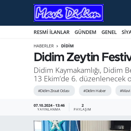
ANTİK YERLER
Nöbetçi Eczaneler
RESMİ İLANLAR
GÜNDEM
GENEL
SİY
ASAYİŞ
Hava Durumu
HABERLER
DİDİM
AYDIN
Namaz Vakitleri
Didim Zeytin Festiv
BİLİM VE TEKNOLOJİ
Trafik Durumu
Didim Kaymakamlığı, Didim Bel
13 Ekim’de 6. düzenlenecek ol
ÇEVRE
Süper Lig Puan Durumu ve Fikstür
#Didim Ziraat Odası
#Didim Haber
#Mavi 
EĞİTİM
Tüm Manşetler
07.10.2024 - 13:46
2
YAYINLANMA
PAYLAŞIM
EKONOMİ
Son Dakika Haberleri
GENEL
Haber Arşivi