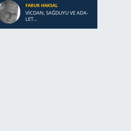
FARUK HAKSAL
VİCDAN, SAĞ­DU­YU VE ADA­
LET…