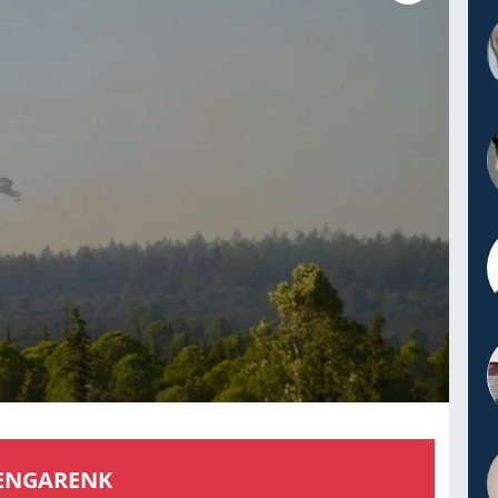
EN­GA­RENK