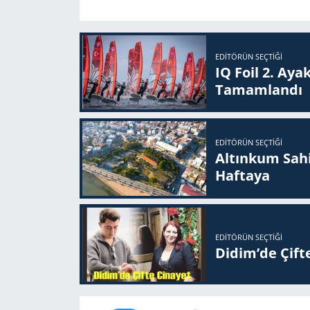
EDITÖRÜN SEÇTIĞI
IQ Foil 2. Ayak
Ta­mam­lan­dı
EDITÖRÜN SEÇTIĞI
Altınkum Sahil
Haftaya
EDITÖRÜN SEÇTIĞI
Didim’de Çifte