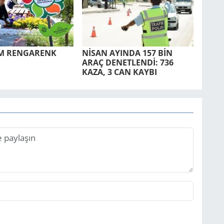
UM REN­GA­RENK
NİSAN AYIN­DA 157 BİN
ARAÇ DE­NET­LENDİ: 736
KAZA, 3 CAN KAYBI