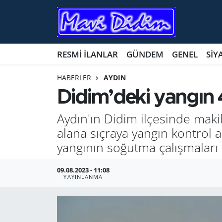
ANTİK YERLER
Nöbetçi Eczaneler
RESMİ İLANLAR
GÜNDEM
GENEL
SİY
ASAYİŞ
Hava Durumu
HABERLER
AYDIN
AYDIN
Namaz Vakitleri
Didim’deki yangın 4
BİLİM VE TEKNOLOJİ
Trafik Durumu
Aydın'ın Didim ilçesinde maki
alana sıçraya yangın kontrol al
ÇEVRE
Süper Lig Puan Durumu ve Fikstür
yangının soğutma çalışmaları 
EĞİTİM
Tüm Manşetler
09.08.2023 - 11:08
YAYINLANMA
EKONOMİ
Son Dakika Haberleri
GENEL
Haber Arşivi