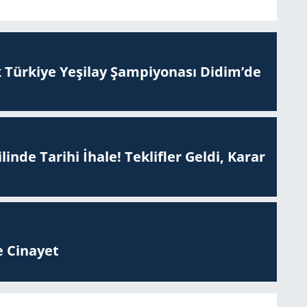
 Tür­ki­ye Ye­şi­lay Şam­pi­yo­na­sı Didim’de
inde Tarihi İhale! Teklifler Geldi, Karar
 Ci­na­yet