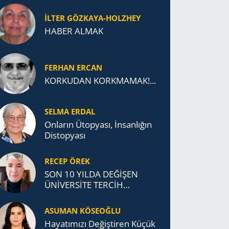
İLTER GÖZKAYA-HOLZHEY
HABER ALMAK
FERHAN ERCAN
KORKUDAN KORKMAMAK!...
SELMA ERDAL
Onların Ütopyası, İnsanlığın
Distopyası
RECEP ÖREK
SON 10 YILDA DEĞİŞEN
ÜNİVERSİTE TERCİH
DAVRANIŞLARI
ASUMAN KÖSEOĞLU
Ha­ya­tı­mı­zı De­ğiş­ti­ren Küçük