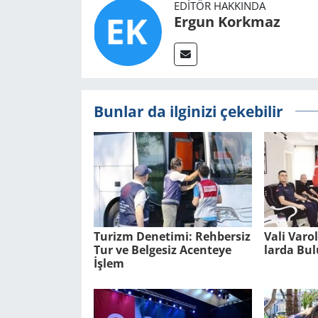
EDITÖR HAKKINDA
Ergun Korkmaz
Bunlar da ilginizi çekebilir
Tu­rizm De­ne­ti­mi: Reh­ber­siz
Vali Varo
Tur ve Bel­ge­siz Acen­te­ye
lar­da Bu­
İşlem