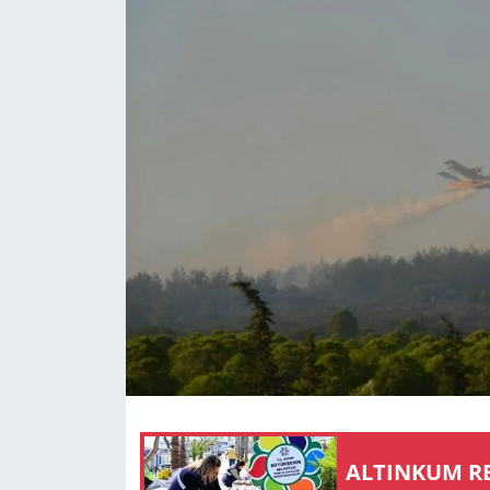
GÜNDEM
HABERDE İNSAN
KÜLTÜR SANAT
MAGAZİN
POLİTİKA
RESMİ İLANLAR
SAĞLIK
SİYASET
AL­TIN­KUM R
SPOR