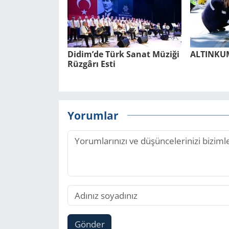
Didim’de Türk Sanat Mü­zi­ği
AL­TIN­K
Rüz­gâ­rı Esti
Yorumlar
Gönder