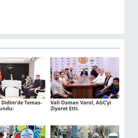
l Didim'de Te­mas­
Vali Osman Varol, AGC’yi
lun­du:
Ziyaret Etti.