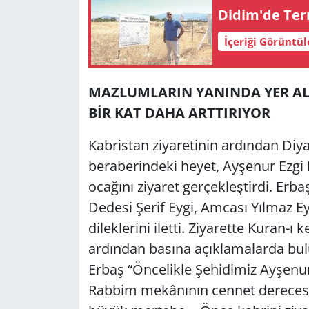
Didim'de Ter­m
İçeriği Görüntü
MAZLUMLARIN YANINDA YER AL
BİR KAT DAHA ARTTIRIYOR
Kabristan ziyaretinin ardından Diyan
beraberindeki heyet, Ayşenur Ezgi
ocağını ziyaret gerçekleştirdi. Er
Dedesi Şerif Eygi, Amcası Yılmaz Eyg
dileklerini iletti. Ziyarette Kuran-ı
ardından basına açıklamalarda bulu
Erbaş “Öncelikle Şehidimiz Ayşenur
Rabbim mekânının cennet derecesin