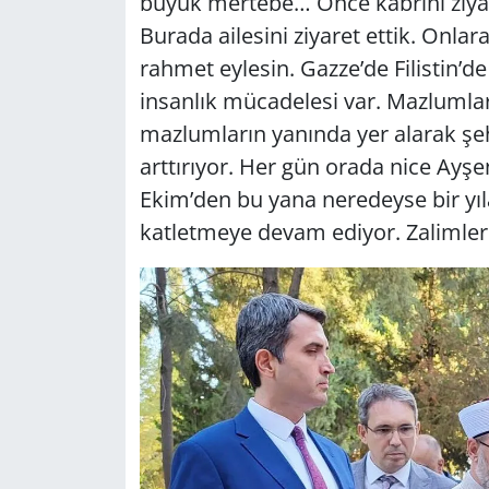
büyük mertebe… Önce kabrini ziyare
Burada ailesini ziyaret ettik. Onl
rahmet eylesin. Gazze’de Filistin’d
insanlık mücadelesi var. Mazlumları
mazlumların yanında yer alarak şeh
arttırıyor. Her gün orada nice Ayşe
Ekim’den bu yana neredeyse bir yıla
katletmeye devam ediyor. Zalimler