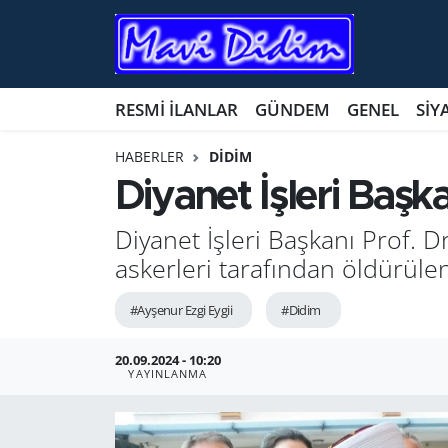
ANTİK YERLER
Nöbetçi Eczaneler
RESMİ İLANLAR
GÜNDEM
GENEL
SİY
ASAYİŞ
Hava Durumu
HABERLER
DİDİM
AYDIN
Namaz Vakitleri
Diyanet İşleri Başka
BİLİM VE TEKNOLOJİ
Trafik Durumu
Diyanet İşleri Başkanı Prof. Dr.
askerleri tarafından öldürüle
ÇEVRE
Süper Lig Puan Durumu ve Fikstür
#Ayşenur Ezgi Eygii
#Didim
EĞİTİM
Tüm Manşetler
20.09.2024 - 10:20
YAYINLANMA
EKONOMİ
Son Dakika Haberleri
GENEL
Haber Arşivi