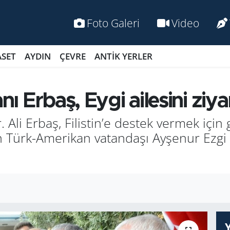
Foto Galeri
Video
ASET
AYDIN
ÇEVRE
ANTİK YERLER
nı Erbaş, Eygi ailesini ziyar
 Ali Erbaş, Filistin’e destek vermek için gi
n Türk-Amerikan vatandaşı Ayşenur Ezgi Ey