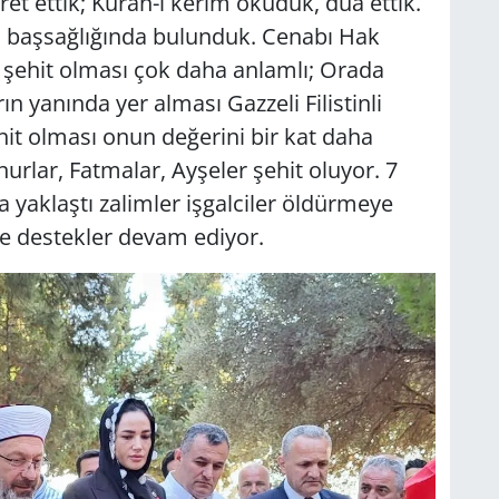
t ettik; Kuran-ı kerim okuduk, dua ettik.
ara başsağlığında bulunduk. Cenabı Hak
e şehit olması çok daha anlamlı; Orada
n yanında yer alması Gazzeli Filistinli
it olması onun değerini bir kat daha
nurlar, Fatmalar, Ayşeler şehit oluyor. 7
 yaklaştı zalimler işgalciler öldürmeye
e destekler devam ediyor.