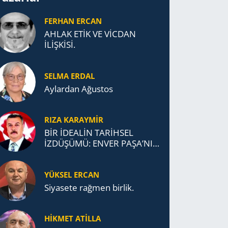
FERHAN ERCAN
AHLAK ETİK VE VİCDAN
İLİŞKİSİ.
SELMA ERDAL
Aylardan Ağustos
RIZA KARAYMIR
BİR İDEALİN TARİHSEL
İZDÜŞÜMÜ: ENVER PAŞA’NIN
TÜRKİSTAN MÜCADELESİ VE
TÜRK DEVLETLERİ
YÜKSEL ERCAN
TEŞKİLATI’NA UZANAN
MİRASI
Siyasete rağmen birlik.
HİKMET ATİLLA