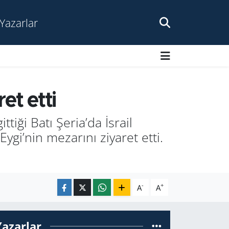
Yazarlar
et etti
ttiği Batı Şeria’da İsrail
gi’nin mezarını ziyaret etti.
-
+
A
A
Yazarlar