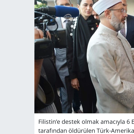
GÜNDEM
HABERDE İNSAN
KÜLTÜR SANAT
MAGAZİN
POLİTİKA
RESMİ İLANLAR
SAĞLIK
SİYASET
Filistin’e destek olmak amacıyla 6 Ey
tarafından öldürülen Türk-Amerika
SPOR