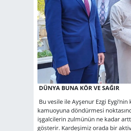
DÜNYA BUNA KÖR VE SAĞIR
Bu vesile ile Ayşenur Ezgi Eygi’nin
kamuoyuna döndürmesi noktasında b
işgalcilerin zulmünün ne kadar art
gösterir. Kardeşimiz orada bir akti