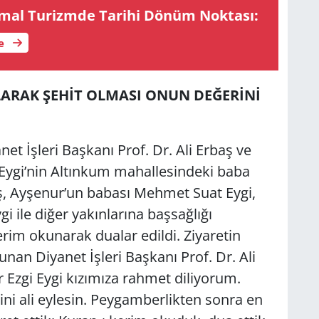
al Tu­rizm­de Ta­ri­hi Dönüm Nok­ta­sı:
le
ARAK ŞEHİT OLMASI ONUN DEĞERİNİ
et İşleri Başkanı Prof. Dr. Ali Erbaş ve
 Eygi’nin Altınkum mahallesindeki baba
baş, Ayşenur’un babası Mehmet Suat Eygi,
i ile diğer yakınlarına başsağlığı
 kerim okunarak dualar edildi. Ziyaretin
nan Diyanet İşleri Başkanı Prof. Dr. Ali
 Ezgi Eygi kızımıza rahmet diliyorum.
i ali eylesin. Peygamberlikten sonra en