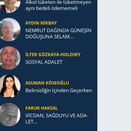
Alkol tü­ke­ten ile tü­ket­me­yen
aynı be­de­li öde­me­me­li
AYDIN NİKBAY
NEMRUT DAĞINDA GÜNEŞİN
DOĞUŞUNA SELAM
DURDUK..
İLTER GÖZKAYA-HOLZHEY
SOSYAL ADALET
ASUMAN KÖSEOĞLU
Belirsizliğin İçinden Geçerken
FARUK HAKSAL
VİCDAN, SAĞ­DU­YU VE ADA­
LET…