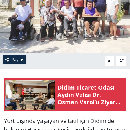
Paylaş
-
+
A
A
Didim Ti­ca­ret Odası
Aydın Va­li­si Dr.
Osman Varol’u Zi­ya­ret
Etti
Yurt dışında yaşayan ve tatil için Didim’de
bulunan Hayırsever Sevim Erdoğdu ve torunu