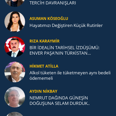
TERCİH DAVRANIŞLARI
ASUMAN KÖSEOĞLU
Ha­ya­tı­mı­zı De­ğiş­ti­ren Küçük Ru­tin­ler
RIZA KARAYMIR
BİR İDEALİN TARİHSEL İZDÜŞÜMÜ:
ENVER PAŞA’NIN TÜRKİSTAN
MÜCADELESİ VE TÜRK DEVLETLERİ
TEŞKİLATI’NA UZANAN MİRASI
HİKMET ATİLLA
Alkol tü­ke­ten ile tü­ket­me­yen aynı be­de­li
öde­me­me­li
AYDIN NİKBAY
NEMRUT DAĞINDA GÜNEŞİN
DOĞUŞUNA SELAM DURDUK..