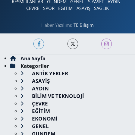
RESMİ İLANLAR
GÜNDEM
GENEL
SİYASET
AYDIN
ÇEVRE
SPOR
EĞİTİM
ASAYİŞ
SAĞLIK
Haber Yazılımı:
TE Bilişim
Ana Sayfa
Kategoriler
ANTİK YERLER
ASAYİŞ
AYDIN
BİLİM VE TEKNOLOJİ
ÇEVRE
EĞİTİM
EKONOMİ
GENEL
GÜNDEM