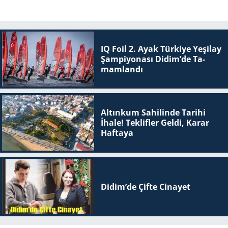
IQ Foil 2. Ayak Tür­ki­ye Ye­şi­lay
Şam­pi­yo­na­sı Didim’de Ta­
mam­lan­dı
Altınkum Sahilinde Tarihi
İhale! Teklifler Geldi, Karar
Haftaya
Didim’de Çifte Ci­na­yet