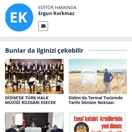
EDITÖR HAKKINDA
Ergun Korkmaz
Bunlar da ilginizi çekebilir
DİDİM’DE TÜRK HALK
Didim'de Ter­mal Tu­rizm­de
MÜZİĞİ RÜZ­GÂ­RI ESECEK
Ta­ri­hi Dönüm Nok­ta­sı: