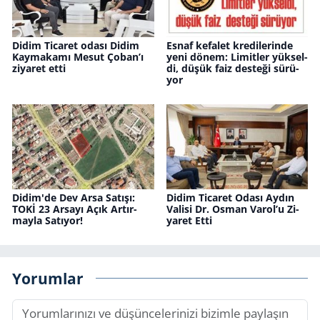
Didim Ticaret odası Didim
Esnaf ke­fa­let kre­di­le­rin­de
Kaymakamı Mesut Çoban’ı
yeni dönem: Li­mit­ler yük­sel­
ziyaret etti
di, düşük faiz des­te­ği sü­rü­
yor
Didim'de Dev Arsa Sa­tı­şı:
Didim Ti­ca­ret Odası Aydın
TOKİ 23 Ar­sa­yı Açık Ar­tır­
Va­li­si Dr. Osman Varol’u Zi­
may­la Sa­tı­yor!
ya­ret Etti
Yorumlar