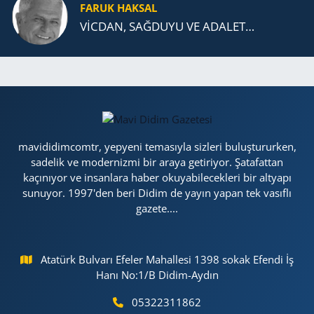
FARUK HAKSAL
VİCDAN, SAĞ­DU­YU VE ADA­LET…
mavididimcomtr, yepyeni temasıyla sizleri buluştururken,
sadelik ve modernizmi bir araya getiriyor. Şatafattan
kaçınıyor ve insanlara haber okuyabilecekleri bir altyapı
sunuyor. 1997'den beri Didim de yayın yapan tek vasıflı
gazete....
Atatürk Bulvarı Efeler Mahallesi 1398 sokak Efendi İş
Hanı No:1/B Didim-Aydın
05322311862