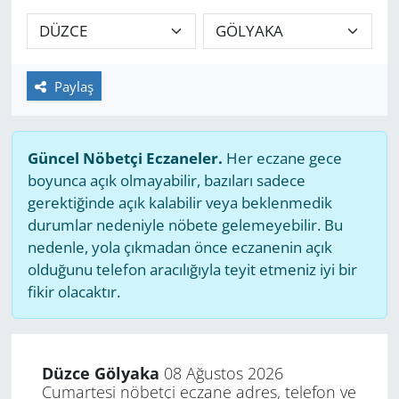
GÜNDEM
HABERDE İNSAN
Paylaş
KÜLTÜR SANAT
Güncel Nöbetçi Eczaneler.
Her eczane gece
MAGAZİN
boyunca açık olmayabilir, bazıları sadece
gerektiğinde açık kalabilir veya beklenmedik
POLİTİKA
durumlar nedeniyle nöbete gelemeyebilir. Bu
nedenle, yola çıkmadan önce eczanenin açık
RESMİ İLANLAR
olduğunu telefon aracılığıyla teyit etmeniz iyi bir
fikir olacaktır.
SAĞLIK
SİYASET
Düzce Gölyaka
08 Ağustos 2026
Cumartesi nöbetçi eczane adres, telefon ve
SPOR