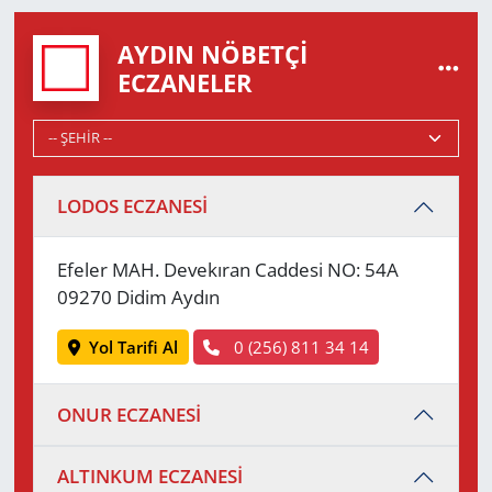
AYDIN NÖBETÇI
ECZANELER
LODOS ECZANESİ
Efeler MAH. Devekıran Caddesi NO: 54A
09270 Didim Aydın
Yol Tarifi Al
0 (256) 811 34 14
ONUR ECZANESİ
ALTINKUM ECZANESİ