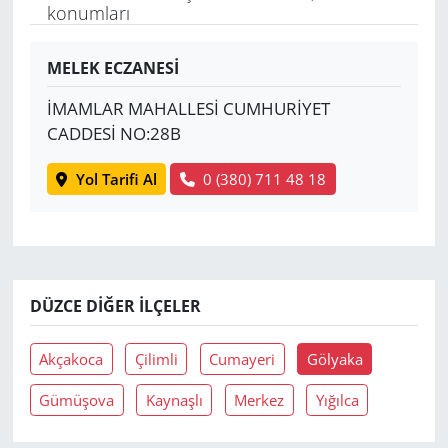
konumları
Yerel
MELEK ECZANESİ
İMAMLAR MAHALLESİ CUMHURİYET
CADDESİ NO:28B
Yol Tarifi Al
0 (380) 711 48 18
DÜZCE DIĞER İLÇELER
Akçakoca
Çilimli
Cumayeri
Gölyaka
Gümüşova
Kaynaşlı
Merkez
Yığılca