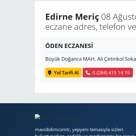
Edirne Meriç
08 Ağust
Yerel
eczane adres, telefon v
ÖDEN ECZANESİ
Büyük Doğanca MAH. Ali Çetinkol Soka
Yol Tarifi Al
0 (284) 415 14 19
mavididimcomtr, yepyeni temasıyla sizleri