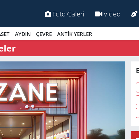
Foto Galeri
Video
ASET
AYDIN
ÇEVRE
ANTİK YERLER
eler