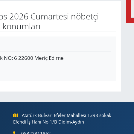
os 2026 Cumartesi nöbetçi
e konumları
k NO: 6 22600 Meriç Edirne
Atatürk Bulvarı Efeler Mahallesi 1398 sokak
Efendi İş Hanı No:1/B Didim-Aydın
05322311862