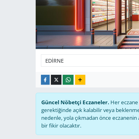
GÜNDEM
HABERDE İNSAN
KÜLTÜR SANAT
MAGAZİN
POLİTİKA
RESMİ İLANLAR
Güncel Nöbetçi Eczaneler.
Her eczane g
SAĞLIK
gerektiğinde açık kalabilir veya beklen
nedenle, yola çıkmadan önce eczanenin açı
SİYASET
bir fikir olacaktır.
SPOR