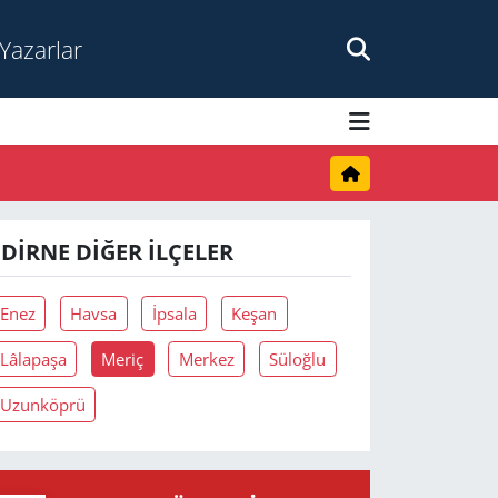
Yazarlar
EDIRNE DIĞER İLÇELER
Enez
Havsa
İpsala
Keşan
Lâlapaşa
Meriç
Merkez
Süloğlu
Uzunköprü