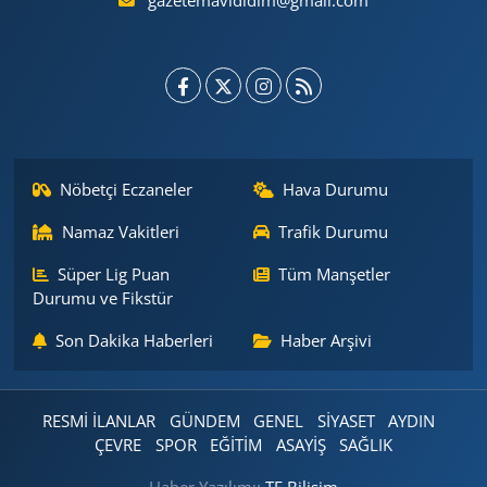
gazetemavididim@gmail.com
Nöbetçi Eczaneler
Hava Durumu
Namaz Vakitleri
Trafik Durumu
Süper Lig Puan
Tüm Manşetler
Durumu ve Fikstür
Son Dakika Haberleri
Haber Arşivi
RESMİ İLANLAR
GÜNDEM
GENEL
SİYASET
AYDIN
ÇEVRE
SPOR
EĞİTİM
ASAYİŞ
SAĞLIK