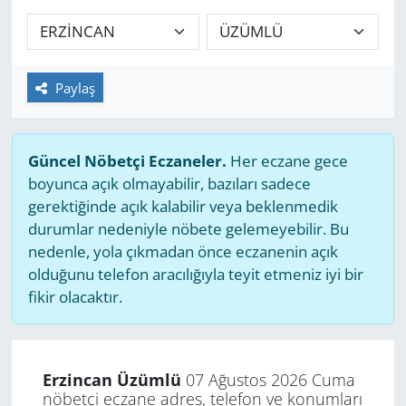
GÜNDEM
HABERDE İNSAN
Paylaş
KÜLTÜR SANAT
Güncel Nöbetçi Eczaneler.
Her eczane gece
MAGAZİN
boyunca açık olmayabilir, bazıları sadece
gerektiğinde açık kalabilir veya beklenmedik
POLİTİKA
durumlar nedeniyle nöbete gelemeyebilir. Bu
nedenle, yola çıkmadan önce eczanenin açık
RESMİ İLANLAR
olduğunu telefon aracılığıyla teyit etmeniz iyi bir
fikir olacaktır.
SAĞLIK
SİYASET
Erzincan Üzümlü
07 Ağustos 2026 Cuma
nöbetçi eczane adres, telefon ve konumları
SPOR