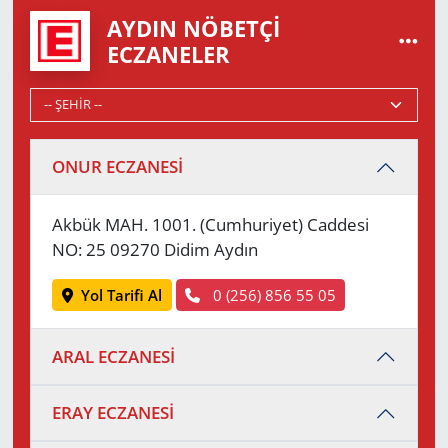
AYDIN NÖBETÇI
ECZANELER
ONUR ECZANESİ
Akbük MAH. 1001. (Cumhuriyet) Caddesi
NO: 25 09270 Didim Aydın
Yol Tarifi Al
0 (256) 856 55 05
ARAL ECZANESİ
ERAY ECZANESİ