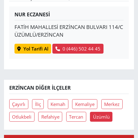
Yerel
NUR ECZANESİ
FATİH MAHALLESİ ERZİNCAN BULVARI 114/C
ÜZÜMLÜ/ERZİNCAN
Yol Tarifi Al
0 (446) 502 44 45
ERZINCAN DIĞER İLÇELER
Çayırlı
İliç
Kemah
Kemaliye
Merkez
Otlukbeli
Refahiye
Tercan
Üzümlü