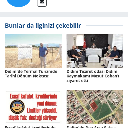
Bunlar da ilginizi çekebilir
Didim'de Ter­mal Tu­rizm­de
Didim Ticaret odası Didim
Ta­ri­hi Dönüm Nok­ta­sı:
Kaymakamı Mesut Çoban’ı
ziyaret etti
Esnaf ke­fa­let kre­di­le­rin­de
Didim'de Dev Arsa Sa­tı­şı: