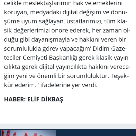
ce­lik­le mes­lek­taş­la­rı­mın hak ve emek­le­ri­ni
ko­ru­yan, med­ya­da­ki di­ji­tal de­ği­şim ve dö­nü­
şü­me uyum sağ­la­yan, üs­tat­la­rı­mı­zı, tüm kla­
sik de­ğer­le­ri­mi­zi onore ede­rek, her zaman ol­
du­ğu gibi da­ya­nış­may­la ve hak­kı­nı veren bir
so­rum­lu­luk­la görev ya­pa­ca­ğım’ Didim Ga­ze­
te­ci­ler Ce­mi­ye­ti Baş­kan­lı­ğı gerek kla­sik ya­yın­
cı­lık­ta gerek di­ji­tal ya­yın­cı­lık­ta hak­kı­nı ve­re­ce­
ğim yeni ve önem­li bir so­rum­lu­luk­tur. Te­şek­
kür ede­rim." ifa­de­le­ri­ne yer verdi.
HABER: ELİF DİKBAŞ