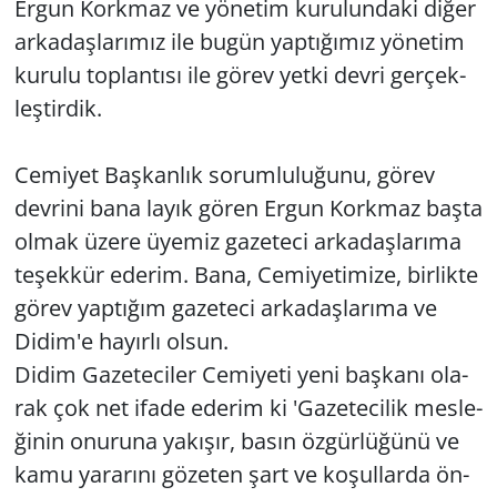
Ergun Kork­maz ve yö­ne­tim ku­ru­lun­da­ki diğer
ar­ka­daş­la­rı­mız ile bugün yap­tı­ğı­mız yö­ne­tim
ku­ru­lu top­lan­tı­sı ile görev yetki devri ger­çek­
leş­tir­dik.
Ce­mi­yet Baş­kan­lık so­rum­lu­lu­ğu­nu, görev
dev­ri­ni bana layık gören Ergun Kork­maz başta
olmak üzere üye­miz ga­ze­te­ci ar­ka­daş­la­rı­ma
te­şek­kür ede­rim. Bana, Ce­mi­ye­ti­mi­ze, bir­lik­te
görev yap­tı­ğım ga­ze­te­ci ar­ka­daş­la­rı­ma ve
Didim'e ha­yır­lı olsun.
Didim Ga­ze­te­ci­ler Ce­mi­ye­ti yeni baş­ka­nı ola­
rak çok net ifade ede­rim ki 'Ga­ze­te­ci­lik mes­le­
ği­nin onu­ru­na ya­kı­şır, basın öz­gür­lü­ğü­nü ve
kamu ya­ra­rı­nı gö­ze­ten şart ve ko­şul­lar­da ön­