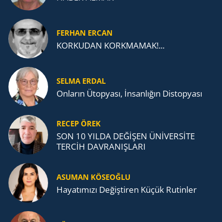
FERHAN ERCAN
KORKUDAN KORKMAMAK!...
SELMA ERDAL
Onların Ütopyası, İnsanlığın Distopyası
RECEP ÖREK
SON 10 YILDA DEĞİŞEN ÜNİVERSİTE
TERCİH DAVRANIŞLARI
ASUMAN KÖSEOĞLU
Ha­ya­tı­mı­zı De­ğiş­ti­ren Küçük Ru­tin­ler