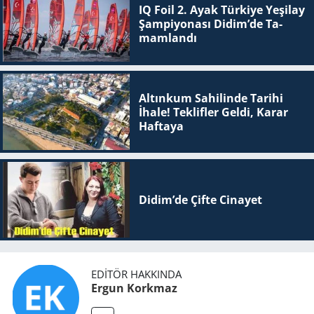
IQ Foil 2. Ayak Tür­ki­ye Ye­şi­lay
Şam­pi­yo­na­sı Didim’de Ta­
mam­lan­dı
Altınkum Sahilinde Tarihi
İhale! Teklifler Geldi, Karar
Haftaya
Didim’de Çifte Ci­na­yet
EDITÖR HAKKINDA
Ergun Korkmaz