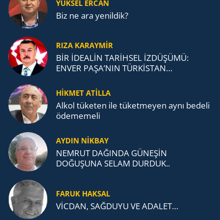
YÜKSEL ERCAN
Biz ne ara yenildik?
RIZA KARAYMIR
BİR İDEALİN TARİHSEL İZDÜŞÜMÜ:
ENVER PAŞA’NIN TÜRKİSTAN
MÜCADELESİ VE TÜRK DEVLETLERİ
TEŞKİLATI’NA UZANAN MİRASI
HİKMET ATİLLA
Alkol tü­ke­ten ile tü­ket­me­yen aynı be­de­li
öde­me­me­li
AYDIN NİKBAY
NEMRUT DAĞINDA GÜNEŞİN
DOĞUŞUNA SELAM DURDUK..
FARUK HAKSAL
VİCDAN, SAĞ­DU­YU VE ADA­LET…