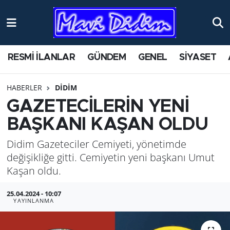
ANTİK YERLER
Nöbetçi Eczaneler
RESMİ İLANLAR
GÜNDEM
GENEL
SİYASET
ASAYİŞ
Hava Durumu
HABERLER
DİDİM
AYDIN
Namaz Vakitleri
GAZETECİLERİN YENİ
BİLİM VE TEKNOLOJİ
Trafik Durumu
BAŞKANI KAŞAN OLDU
Didim Gazeteciler Cemiyeti, yönetimde
ÇEVRE
Süper Lig Puan Durumu ve Fikstür
değişikliğe gitti. Cemiyetin yeni başkanı Umut
EĞİTİM
Tüm Manşetler
Kaşan oldu.
25.04.2024 - 10:07
EKONOMİ
Son Dakika Haberleri
YAYINLANMA
GENEL
Haber Arşivi