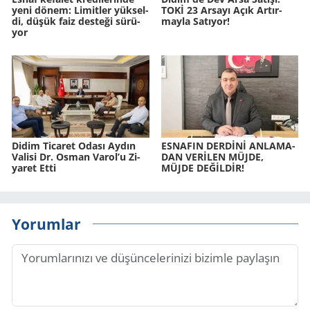
yeni dönem: Li­mit­ler yük­sel­
TOKİ 23 Ar­sa­yı Açık Ar­tır­
di, düşük faiz des­te­ği sü­rü­
may­la Sa­tı­yor!
yor
Didim Ti­ca­ret Odası Aydın
ES­NA­FIN DERDİNİ AN­LA­MA­
Va­li­si Dr. Osman Varol’u Zi­
DAN VERİLEN MÜJDE,
ya­ret Etti
MÜJDE DEĞİLDİR!
Yorumlar