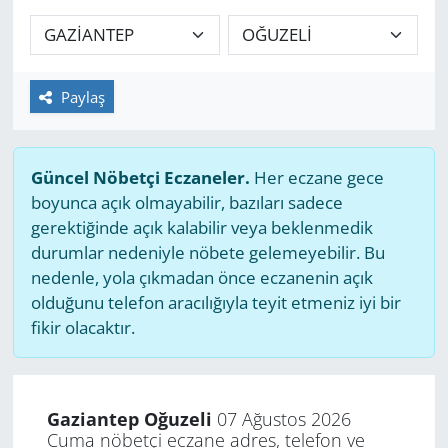
GÜNDEM
HABERDE İNSAN
Paylaş
KÜLTÜR SANAT
Güncel Nöbetçi Eczaneler.
Her eczane gece
MAGAZİN
boyunca açık olmayabilir, bazıları sadece
gerektiğinde açık kalabilir veya beklenmedik
POLİTİKA
durumlar nedeniyle nöbete gelemeyebilir. Bu
nedenle, yola çıkmadan önce eczanenin açık
RESMİ İLANLAR
olduğunu telefon aracılığıyla teyit etmeniz iyi bir
fikir olacaktır.
SAĞLIK
SİYASET
Gaziantep Oğuzeli
07 Ağustos 2026
Cuma nöbetçi eczane adres, telefon ve
SPOR