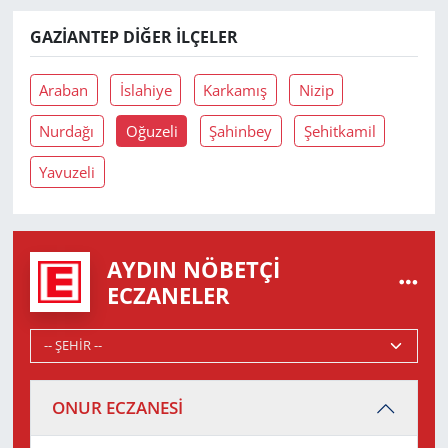
GAZIANTEP DIĞER İLÇELER
Araban
İslahiye
Karkamış
Nizip
Nurdağı
Oğuzeli
Şahinbey
Şehitkamil
Yavuzeli
AYDIN NÖBETÇI
ECZANELER
ONUR ECZANESİ