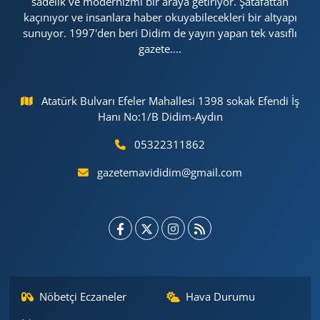
sadelik ve modernizmi bir araya getiriyor. Şatafattan
kaçınıyor ve insanlara haber okuyabilecekleri bir altyapı
sunuyor. 1997'den beri Didim de yayın yapan tek vasıflı
gazete....
Atatürk Bulvarı Efeler Mahallesi 1398 sokak Efendi İş
Hanı No:1/B Didim-Aydın
05322311862
gazetemavididim@gmail.com
Nöbetçi Eczaneler
Hava Durumu