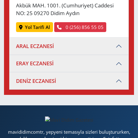
Akbük MAH. 1001. (Cumhuriyet) Caddesi
NO: 25 09270 Didim Aydın
Yol Tarifi Al
0 (256) 856 55 05
ARAL ECZANESİ
ERAY ECZANESİ
DENİZ ECZANESİ
mavididimcomtr, yepyeni temasıyla sizleri buluştururken,