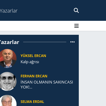
Yazarlar
Yazarlar
YÜKSEL ERCAN
Kalp ağrısı
FERHAN ERCAN
İNSAN OLMANIN SAKINCASI
YOK!...
SELMA ERDAL