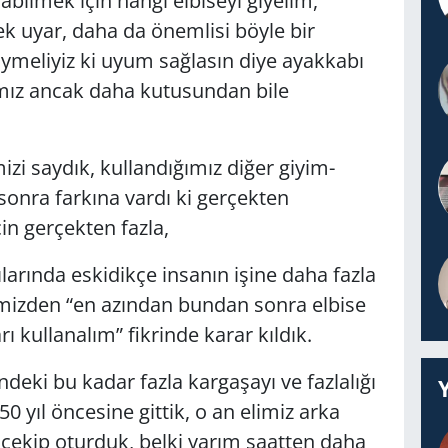
labilmek için hangi elbiseyi giyelim,
k uyar, daha da önemlisi böyle bir
giymeliyiz ki uyum sağlasın diye ayakkabı
ığımız ancak daha kutusundan bile
izi saydık, kullandığımız diğer giyim-
onra farkına vardı ki gerçekten
in gerçekten fazla,
ılarında eskidikçe insanın işine daha fazla
ğimizden “en azından bundan sonra elbise
 kullanalım” fikrinde karar kıldık.
ndeki bu kadar fazla kargaşayı ve fazlalığı
 yıl öncesine gittik, o an elimiz arka
u çekip oturduk, belki yarım saatten daha