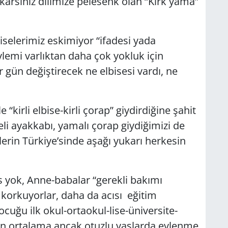
akarsınız dilimize pelesenk olan “Kırk yama”
selerimiz eskimiyor “ifadesi yada
ylemi varlıktan daha çok yokluk için
r gün değiştirecek ne elbisesi vardı, ne
“kirli elbise-kirli çorap” giydirdiğine şahit
li ayakkabı, yamalı çorap giydiğimizi de
lerin Türkiye’sinde aşağı yukarı herkesin
s yok, Anne-babalar “gerekli bakımı
orkuyorlar, daha da acısı eğitim
cuğu ilk okul-ortaokul-lise-üniversite-
en ortalama ancak otuzlu yaşlarda evlenme