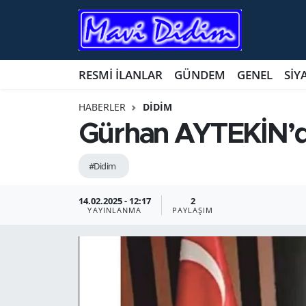
ANTİK YERLER
Nöbetçi Eczaneler
RESMİ İLANLAR
GÜNDEM
GENEL
SİY
ASAYİŞ
Hava Durumu
HABERLER
DİDİM
AYDIN
Namaz Vakitleri
Gürhan AYTEKİN’d
BİLİM VE TEKNOLOJİ
Trafik Durumu
#Didim
ÇEVRE
Süper Lig Puan Durumu ve Fikstür
14.02.2025 - 12:17
2
YAYINLANMA
PAYLAŞIM
EĞİTİM
Tüm Manşetler
EKONOMİ
Son Dakika Haberleri
GENEL
Haber Arşivi