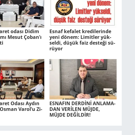
aret odası Didim
Esnaf ke­fa­let kre­di­le­rin­de
ı Mesut Çoban’ı
yeni dönem: Li­mit­ler yük­
ti
sel­di, düşük faiz des­te­ği sü­
rü­yor
ca­ret Odası Aydın
ES­NA­FIN DERDİNİ AN­LA­MA­
r. Osman Varol’u Zi­
DAN VERİLEN MÜJDE,
MÜJDE DEĞİLDİR!