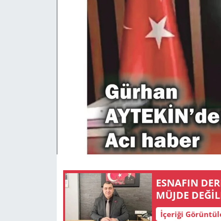
GÜNDEM
HABERDE İNSAN
KÜLTÜR SANAT
MAGAZİN
POLİTİKA
RESMİ İLANLAR
SAĞLIK
ES­NA­FIN DERDİNİ AN­LA­MA­DAN V
SİYASET
MÜJDE DEĞİL
İçeriği Görüntü
SPOR