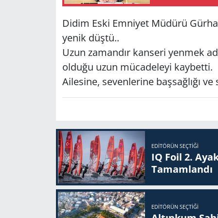
Didim Eski Emniyet Müdürü Gürhan
Yerel
yenik düştü..
Uzun zamandır kanseri yenmek a
olduğu uzun mücadeleyi kaybetti.
Ailesine, sevenlerine başsağlığı ve s
EDITÖRÜN SEÇTIĞI
IQ Foil 2. Ayak
Ta­mam­lan­dı
EDITÖRÜN SEÇTIĞI
Altınkum Sahil