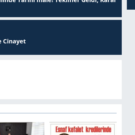
 Ci­na­yet