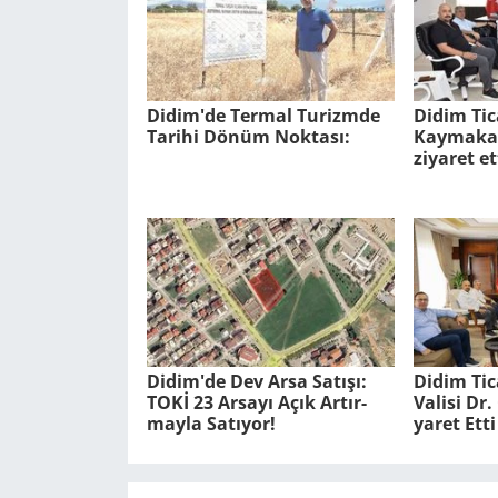
Didim'de Ter­mal Tu­rizm­de
Didim Tic
Ta­ri­hi Dönüm Nok­ta­sı:
Kaymakam
ziyaret et
Didim'de Dev Arsa Sa­tı­şı:
Didim Ti­
TOKİ 23 Ar­sa­yı Açık Ar­tır­
Va­li­si D
may­la Sa­tı­yor!
ya­ret Etti