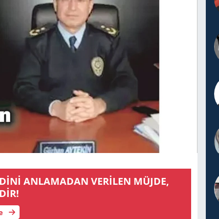
ERİLEN MÜJDE,
DİR!
le