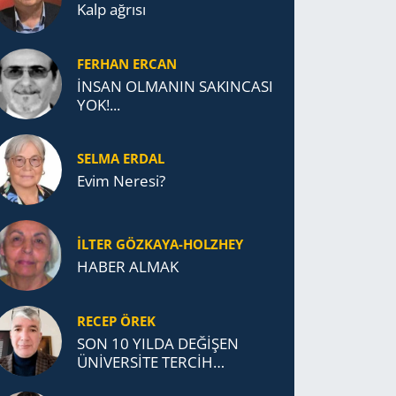
Kalp ağrısı
FERHAN ERCAN
İNSAN OLMANIN SAKINCASI
YOK!...
SELMA ERDAL
Evim Neresi?
İLTER GÖZKAYA-HOLZHEY
HABER ALMAK
RECEP ÖREK
SON 10 YILDA DEĞİŞEN
ÜNİVERSİTE TERCİH
DAVRANIŞLARI