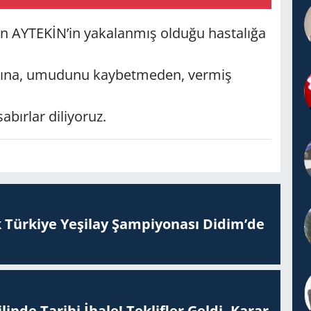
 AYTEKİN’in yakalanmış olduğu hastalığa
dına, umudunu kaybetmeden, vermiş
abırlar diliyoruz.
 Tür­ki­ye Ye­şi­lay Şam­pi­yo­na­sı Didim’de
inde Tarihi İhale! Teklifler Geldi, Karar