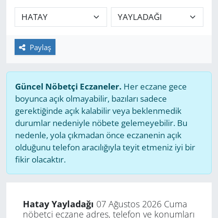
GÜNDEM
HABERDE İNSAN
Paylaş
KÜLTÜR SANAT
Güncel Nöbetçi Eczaneler.
Her eczane gece
MAGAZİN
boyunca açık olmayabilir, bazıları sadece
gerektiğinde açık kalabilir veya beklenmedik
POLİTİKA
durumlar nedeniyle nöbete gelemeyebilir. Bu
nedenle, yola çıkmadan önce eczanenin açık
RESMİ İLANLAR
olduğunu telefon aracılığıyla teyit etmeniz iyi bir
fikir olacaktır.
SAĞLIK
SİYASET
Hatay Yayladağı
07 Ağustos 2026 Cuma
nöbetçi eczane adres, telefon ve konumları
SPOR