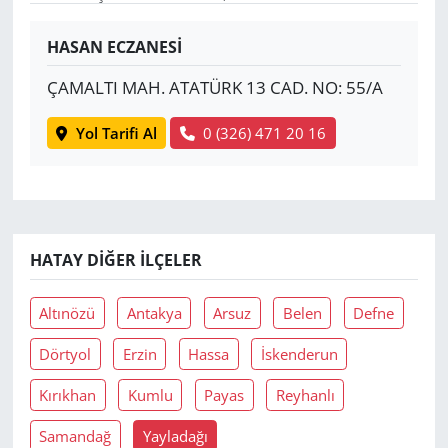
Yerel
HASAN ECZANESİ
ÇAMALTI MAH. ATATÜRK 13 CAD. NO: 55/A
Yol Tarifi Al
0 (326) 471 20 16
HATAY DIĞER İLÇELER
Altınözü
Antakya
Arsuz
Belen
Defne
Dörtyol
Erzin
Hassa
İskenderun
Kırıkhan
Kumlu
Payas
Reyhanlı
Samandağ
Yayladağı