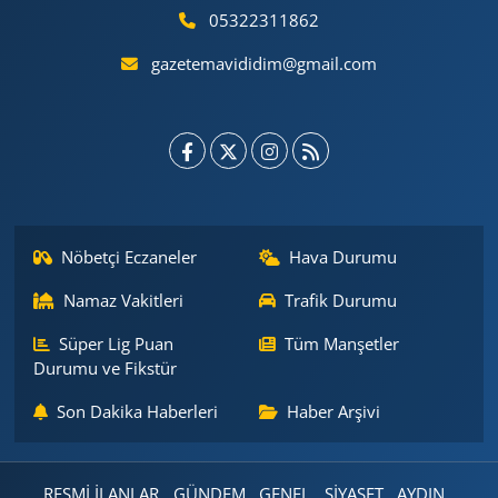
05322311862
gazetemavididim@gmail.com
Nöbetçi Eczaneler
Hava Durumu
Namaz Vakitleri
Trafik Durumu
Süper Lig Puan
Tüm Manşetler
Durumu ve Fikstür
Son Dakika Haberleri
Haber Arşivi
RESMİ İLANLAR
GÜNDEM
GENEL
SİYASET
AYDIN