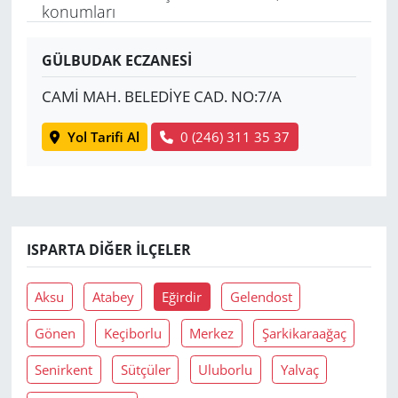
konumları
Yerel
GÜLBUDAK ECZANESİ
CAMİ MAH. BELEDİYE CAD. NO:7/A
Yol Tarifi Al
0 (246) 311 35 37
ISPARTA DIĞER İLÇELER
Aksu
Atabey
Eğirdir
Gelendost
Gönen
Keçiborlu
Merkez
Şarkikaraağaç
Senirkent
Sütçüler
Uluborlu
Yalvaç