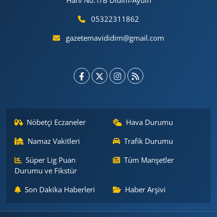
Hanı No:1/B Didim-Aydın
05322311862
gazetemavididim@gmail.com
Nöbetçi Eczaneler
Hava Durumu
Namaz Vakitleri
Trafik Durumu
Süper Lig Puan
Tüm Manşetler
Durumu ve Fikstür
Son Dakika Haberleri
Haber Arşivi