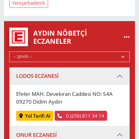
Yenişarbademli
AYDIN NÖBETÇI
ECZANELER
LODOS ECZANESİ
Efeler MAH. Devekıran Caddesi NO: 54A
09270 Didim Aydın
Yol Tarifi Al
0 (256) 811 34 14
ONUR ECZANESİ