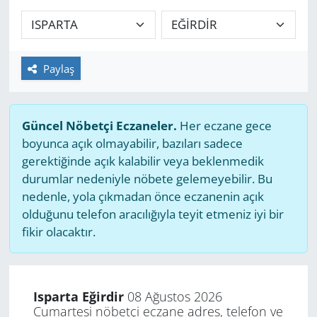
GÜNDEM
HABERDE İNSAN
Paylaş
KÜLTÜR SANAT
Güncel Nöbetçi Eczaneler.
Her eczane gece
MAGAZİN
boyunca açık olmayabilir, bazıları sadece
gerektiğinde açık kalabilir veya beklenmedik
POLİTİKA
durumlar nedeniyle nöbete gelemeyebilir. Bu
nedenle, yola çıkmadan önce eczanenin açık
RESMİ İLANLAR
olduğunu telefon aracılığıyla teyit etmeniz iyi bir
fikir olacaktır.
SAĞLIK
SİYASET
Isparta Eğirdir
08 Ağustos 2026
Cumartesi nöbetçi eczane adres, telefon ve
SPOR