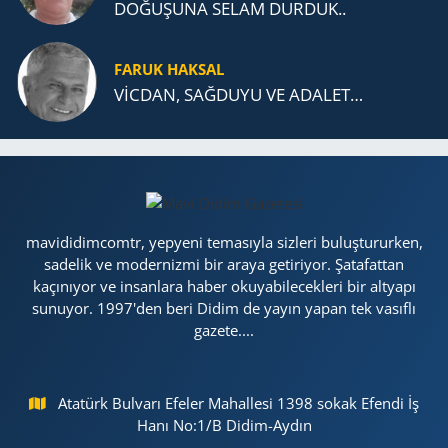
DOĞUŞUNA SELAM DURDUK..
FARUK HAKSAL
VİCDAN, SAĞ­DU­YU VE ADA­LET…
mavididimcomtr, yepyeni temasıyla sizleri buluştururken,
sadelik ve modernizmi bir araya getiriyor. Şatafattan
kaçınıyor ve insanlara haber okuyabilecekleri bir altyapı
sunuyor. 1997'den beri Didim de yayın yapan tek vasıflı
gazete....
Atatürk Bulvarı Efeler Mahallesi 1398 sokak Efendi İş
Hanı No:1/B Didim-Aydın