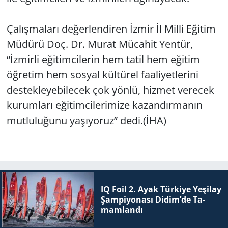
Çalışmaları değerlendiren İzmir İl Milli Eğitim
Müdürü Doç. Dr. Murat Mücahit Yentür,
“İzmirli eğitimcilerin hem tatil hem eğitim
öğretim hem sosyal kültürel faaliyetlerini
destekleyebilecek çok yönlü, hizmet verecek
kurumları eğitimcilerimize kazandırmanın
mutluluğunu yaşıyoruz” dedi.(İHA)
IQ Foil 2. Ayak Tür­ki­ye Ye­şi­lay
Şam­pi­yo­na­sı Didim’de Ta­
mam­lan­dı