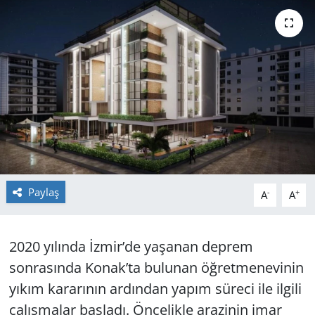
GÜNDEM
HABERDE İNSAN
KÜLTÜR SANAT
MAGAZİN
POLİTİKA
Paylaş
-
+
A
A
RESMİ İLANLAR
SAĞLIK
2020 yılında İzmir’de yaşanan deprem
sonrasında Konak’ta bulunan öğretmenevinin
SİYASET
yıkım kararının ardından yapım süreci ile ilgili
çalışmalar başladı. Öncelikle arazinin imar
SPOR