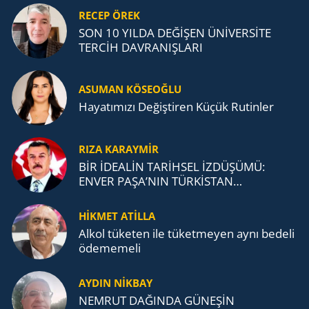
RECEP ÖREK
SON 10 YILDA DEĞİŞEN ÜNİVERSİTE
TERCİH DAVRANIŞLARI
ASUMAN KÖSEOĞLU
Ha­ya­tı­mı­zı De­ğiş­ti­ren Küçük Ru­tin­ler
RIZA KARAYMIR
BİR İDEALİN TARİHSEL İZDÜŞÜMÜ:
ENVER PAŞA’NIN TÜRKİSTAN
MÜCADELESİ VE TÜRK DEVLETLERİ
TEŞKİLATI’NA UZANAN MİRASI
HİKMET ATİLLA
Alkol tü­ke­ten ile tü­ket­me­yen aynı be­de­li
öde­me­me­li
AYDIN NİKBAY
NEMRUT DAĞINDA GÜNEŞİN