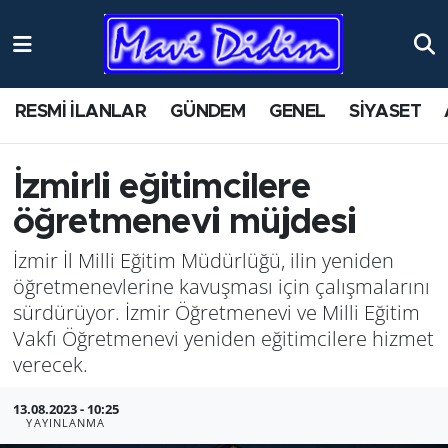
ANTİK YERLER
Nöbetçi Eczaneler
RESMİ İLANLAR
GÜNDEM
GENEL
SİYASET
ASAYİŞ
Hava Durumu
AYDIN
Namaz Vakitleri
İzmirli eğitimcilere
öğretmenevi müjdesi
BİLİM VE TEKNOLOJİ
Trafik Durumu
İzmir İl Milli Eğitim Müdürlüğü, ilin yeniden
ÇEVRE
Süper Lig Puan Durumu ve Fikstür
öğretmenevlerine kavuşması için çalışmalarını
sürdürüyor. İzmir Öğretmenevi ve Milli Eğitim
EĞİTİM
Tüm Manşetler
Vakfı Öğretmenevi yeniden eğitimcilere hizmet
verecek.
EKONOMİ
Son Dakika Haberleri
13.08.2023 - 10:25
YAYINLANMA
GENEL
Haber Arşivi